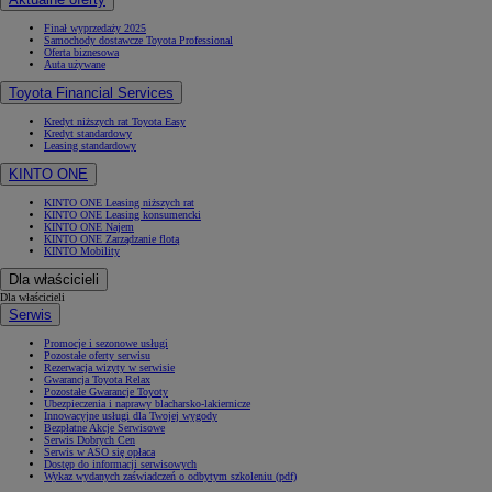
Finał wyprzedaży 2025
Samochody dostawcze Toyota Professional
Oferta biznesowa
Auta używane
Toyota Financial Services
Kredyt niższych rat Toyota Easy
Kredyt standardowy
Leasing standardowy
KINTO ONE
KINTO ONE Leasing niższych rat
KINTO ONE Leasing konsumencki
KINTO ONE Najem
KINTO ONE Zarządzanie flotą
KINTO Mobility
Dla właścicieli
Dla właścicieli
Serwis
Promocje i sezonowe usługi
Pozostałe oferty serwisu
Rezerwacja wizyty w serwisie
Gwarancja Toyota Relax
Pozostałe Gwarancje Toyoty
Ubezpieczenia i naprawy blacharsko-lakiernicze
Innowacyjne usługi dla Twojej wygody
Bezpłatne Akcje Serwisowe
Serwis Dobrych Cen
Serwis w ASO się opłaca
Dostęp do informacji serwisowych
Wykaz wydanych zaświadczeń o odbytym szkoleniu (pdf)