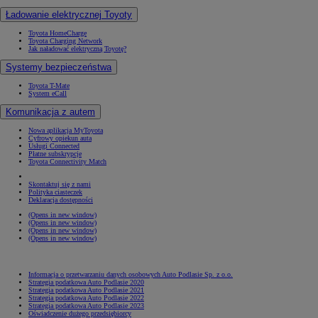
Ładowanie elektrycznej Toyoty
Toyota HomeCharge
Toyota Charging Network
Jak naładować elektryczną Toyotę?
Systemy bezpieczeństwa
Toyota T-Mate
System eCall
Komunikacja z autem
Nowa aplikacja MyToyota
Cyfrowy opiekun auta
Usługi Connected
Płatne subskrypcje
Toyota Connectivity Match
Skontaktuj się z nami
Polityka ciasteczek
Deklaracja dostępności
(Opens in new window)
(Opens in new window)
(Opens in new window)
(Opens in new window)
Informacja o przetwarzaniu danych osobowych Auto Podlasie Sp. z o.o.
Strategia podatkowa Auto Podlasie 2020
Strategia podatkowa Auto Podlasie 2021
Strategia podatkowa Auto Podlasie 2022
Strategia podatkowa Auto Podlasie 2023
Oświadczenie dużego przedsiębiorcy