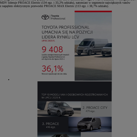
MDV lideruje PROACE Electric (134 egz. i 33,2% udziału), natomiast w segmencie największych vanów
z napędem elektrycznym przewodzi PROACE MAX Electric (113 egz. i 38,7% udziału).