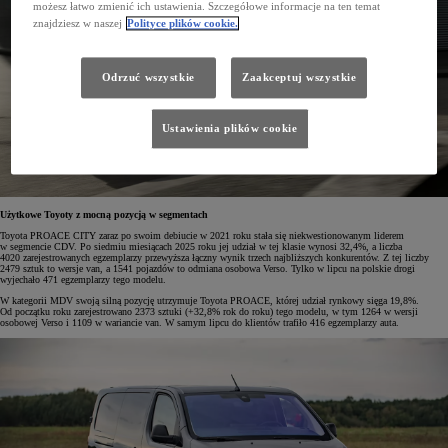
możesz łatwo zmienić ich ustawienia. Szczegółowe informacje na ten temat
znajdziesz w naszej
Polityce plików cookie.
Odrzuć wszystkie
Zaakceptuj wszystkie
Ustawienia plików cookie
Użytkowe Toyoty z mocną pozycją w segmentach
Toyota PROACE CITY zaraz po swoim debiucie w 2021 roku stała się niekwestionowanym liderem
w segmencie CDV. Po siedmiu miesiącach 2025 roku jej udział w tej klasie wynosi 32,4%, a liczba
4020 zarejestrowanych egzemplarzy przewyższa łączny wynik trzech najbliższych konkurentów. Z tej liczby
2479 sztuk to wersje van, a 1541 pojazdów to odmiana osobowa Verso. Tylko w lipcu na polskie drogi
wyjechało 471 egzemplarzy tego modelu.
W kategorii MDV swoją silną pozycję utrzymuje Toyota PROACE, której udział rynkowy sięga 19,8%.
Od początku roku zarejestrowano 2373 sztuki (+32,8% rok do roku) tego modelu, w tym 1264 w wersji
osobowej Verso i 1109 w wariancie van. W samym lipcu do klientów trafiło 416 egzemplarzy auta.