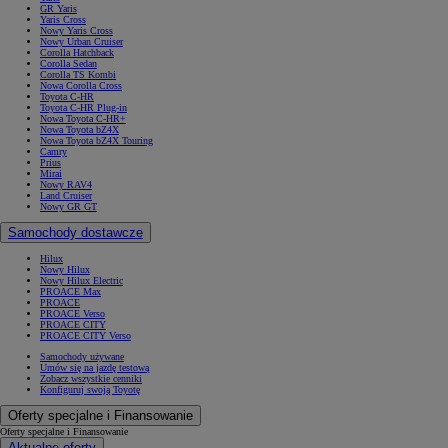
GR Yaris
Yaris Cross
Nowy Yaris Cross
Nowy Urban Cruiser
Corolla Hatchback
Corolla Sedan
Corolla TS Kombi
Nowa Corolla Cross
Toyota C-HR
Toyota C-HR Plug-in
Nowa Toyota C-HR+
Nowa Toyota bZ4X
Nowa Toyota bZ4X Touring
Camry
Prius
Mirai
Nowy RAV4
Land Cruiser
Nowy GR GT
Samochody dostawcze
Hilux
Nowy Hilux
Nowy Hilux Electric
PROACE Max
PROACE
PROACE Verso
PROACE CITY
PROACE CITY Verso
Samochody używane
Umów się na jazdę testową
Zobacz wszystkie cenniki
Konfiguruj swoją Toyotę
Oferty specjalne i Finansowanie
Oferty specjalne i Finansowanie
Aktualne oferty