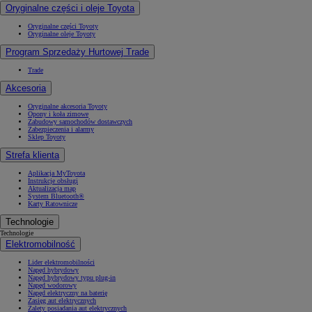
Oryginalne części i oleje Toyota
Oryginalne części Toyoty
Oryginalne oleje Toyoty
Program Sprzedaży Hurtowej Trade
Trade
Akcesoria
Oryginalne akcesoria Toyoty
Opony i koła zimowe
Zabudowy samochodów dostawczych
Zabezpieczenia i alarmy
Sklep Toyoty
Strefa klienta
Aplikacja MyToyota
Instrukcje obsługi
Aktualizacja map
System Bluetooth®
Karty Ratownicze
Technologie
Technologie
Elektromobilność
Lider elektromobilności
Napęd hybrydowy
Napęd hybrydowy typu plug-in
Napęd wodorowy
Napęd elektryczny na baterię
Zasięg aut elektrycznych
Zalety posiadania aut elektrycznych