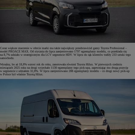
Coraz większe znaczenie w ofercie marki ma także największy przedstawiciel gamy Toyota Professional –
model PROACE MAX. Od stycznia do lipca zarejestrowano 1797 egzemplarzy modelu, co przekłada się
na 8,7% udziału w strategicznym dla LCV segmencie HDV. W lipcu do rąk klientów trafiły 233 sztuki tego
samochodu.
Wyraźny, bo aż 18,8% wzrost rok do roku, zanotowała również Toyota Hilux. W pierwszych siedmiu
miesiącach 2025 roku na drogi wyjechało 1130 egzemplarzy tego pick-upa, zapewniając mu drugą pozycję
w segmencie z udziałem 32,8%. W lipcu zarejestrowano 288 egzemplarzy modelu – co drugi nowy pick-up
w Polsce był właśnie Toyotą Hilux.