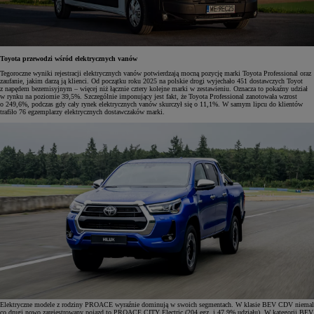
Toyota przewodzi wśród elektrycznych vanów
Tegoroczne wyniki rejestracji elektrycznych vanów potwierdzają mocną pozycję marki Toyota Professional oraz
zaufanie, jakim darzą ją klienci. Od początku roku 2025 na polskie drogi wyjechało 451 dostawczych Toyot
z napędem bezemisyjnym – więcej niż łącznie cztery kolejne marki w zestawieniu. Oznacza to pokaźny udział
w rynku na poziomie 39,5%. Szczególnie imponujący jest fakt, że Toyota Professional zanotowała wzrost
o 249,6%, podczas gdy cały rynek elektrycznych vanów skurczył się o 11,1%. W samym lipcu do klientów
trafiło 76 egzemplarzy elektrycznych dostawczaków marki.
Elektryczne modele z rodziny PROACE wyraźnie dominują w swoich segmentach. W klasie BEV CDV niemal
co drugi nowo zarejestrowany pojazd to PROACE CITY Electric (204 egz. i 47,9% udziału). W kategorii BEV