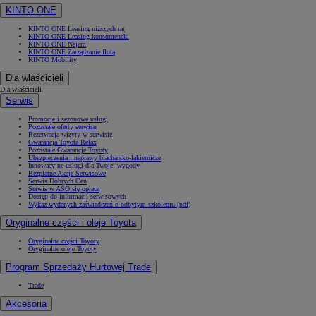
KINTO ONE
KINTO ONE Leasing niższych rat
KINTO ONE Leasing konsumencki
KINTO ONE Najem
KINTO ONE Zarządzanie flotą
KINTO Mobility
Dla właścicieli
Dla właścicieli
Serwis
Promocje i sezonowe usługi
Pozostałe oferty serwisu
Rezerwacja wizyty w serwisie
Gwarancja Toyota Relax
Pozostałe Gwarancje Toyoty
Ubezpieczenia i naprawy blacharsko-lakiernicze
Innowacyjne usługi dla Twojej wygody
Bezpłatne Akcje Serwisowe
Serwis Dobrych Cen
Serwis w ASO się opłaca
Dostęp do informacji serwisowych
Wykaz wydanych zaświadczeń o odbytym szkoleniu (pdf)
Oryginalne części i oleje Toyota
Oryginalne części Toyoty
Oryginalne oleje Toyoty
Program Sprzedaży Hurtowej Trade
Trade
Akcesoria