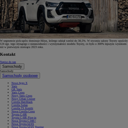
W segmencie pick-upów dominuje Hilux, którego udział wzrósł do 38,5%. W styczniu salony Toyoty opuściły
124 egz. tego słynącego z niezawodności i wytrzymałości modelu Toyoty, co było o 300% lepszym wynikiem
niż w pierwszym miesiącu 2023 roku.
Kontakt
Napisz do nas
Samochody
Samochody
Samochody osobowe
Nowe Aygo X
Yaris
GR Yaris
Yaris Cross
Nowy Yaris Cross
Nowy Urban Cruiser
Corolla Hatchback
Corolla Sedan
Corolla TS Kombi
Nowa Corolla Cross
Toyota C-HR
Toyota C-HR Plug-in
Nowa Toyota C-HR+
Nowa Toyota bZ4X
Nowa Toyota bZ4X Touring