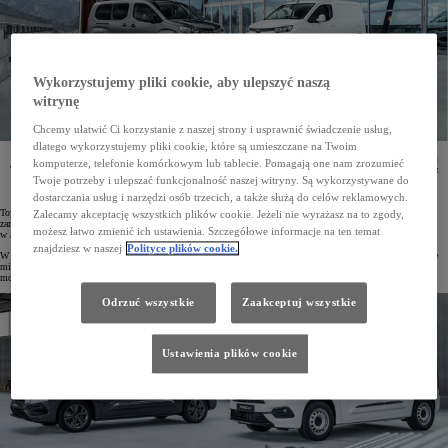
Wykorzystujemy pliki cookie, aby ulepszyć naszą
witrynę
Chcemy ułatwić Ci korzystanie z naszej strony i usprawnić świadczenie usług,
dlatego wykorzystujemy pliki cookie, które są umieszczane na Twoim
W pierwszym miesiącu 2024 roku zarejestrowano 655 osobowych i dostawczych samochodów z linii
komputerze, telefonie komórkowym lub tablecie. Pomagają one nam zrozumieć
Toyota Professional. To wzrost o 4% rok do roku. W 10 najpopularniejszych vanów znalazły się aż
Twoje potrzeby i ulepszać funkcjonalność naszej witryny. Są wykorzystywane do
2 modele Toyoty – PROACE i PROACE CITY. Ten ostatni pojazd był też najchętniej wybieranym
autem segmentu CDV, z kolei w kategorii pick-upów dominował Hilux.
dostarczania usług i narzędzi osób trzecich, a także służą do celów reklamowych.
Toyota Professional umacnia się na polskim rynku motoryzacyjnym. Tylko w styczniu 2024 roku
Zalecamy akceptację wszystkich plików cookie. Jeżeli nie wyrażasz na to zgody,
zarejestrowano 655 samochodów osobowych i dostawczych z tej linii. Jest to o 4% lepszy wynik niż
możesz łatwo zmienić ich ustawienia. Szczegółowe informacje na ten temat
w analogicznym okresie roku ubiegłego.
znajdziesz w naszej
Polityce plików cookie.
W 10 vanów, które w styczniu cieszyły się największą popularnością, znalazły się aż dwa auta Toyoty. Szóste
miejsce zajął PROACE CITY (zarejestrowano 205 egz. tego modelu), a na ósmej pozycji sklasyfikowano
model PROACE (163 egz.).
Odrzuć wszystkie
Zaakceptuj wszystkie
Ustawienia plików cookie