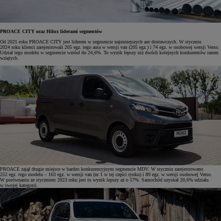
PROACE CITY oraz Hilux liderami segmentów
Od 2021 roku PROACE CITY jest liderem w segmencie najmniejszych aut dostawczych. W styczniu
2024 roku klienci zarejestrowali 205 egz. tego auta w wersji van (205 egz.) i 74 egz. w osobowej wersji Verso.
Udział tego modelu w segmencie wzrósł do 24,6%. To wynik lepszy niż dwóch kolejnych konkurentów razem
wziętych.
PROACE zajął drugie miejsce w bardzo konkurencyjnym segmencie MDV. W styczniu zarejestrowano
252 egz. tego modelu – 163 egz. w wersji van (nr 1 w tej części rynku) i 89 egz. w wersji osobowej Verso.
W porównaniu ze styczniem 2023 roku jest to wynik lepszy aż o 57%. Samochód uzyskał 20,6% udziału
w swojej kategorii.