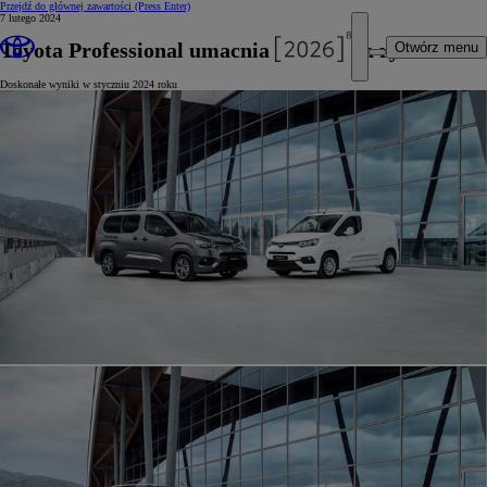
Przejdź do głównej zawartości
(Press Enter)
7 lutego 2024
Toyota Professional umacnia pozycję na rynku
Otwórz menu
Doskonałe wyniki w styczniu 2024 roku