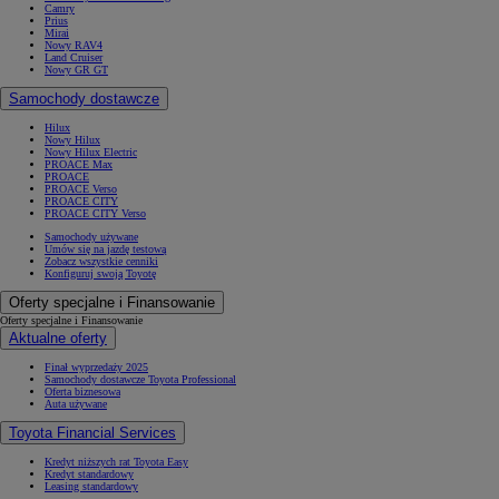
Camry
Prius
Mirai
Nowy RAV4
Land Cruiser
Nowy GR GT
Samochody dostawcze
Hilux
Nowy Hilux
Nowy Hilux Electric
PROACE Max
PROACE
PROACE Verso
PROACE CITY
PROACE CITY Verso
Samochody używane
Umów się na jazdę testową
Zobacz wszystkie cenniki
Konfiguruj swoją Toyotę
Oferty specjalne i Finansowanie
Oferty specjalne i Finansowanie
Aktualne oferty
Finał wyprzedaży 2025
Samochody dostawcze Toyota Professional
Oferta biznesowa
Auta używane
Toyota Financial Services
Kredyt niższych rat Toyota Easy
Kredyt standardowy
Leasing standardowy