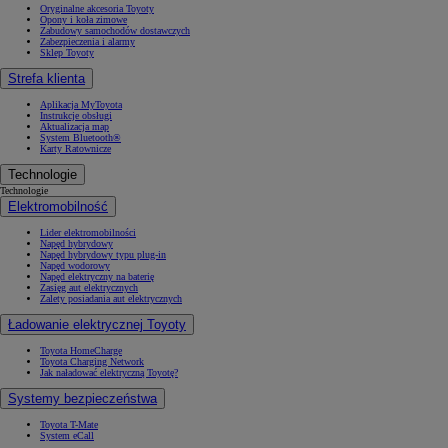
Oryginalne akcesoria Toyoty
Opony i koła zimowe
Zabudowy samochodów dostawczych
Zabezpieczenia i alarmy
Sklep Toyoty
Strefa klienta
Aplikacja MyToyota
Instrukcje obsługi
Aktualizacja map
System Bluetooth®
Karty Ratownicze
Technologie
Technologie
Elektromobilność
Lider elektromobilności
Napęd hybrydowy
Napęd hybrydowy typu plug-in
Napęd wodorowy
Napęd elektryczny na baterię
Zasięg aut elektrycznych
Zalety posiadania aut elektrycznych
Ładowanie elektrycznej Toyoty
Toyota HomeCharge
Toyota Charging Network
Jak naładować elektryczną Toyotę?
Systemy bezpieczeństwa
Toyota T-Mate
System eCall