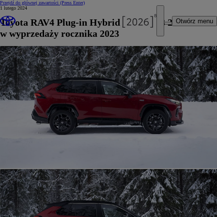
Przejdź do głównej zawartości
(Press Enter)
1 lutego 2024
Toyota RAV4 Plug-in Hybrid już od 223 200 zł
Otwórz menu
w wyprzedaży rocznika 2023