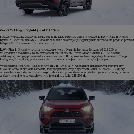
Cena RAV4 Plug-in Hybrid już od 223 200 zł
Podczas wyprzedaży atrakcyjne rabaty obejmują także pozostałe wersje wyposażenia RAV4 Plug-in Hybrid:
Dynamic, Selection oraz Style. Dodatkowo w cenie auta znajdują się praktyczne akcesoria, na przykład przewód
ładujący Typ 2 o długości 7,5 metra wraz z etui.
RAV4 Plug-in Hybrid w świetnie wyposażonej wersji Dynamic jest teraz dostępna od 223 200 zł.
W standardzie znajdziemy najnowszy system multimedialny Toyota Smart Connect z 10,5" ekranem
dotakowym, nawigacją Connected z mapami online i offline, 4-letnią transmisją danych, a także 18" felgi,
inteligentny kluczyk czy podgrzewane fotele przednie i skrajne siedzenia na tylnej kanapie.
Wyprzedażowa cena wersji Selection wynosi 241 700 zł, a w wyposażeniu standardowym otrzymujemy
tu dwukolorowe malowanie nadwozia, monitor panoramiczny z systemem kamer 360 stopni (PVM) czy
cyfrowe lusterko wsteczne. Koszt wersji Style z elektrycznie sterowanym dachem panoramicznym, tapicerką
ze skóry naturalnej oraz wentylowanymi fotelami to z kolei 248 300 zł.