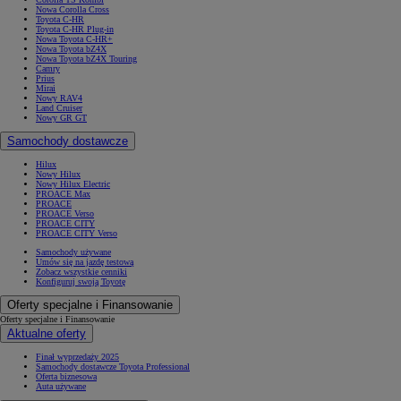
Nowa Corolla Cross
Toyota C-HR
Toyota C-HR Plug-in
Nowa Toyota C-HR+
Nowa Toyota bZ4X
Nowa Toyota bZ4X Touring
Camry
Prius
Mirai
Nowy RAV4
Land Cruiser
Nowy GR GT
Samochody dostawcze
Hilux
Nowy Hilux
Nowy Hilux Electric
PROACE Max
PROACE
PROACE Verso
PROACE CITY
PROACE CITY Verso
Samochody używane
Umów się na jazdę testową
Zobacz wszystkie cenniki
Konfiguruj swoją Toyotę
Oferty specjalne i Finansowanie
Oferty specjalne i Finansowanie
Aktualne oferty
Finał wyprzedaży 2025
Samochody dostawcze Toyota Professional
Oferta biznesowa
Auta używane