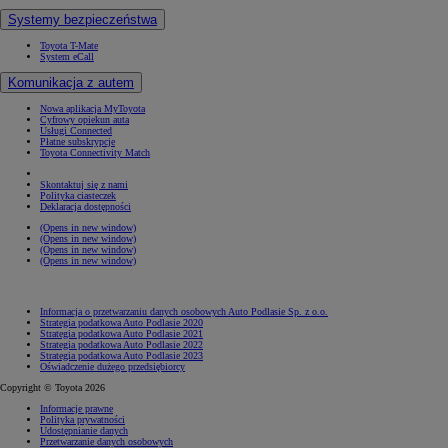
Systemy bezpieczeństwa
Toyota T-Mate
System eCall
Komunikacja z autem
Nowa aplikacja MyToyota
Cyfrowy opiekun auta
Usługi Connected
Płatne subskrypcje
Toyota Connectivity Match
Skontaktuj się z nami
Polityka ciasteczek
Deklaracja dostępności
(Opens in new window)
(Opens in new window)
(Opens in new window)
(Opens in new window)
Informacja o przetwarzaniu danych osobowych Auto Podlasie Sp. z o.o.
Strategia podatkowa Auto Podlasie 2020
Strategia podatkowa Auto Podlasie 2021
Strategia podatkowa Auto Podlasie 2022
Strategia podatkowa Auto Podlasie 2023
Oświadczenie dużego przedsiębiorcy
Copyright © Toyota 2026
Informacje prawne
Polityka prywatności
Udostępnianie danych
Przetwarzanie danych osobowych