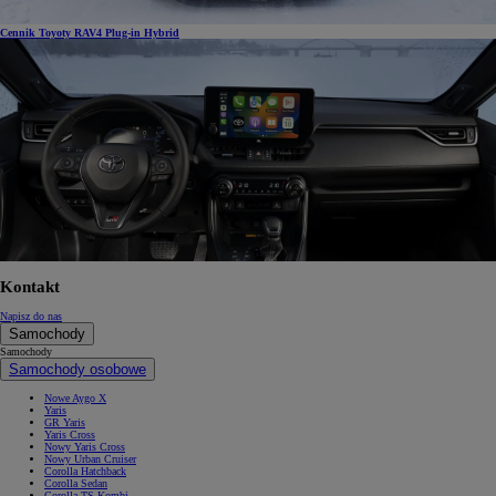
Cennik Toyoty RAV4 Plug-in Hybrid
Kontakt
Napisz do nas
Samochody
Samochody
Samochody osobowe
Nowe Aygo X
Yaris
GR Yaris
Yaris Cross
Nowy Yaris Cross
Nowy Urban Cruiser
Corolla Hatchback
Corolla Sedan
Corolla TS Kombi