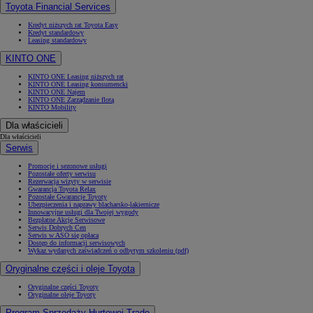
Toyota Financial Services
Kredyt niższych rat Toyota Easy
Kredyt standardowy
Leasing standardowy
KINTO ONE
KINTO ONE Leasing niższych rat
KINTO ONE Leasing konsumencki
KINTO ONE Najem
KINTO ONE Zarządzanie flotą
KINTO Mobility
Dla właścicieli
Dla właścicieli
Serwis
Promocje i sezonowe usługi
Pozostałe oferty serwisu
Rezerwacja wizyty w serwisie
Gwarancja Toyota Relax
Pozostałe Gwarancje Toyoty
Ubezpieczenia i naprawy blacharsko-lakiernicze
Innowacyjne usługi dla Twojej wygody
Bezpłatne Akcje Serwisowe
Serwis Dobrych Cen
Serwis w ASO się opłaca
Dostęp do informacji serwisowych
Wykaz wydanych zaświadczeń o odbytym szkoleniu (pdf)
Oryginalne części i oleje Toyota
Oryginalne części Toyoty
Oryginalne oleje Toyoty
Program Sprzedaży Hurtowej Trade