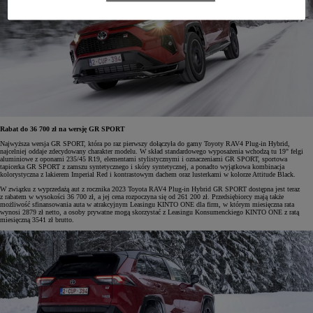
Rabat do 36 700 zł na wersję GR SPORT
Najwyższa wersja GR SPORT, która po raz pierwszy dołączyła do gamy Toyoty RAV4 Plug-in Hybrid,
najcelniej oddaje zdecydowany charakter modelu. W skład standardowego wyposażenia wchodzą tu 19" felgi
aluminiowe z oponami 235/45 R19, elementami stylistycznymi i oznaczeniami GR SPORT, sportowa
tapicerka GR SPORT z zamszu syntetycznego i skóry syntetycznej, a ponadto wyjątkowa kombinacja
kolorystyczna z lakierem Imperial Red i kontrastowym dachem oraz lusterkami w kolorze Attitude Black.
W związku z wyprzedażą aut z rocznika 2023 Toyota RAV4 Plug-in Hybrid GR SPORT dostępna jest teraz
z rabatem w wysokości 36 700 zł, a jej cena rozpoczyna się od 261 200 zł. Przedsiębiorcy mają także
możliwość sfinansowania auta w atrakcyjnym Leasingu KINTO ONE dla firm, w którym miesięczna rata
wynosi 2879 zł netto, a osoby prywatne mogą skorzystać z Leasingu Konsumenckiego KINTO ONE z ratą
miesięczną 3541 zł brutto.