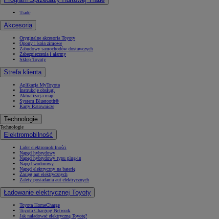
Trade
Akcesoria
Oryginalne akcesoria Toyoty
Opony i koła zimowe
Zabudowy samochodów dostawczych
Zabezpieczenia i alarmy
Sklep Toyoty
Strefa klienta
Aplikacja MyToyota
Instrukcje obsługi
Aktualizacja map
System Bluetooth®
Karty Ratownicze
Technologie
Technologie
Elektromobilność
Lider elektromobilności
Napęd hybrydowy
Napęd hybrydowy typu plug-in
Napęd wodorowy
Napęd elektryczny na baterię
Zasięg aut elektrycznych
Zalety posiadania aut elektrycznych
Ładowanie elektrycznej Toyoty
Toyota HomeCharge
Toyota Charging Network
Jak naładować elektryczną Toyotę?