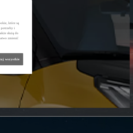
okie, które są
potrzeby i
także służą do
łatwo zmienić
uj wszystkie