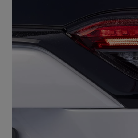
Od
105 300 zł
Corolla Hatchback
HYBRID