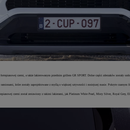
epianowej czerni, a także lakierowanym przednim grillem GR SPORT. Dolne części zderzaków zostały ozdo
ionami, które zostały zaprojektowane z myślą o większej sztywności i mniejszej masie. Pokryte czarnym l
wej czerni został zestawiony z takimi lakierami, jak Platinum White Pearl, Misty Silver, Royal Grey, Eli