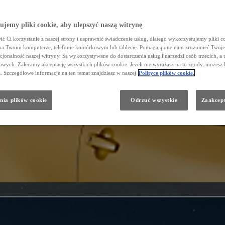
jemy pliki cookie, aby ulepszyć naszą witrynę
ć Ci korzystanie z naszej strony i usprawnić świadczenie usług, dlatego wykorzystujemy pliki co
na Twoim komputerze, telefonie komórkowym lub tablecie. Pomagają one nam zrozumieć Twoje 
cjonalność naszej witryny. Są wykorzystywane do dostarczania usług i narzędzi osób trzecich, a 
wych. Zalecamy akceptację wszystkich plików cookie. Jeżeli nie wyrażasz na to zgody, możesz 
a. Szczegółowe informacje na ten temat znajdziesz w naszej
Polityce plików cookie.
nia plików cookie
Odrzuć wszystkie
Zaakcept