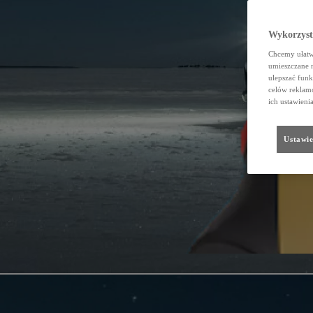
Wykorzystu
Chcemy ułatwi
umieszczane 
ulepszać funk
celów reklamo
ich ustawieni
Ustawie