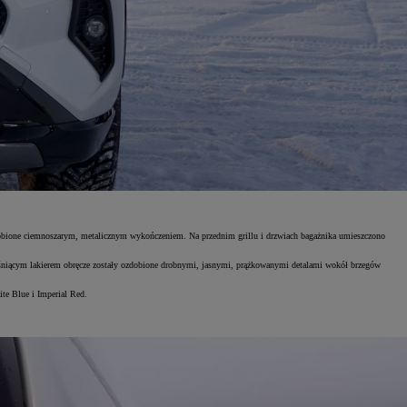
bione ciemnoszarym, metalicznym wykończeniem. Na przednim grillu i drzwiach bagażnika umieszczono
śniącym lakierem obręcze zostały ozdobione drobnymi, jasnymi, prążkowanymi detalami wokół brzegów
te Blue i Imperial Red.