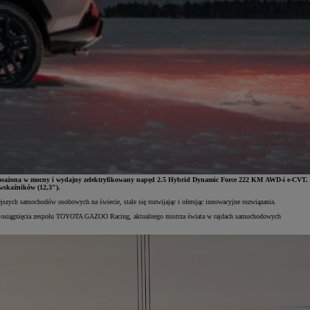
posażona w mocny i wydajny zelektryfikowany napęd 2.5 Hybrid Dynamic Force 222 KM AWD-i e‑CVT.
 wskaźników (12,3").
zych samochodów osobowych na świecie, stale się rozwijając i oferując innowacyjne rozwiązania.
ły osiągnięcia zespołu TOYOTA GAZOO Racing, aktualnego mistrza świata w rajdach samochodowych