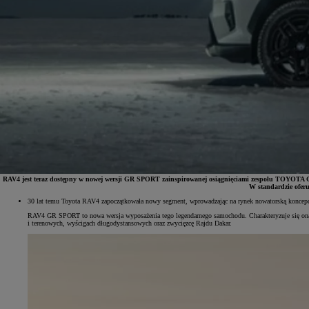
RAV4 jest teraz dostępny w nowej wersji GR SPORT zainspirowanej osiągnięciami zespołu TOYOTA 
W standardzie oferu
30 lat temu Toyota RAV4 zapoczątkowała nowy segment, wprowadzając na rynek nowatorską koncepcję
Od
81 900 zł
RAV4 GR SPORT to nowa wersja wyposażenia tego legendarnego samochodu. Charakteryzuje się ona
i terenowych, wyścigach długodystansowych oraz zwycięzcę Rajdu Dakar.
Yaris Cross
HYBRID