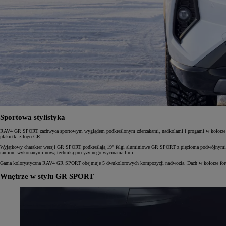
Sportowa stylistyka
RAV4 GR SPORT zachwyca sportowym wyglądem podkreślonym zderzakami, nadkolami i progami w kolorze fort
plakietki z logo GR.
Wyjątkowy charakter wersji GR SPORT podkreślają 19" felgi aluminiowe GR SPORT z pięcioma podwójnymi ram
ramion, wykonanymi nową techniką precyzyjnego wycinania linii.
Gama kolorystyczna RAV4 GR SPORT obejmuje 5 dwukolorowych kompozycji nadwozia. Dach w kolorze fortepiano
Wnętrze w stylu GR SPORT