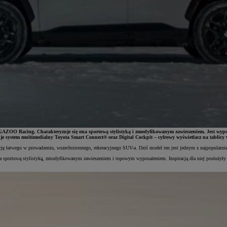
GAZOO Racing. Charakteryzuje się ona sportową stylistyką i zmodyfikowanym zawieszeniem. Jest wy
je system multimedialny Toyota Smart Connect® oraz Digital Cockpit – cyfrowy wyświetlacz na tablicy
 łatwego w prowadzeniu, wszechstronnego, rekreacyjnego SUV-a. Dziś model ten jest jednym z najpopularniejs
 sportową stylistyką, zmodyfikowanym zawieszeniem i topowym wyposażeniem. Inspiracją dla niej posłuży