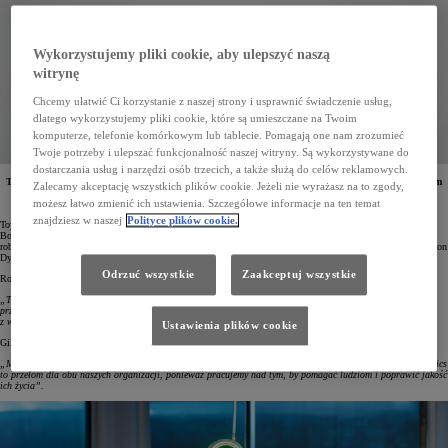
Wykorzystujemy pliki cookie, aby ulepszyć naszą
witrynę
Chcemy ułatwić Ci korzystanie z naszej strony i usprawnić świadczenie usług,
dlatego wykorzystujemy pliki cookie, które są umieszczane na Twoim
komputerze, telefonie komórkowym lub tablecie. Pomagają one nam zrozumieć
Twoje potrzeby i ulepszać funkcjonalność naszej witryny. Są wykorzystywane do
dostarczania usług i narzędzi osób trzecich, a także służą do celów reklamowych.
TRI, czyli Toyota Research Institute, i Boston Dynamics podpisały umowę o partnerstwie. Jego celem
Zalecamy akceptację wszystkich plików cookie. Jeżeli nie wyrażasz na to zgody,
jest przyspieszenie rozwoju robotów humanoidalnych zdolnych do wykonywania złożonych zadań
możesz łatwo zmienić ich ustawienia. Szczegółowe informacje na ten temat
i nauki nowych, przydatnych umiejętności manualnych.
znajdziesz w naszej
Polityce plików cookie.
Toyota Research Institute (TRI) jest jednym z globalnych liderów w dziedzinie sztucznej inteligencji, z kolei
Boston Dynamics to twórca przełomowych osiągnięć z dziedziny robotyki. Oba podmioty wspólnie stworzą
roboty, wykorzystując opracowane przez TRI Wielkie Modele Zachowań (LBM) oraz robota Atlas firmy Boston
Dynamics.
Odrzuć wszystkie
Zaakceptuj wszystkie
Robert Playter, dyrektor generalny Boston Dynamics, mówiąc o nowych wyzwaniach, podkreślił:
„To ekscytujący czas dla robotyki, a współpraca z TRI przyspieszy rozwój humanoidów. To rewelacyjny
przykład partnerstwa, w którym dwie firmy z silnym zapleczem badawczo-rozwojowym wspólnie mierzą się
z wyzwaniami i tworzą roboty rozwiązujące prawdziwe problemy”.
Ustawienia plików cookie
Gill Pratt, główny naukowiec i dyrektor generalny Toyota Research Institute, dodał:
„Możliwość wdrożenia najnowocześniejszej technologii sztucznej inteligencji TRI do robota Boston Dynamics
to przełom dla obu naszych organizacji, ponieważ pracujemy nad tym, by pomagać ludziom i poprawić jakość
ich życia”.