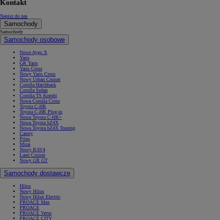
Kontakt
Napisz do nas
Samochody
Samochody
Samochody osobowe
Nowe Aygo X
Yaris
GR Yaris
Yaris Cross
Nowy Yaris Cross
Nowy Urban Cruiser
Corolla Hatchback
Corolla Sedan
Corolla TS Kombi
Nowa Corolla Cross
Toyota C-HR
Toyota C-HR Plug-in
Nowa Toyota C-HR+
Nowa Toyota bZ4X
Nowa Toyota bZ4X Touring
Camry
Prius
Mirai
Nowy RAV4
Land Cruiser
Nowy GR GT
Samochody dostawcze
Hilux
Nowy Hilux
Nowy Hilux Electric
PROACE Max
PROACE
PROACE Verso
PROACE CITY