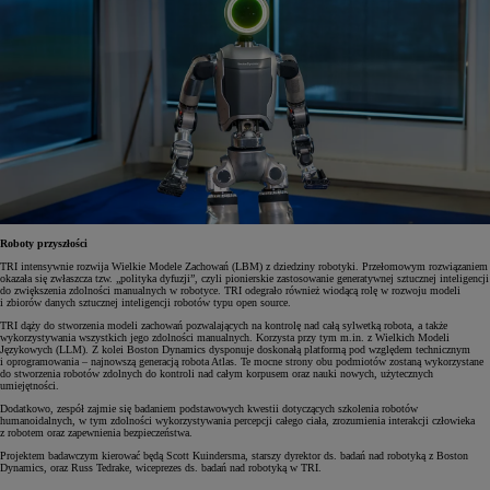
Roboty przyszłości
TRI intensywnie rozwija Wielkie Modele Zachowań (LBM) z dziedziny robotyki. Przełomowym rozwiązaniem
okazała się zwłaszcza tzw. „polityka dyfuzji”, czyli pionierskie zastosowanie generatywnej sztucznej inteligencji
do zwiększenia zdolności manualnych w robotyce. TRI odegrało również wiodącą rolę w rozwoju modeli
i zbiorów danych sztucznej inteligencji robotów typu open source.
TRI dąży do stworzenia modeli zachowań pozwalających na kontrolę nad całą sylwetką robota, a także
wykorzystywania wszystkich jego zdolności manualnych. Korzysta przy tym m.in. z Wielkich Modeli
Językowych (LLM). Z kolei Boston Dynamics dysponuje doskonałą platformą pod względem technicznym
i oprogramowania – najnowszą generacją robota Atlas. Te mocne strony obu podmiotów zostaną wykorzystane
do stworzenia robotów zdolnych do kontroli nad całym korpusem oraz nauki nowych, użytecznych
umiejętności.
Dodatkowo, zespół zajmie się badaniem podstawowych kwestii dotyczących szkolenia robotów
humanoidalnych, w tym zdolności wykorzystywania percepcji całego ciała, zrozumienia interakcji człowieka
z robotem oraz zapewnienia bezpieczeństwa.
Projektem badawczym kierować będą Scott Kuindersma, starszy dyrektor ds. badań nad robotyką z Boston
Dynamics, oraz Russ Tedrake, wiceprezes ds. badań nad robotyką w TRI.