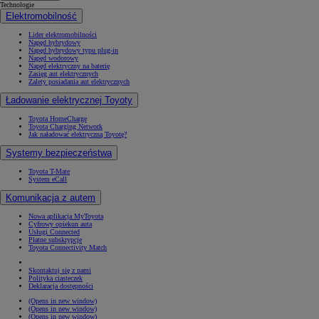
Technologie
Elektromobilność
Lider elektromobilności
Napęd hybrydowy
Napęd hybrydowy typu plug-in
Napęd wodorowy
Napęd elektryczny na baterię
Zasięg aut elektrycznych
Zalety posiadania aut elektrycznych
Ładowanie elektrycznej Toyoty
Toyota HomeCharge
Toyota Charging Network
Jak naładować elektryczną Toyotę?
Systemy bezpieczeństwa
Toyota T-Mate
System eCall
Komunikacja z autem
Nowa aplikacja MyToyota
Cyfrowy opiekun auta
Usługi Connected
Płatne subskrypcje
Toyota Connectivity Match
Skontaktuj się z nami
Polityka ciasteczek
Deklaracja dostępności
(Opens in new window)
(Opens in new window)
(Opens in new window)