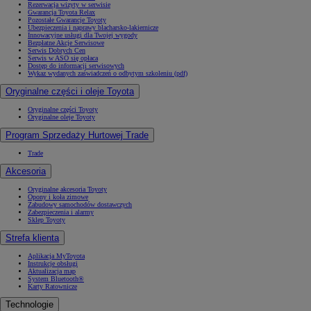
Rezerwacja wizyty w serwisie
Gwarancja Toyota Relax
Pozostałe Gwarancje Toyoty
Ubezpieczenia i naprawy blacharsko-lakiernicze
Innowacyjne usługi dla Twojej wygody
Bezpłatne Akcje Serwisowe
Serwis Dobrych Cen
Serwis w ASO się opłaca
Dostęp do informacji serwisowych
Wykaz wydanych zaświadczeń o odbytym szkoleniu (pdf)
Oryginalne części i oleje Toyota
Oryginalne części Toyoty
Oryginalne oleje Toyoty
Program Sprzedaży Hurtowej Trade
Trade
Akcesoria
Oryginalne akcesoria Toyoty
Opony i koła zimowe
Zabudowy samochodów dostawczych
Zabezpieczenia i alarmy
Sklep Toyoty
Strefa klienta
Aplikacja MyToyota
Instrukcje obsługi
Aktualizacja map
System Bluetooth®
Karty Ratownicze
Technologie