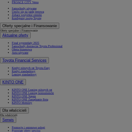
PROACE CITY Verso
Samochody używane
Umów się na jazdę testową
Zobacz wszystkie cenniki
Konfiguruj swoją Toyotę
Oferty specjalne i Finansowanie
Oferty specjalne i Finansowanie
Aktualne oferty
Finał wyprzedaży 2025
Samochody dostawcze Toyota Professional
Oferta biznesowa
Auta używane
Toyota Financial Services
Kredyt niższych rat Toyota Easy
Kredyt standardowy
Leasing standardowy
KINTO ONE
KINTO ONE Leasing niższych rat
KINTO ONE Leasing konsumencki
KINTO ONE Najem
KINTO ONE Zarządzanie flotą
KINTO Mobility
Dla właścicieli
Dla właścicieli
Serwis
Promocje i sezonowe usługi
Pozostałe oferty serwisu