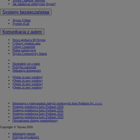
Toyota Charging Network
Jak naładować elektryczną Toyotę?
Systemy bezpieczeństwa
Toyota T-Mate
System eCall
Komunikacja z autem
Nowa aplikacja MyToyota
Cyfrowy opiekun auta
Usługi Connected
Płatne subskrypcje
Toyota Connectivity Match
Skontaktuj się z nami
Polityka ciasteczek
Deklaracja dostępności
(Opens in new window)
(Opens in new window)
(Opens in new window)
(Opens in new window)
Informacja o przetwarzaniu danych osobowych Auto Podlasie Sp. z o.o.
Strategia podatkowa Auto Podlasie 2020
Strategia podatkowa Auto Podlasie 2021
Strategia podatkowa Auto Podlasie 2022
Strategia podatkowa Auto Podlasie 2023
Oświadczenie dużego przedsiębiorcy
Copyright © Toyota 2026
Informacje prawne
Polityka prywatności