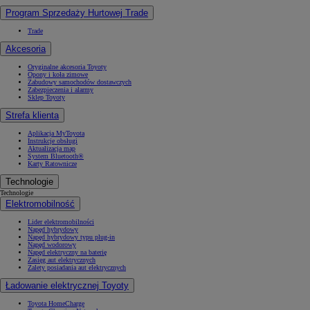
Program Sprzedaży Hurtowej Trade
Trade
Akcesoria
Oryginalne akcesoria Toyoty
Opony i koła zimowe
Zabudowy samochodów dostawczych
Zabezpieczenia i alarmy
Sklep Toyoty
Strefa klienta
Aplikacja MyToyota
Instrukcje obsługi
Aktualizacja map
System Bluetooth®
Karty Ratownicze
Technologie
Technologie
Elektromobilność
Lider elektromobilności
Napęd hybrydowy
Napęd hybrydowy typu plug-in
Napęd wodorowy
Napęd elektryczny na baterię
Zasięg aut elektrycznych
Zalety posiadania aut elektrycznych
Ładowanie elektrycznej Toyoty
Toyota HomeCharge