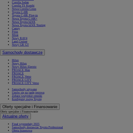
Corolla Sedan
Corolla TS Kombi
Nowa Corolla Cross
Toyota C-HR
Toyota C-HR Plug-in
Nowa Toyota C-HR+
Nowa Toyota bZ4X
Nowa Toyota bZ4X Touring
Camry
Prius
Mirai
Nowy RAV4
Land Cruiser
Nowy GR GT
Samochody dostawcze
Hilux
Nowy Hilux
Nowy Hilux Electric
PROACE Max
PROACE
PROACE Verso
PROACE CITY
PROACE CITY Verso
Samochody używane
Umów się na jazdę testową
Zobacz wszystkie cenniki
Konfiguruj swoją Toyotę
Oferty specjalne i Finansowanie
Oferty specjalne i Finansowanie
Aktualne oferty
Finał wyprzedaży 2025
Samochody dostawcze Toyota Professional
Oferta biznesowa