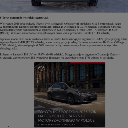
6 Toyot dominuje w swoich segmentach
W styczniu 2026 roku pojazdy Toyoty były najchętniej wybieranymi modelami w aż 6 segmentach. Aygo
X zdominowało kategorię najmniejszych aut, osiągając w styczniu aż 75,7% udziału. Hatchback Yaris był
najpopularniejszym samochodem w segmencie B (23,7% udziału), a Yaris Cross – w kategorii B-SUV
(19,5%). W klasie samochodów kompaktowych niezmiennie przewodzi Corolla (31,4% udziału).
Japońska marka radzi sobie doskonale także w bardzo konkurencyjnym segmencie C-SUV, gdzie pozycję lidera
zajmuje Toyota C-HR (12,3% udziału), a na czwartej pozycji sklasyfikowana została Corolla Cross (596 egz.,
7,3% udziału), która osiągnęła aż 50% wzrostu liczby zarejestrowanych aut w porównaniu ze styczniem
ubiegłego roku.
Liderem w kategorii D-SUV jest RAV4 (9,6% udziału). Drugą pozycję w segmencie D zajmuje Camry –
w styczniu zarejestrowano 293 hybrydowe limuzyny, co przełożyło się na 17% udziału w tej klasie.