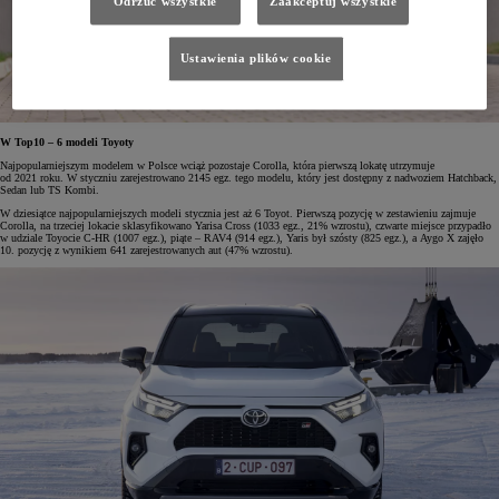
Odrzuć wszystkie
Zaakceptuj wszystkie
Ustawienia plików cookie
W Top10 – 6 modeli Toyoty
Najpopularniejszym modelem w Polsce wciąż pozostaje Corolla, która pierwszą lokatę utrzymuje
od 2021 roku. W styczniu zarejestrowano 2145 egz. tego modelu, który jest dostępny z nadwoziem Hatchback,
Sedan lub TS Kombi.
W dziesiątce najpopularniejszych modeli stycznia jest aż 6 Toyot. Pierwszą pozycję w zestawieniu zajmuje
Corolla, na trzeciej lokacie sklasyfikowano Yarisa Cross (1033 egz., 21% wzrostu), czwarte miejsce przypadło
w udziale Toyocie C-HR (1007 egz.), piąte – RAV4 (914 egz.), Yaris był szósty (825 egz.), a Aygo X zajęło
10. pozycję z wynikiem 641 zarejestrowanych aut (47% wzrostu).