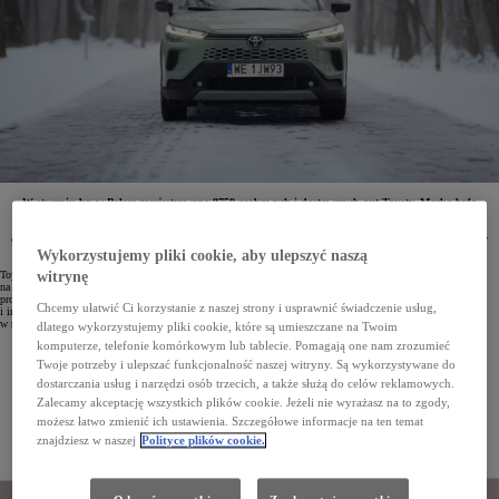
W styczniu br. w Polsce zarejestrowano 8759 osobowych i dostawczych aut Toyoty. Marka była
numerem jeden zarówno wśród klientów flotowych, jak i indywidualnych. W Top10
najpopularniejszych aut znalazło się aż 6 modeli Toyoty. Najchętniej wybierano Corollę. Model ten
dominował również w swoim segmencie, podobnie jak Aygo X, Yaris, Yaris Cross, Toyota C-HR czy
RAV4.
Wykorzystujemy pliki cookie, aby ulepszyć naszą
Toyota po raz kolejny potwierdziła swoją dominującą pozycję na polskim rynku. W styczniu 2026 roku
witrynę
na drogi wyjechało 8759 samochodów marki. Osiągnięto wyższą sprzedaż niż w przypadku dwóch kolejnych
producentów w zestawieniu razem wziętych. Auta Toyoty chętnie wybierali zarówno klientci flotowi, jak
Chcemy ułatwić Ci korzystanie z naszej strony i usprawnić świadczenie usług,
i indywidualni. Firmy zarejestrowały łącznie 5607 samochodów, a osoby prywatne – 3152. Udział Toyoty
w rynku wyniósł 19,2%.
dlatego wykorzystujemy pliki cookie, które są umieszczane na Twoim
komputerze, telefonie komórkowym lub tablecie. Pomagają one nam zrozumieć
Twoje potrzeby i ulepszać funkcjonalność naszej witryny. Są wykorzystywane do
dostarczania usług i narzędzi osób trzecich, a także służą do celów reklamowych.
Zalecamy akceptację wszystkich plików cookie. Jeżeli nie wyrażasz na to zgody,
możesz łatwo zmienić ich ustawienia. Szczegółowe informacje na ten temat
znajdziesz w naszej
Polityce plików cookie.