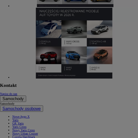
Kontakt
Napisz do nas
Samochody
Samochody
Samochody osobowe
Nowe Aygo X
Yaris
GR Yaris
Yaris Cross
Nowy Yaris Cross
Nowy Urban Cruiser
Corolla Hatchback