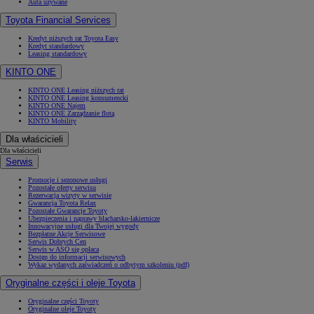
Auta używane
Toyota Financial Services
Kredyt niższych rat Toyota Easy
Kredyt standardowy
Leasing standardowy
KINTO ONE
KINTO ONE Leasing niższych rat
KINTO ONE Leasing konsumencki
KINTO ONE Najem
KINTO ONE Zarządzanie flotą
KINTO Mobility
Dla właścicieli
Dla właścicieli
Serwis
Promocje i sezonowe usługi
Pozostałe oferty serwisu
Rezerwacja wizyty w serwisie
Gwarancja Toyota Relax
Pozostałe Gwarancje Toyoty
Ubezpieczenia i naprawy blacharsko-lakiernicze
Innowacyjne usługi dla Twojej wygody
Bezpłatne Akcje Serwisowe
Serwis Dobrych Cen
Serwis w ASO się opłaca
Dostęp do informacji serwisowych
Wykaz wydanych zaświadczeń o odbytym szkoleniu (pdf)
Oryginalne części i oleje Toyota
Oryginalne części Toyoty
Oryginalne oleje Toyoty