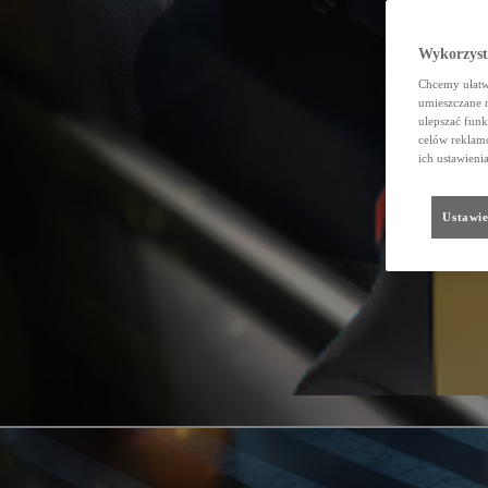
Wykorzystu
Chcemy ułatwi
umieszczane 
ulepszać funk
celów reklamo
ich ustawieni
Ustawie