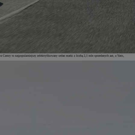
amry to najpopularniejszy zelektryfikowany sedan marki z liczbą 2,1 mln sprzedanych aut, a Yaris,