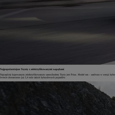
Najpopularniejsze Toyoty z zelektryfikowanymi napędami
Najczęściej kupowanym zelektryfikowanym samochodem Toyty jest Prius. Model ten – zarówno w wersji hybrydo
świecie dostarczono już 3,4 mln takich hybrydowych pojazdów.