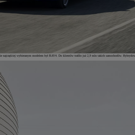
e najczęściej wybieranym modelem był RAV4. Do klientów trafiło już 2,9 mln takich samochodów. Hybrydowa C