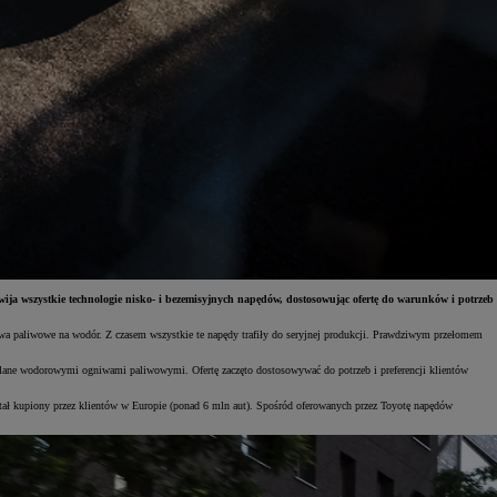
ija wszystkie technologie nisko- i bezemisyjnych napędów, dostosowując ofertę do warunków i potrzeb
gniwa paliwowe na wodór. Z czasem wszystkie te napędy trafiły do seryjnej produkcji. Prawdziwym przełomem
ilane wodorowymi ogniwami paliwowymi. Ofertę zaczęto dostosowywać do potrzeb i preferencji klientów
stał kupiony przez klientów w Europie (ponad 6 mln aut). Spośród oferowanych przez Toyotę napędów