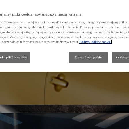
jemy pliki cookie, aby ulepszyć naszą witrynę
ć Ci korzystanie z naszej strony i usprawnić świadczenie usług, dlatego wykorzystujemy pliki co
na Twoim komputerze, telefonie komórkowym lub tablecie. Pomagają one nam zrozumieć Twoje 
cjonalność naszej witryny. Są wykorzystywane do dostarczania usług i narzędzi osób trzecich, a 
wych. Zalecamy akceptację wszystkich plików cookie. Jeżeli nie wyrażasz na to zgody, możesz 
a. Szczegółowe informacje na ten temat znajdziesz w naszej
Polityce plików cookie.
nia plików cookie
Odrzuć wszystkie
Zaakcept