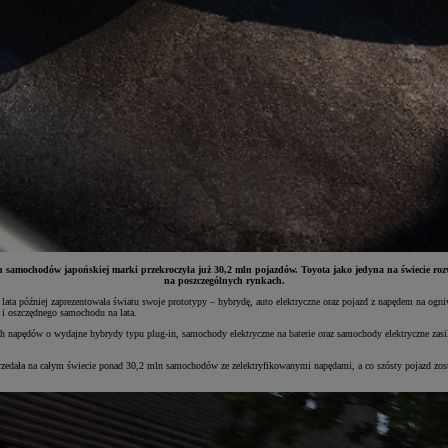
samochodów japońskiej marki przekroczyła już 30,2 mln pojazdów. Toyota jako jedyna na świecie rozw
na poszczególnych rynkach.
 4 lata później zaprezentowała światu swoje prototypy – hybrydę, auto elektryczne oraz pojazd z napędem na o
 i oszczędnego samochodu na lata.
h napędów o wydajne hybrydy typu plug-in, samochody elektryczne na baterie oraz samochody elektryczne zas
sprzedała na całym świecie ponad 30,2 mln samochodów ze zelektryfikowanymi napędami, a co szósty pojazd zo