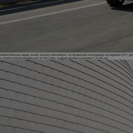
Od
105 300 zł
Corolla Hatchback
HYBRID
Zelektryfikowane napędy zostały również wprowadzone i do dynamicznie rozwijającego się segmentu SUV, gdzi
w którym hybryda dostępna jest od 2012 roku, osiągnął sprzedaż na poziomie 1,8 mln aut.