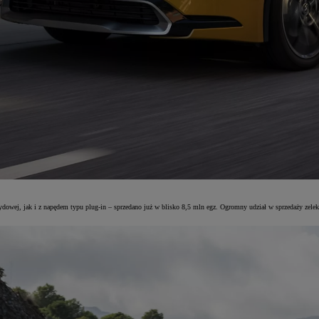
wej, jak i z napędem typu plug-in – sprzedano już w blisko 8,5 mln egz. Ogromny udział w sprzedaży zelektr