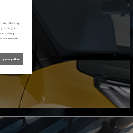
okie, które są
potrzeby i
także służą do
łatwo zmienić
uj wszystkie