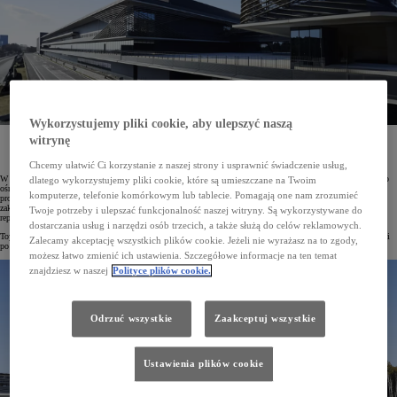
Wykorzystujemy pliki cookie, aby ulepszyć naszą
witrynę
Toyota zbudowała w Japonii nowe centrum badań i rozwoju o nazwie Toyota Technical Center
Shimoyama. Koszt tej inwestycji to 300 miliardów jenów. W nowym ośrodku będą projektowane
i testowane modele Toyoty i Lexusa oraz sportowe samochody z linii GR.
Chcemy ułatwić Ci korzystanie z naszej strony i usprawnić świadczenie usług,
W powstanie Toyota Technical Center Shimoyama Toyota zainwestowała 300 miliardów jenów. Budowa tego
dlatego wykorzystujemy pliki cookie, które są umieszczane na Twoim
ośrodka rozpoczęła się w kwietniu 2018 roku. W pierwszej kolejności powstały tory testowe, na których
komputerze, telefonie komórkowym lub tablecie. Pomagają one nam zrozumieć
prowadzono prace rozwojowe nad Lexusem IS oraz innymi nowymi modelami. Pod koniec marca 2024 roku
zakończyła się budowa głównej części, na którą składają się obiekty technologiczno-inżynieryjne i biurowo-
Twoje potrzeby i ulepszać funkcjonalność naszej witryny. Są wykorzystywane do
reprezentacyjne, a także centrum biznesowe i rozwojowe marek Lexus i GAZOO Racing (GR).
dostarczania usług i narzędzi osób trzecich, a także służą do celów reklamowych.
Toyota Technical Center Shimoyama jest pierwszym nowym centrum R&D Toyoty wybudowanym w Japonii
Zalecamy akceptację wszystkich plików cookie. Jeżeli nie wyrażasz na to zgody,
po 1984 roku, kiedy to powstało Shibetsu Proving Ground.
możesz łatwo zmienić ich ustawienia. Szczegółowe informacje na ten temat
znajdziesz w naszej
Polityce plików cookie.
Odrzuć wszystkie
Zaakceptuj wszystkie
Ustawienia plików cookie