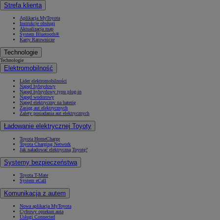
Strefa klienta
Aplikacja MyToyota
Instrukcje obsługi
Aktualizacja map
System Bluetooth®
Karty Ratownicze
Technologie
Technologie
Elektromobilność
Lider elektromobilności
Napęd hybrydowy
Napęd hybrydowy typu plug-in
Napęd wodorowy
Napęd elektryczny na baterię
Zasięg aut elektrycznych
Zalety posiadania aut elektrycznych
Ładowanie elektrycznej Toyoty
Toyota HomeCharge
Toyota Charging Network
Jak naładować elektryczną Toyotę?
Systemy bezpieczeństwa
Toyota T-Mate
System eCall
Komunikacja z autem
Nowa aplikacja MyToyota
Cyfrowy opiekun auta
Usługi Connected