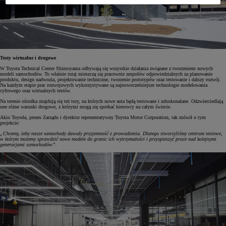
Testy wirtualne i drogowe
W Toyota Technical Center Shimoyama odbywają się wszystkie działania związane z tworzeniem nowych
modeli samochodów. To właśnie tutaj mieszczą się pracownie zespołów odpowiedzialnych za planowanie
produktu, design nadwozia, projektowanie techniczne, tworzenie prototypów oraz testowanie i dalszy rozwój.
Na każdym etapie prac rozwojowych wykorzystywane są najnowocześniejsze technologie modelowania
cyfrowego oraz wirtualnych testów.
Na terenie ośrodka znajdują się też tory, na których nowe auta będą testowane i udoskonalane. Odzwierciedlają
one różne warunki drogowe, z którymi mogą się spotkać kierowcy na całym świecie.
Akio Toyoda, prezes Zarządu i dyrektor reprezentatywny Toyota Motor Corporation, tak mówił o tym
projekcie:
„Chcemy, żeby nasze samochody dawały przyjemność z prowadzenia. Dlatego stworzyliśmy centrum testowe,
w którym możemy sprawdzić nowe modele do granic ich wytrzymałości i przyspieszyć prace nad kolejnymi
generacjami samochodów”.