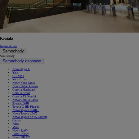
Kontakt
Napisz do nas
Samochody
Samochody
Samochody osobowe
Nowe Aygo X
Yaris
GR Yaris
Yaris Cross
Nowy Yaris Cross
Nowy Urban Cruiser
Corolla Hatchback
Corolla Sedan
Corolla TS Kombi
Nowa Corolla Cross
Toyota C-HR
Toyota C-HR Plug-in
Nowa Toyota C-HR+
Nowa Toyota bZ4X
Nowa Toyota bZ4X Touring
Camry
Prius
Mirai
Nowy RAV4
Land Cruiser
Nowy GR GT