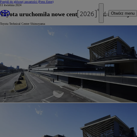
Przejdź do głównej zawartości
(Press Enter)
11 kwietnia 2024
Toyota uruchomiła nowe centrum badań i rozwoju
Otwórz menu
Toyota Technical Center Shimoyama