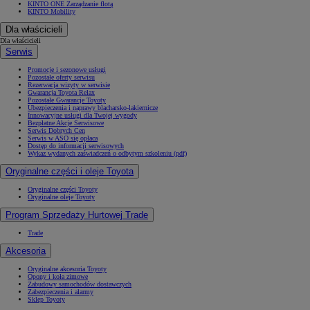
KINTO ONE Zarządzanie flotą
KINTO Mobility
Dla właścicieli
Dla właścicieli
Serwis
Promocje i sezonowe usługi
Pozostałe oferty serwisu
Rezerwacja wizyty w serwisie
Gwarancja Toyota Relax
Pozostałe Gwarancje Toyoty
Ubezpieczenia i naprawy blacharsko-lakiernicze
Innowacyjne usługi dla Twojej wygody
Bezpłatne Akcje Serwisowe
Serwis Dobrych Cen
Serwis w ASO się opłaca
Dostęp do informacji serwisowych
Wykaz wydanych zaświadczeń o odbytym szkoleniu (pdf)
Oryginalne części i oleje Toyota
Oryginalne części Toyoty
Oryginalne oleje Toyoty
Program Sprzedaży Hurtowej Trade
Trade
Akcesoria
Oryginalne akcesoria Toyoty
Opony i koła zimowe
Zabudowy samochodów dostawczych
Zabezpieczenia i alarmy
Sklep Toyoty