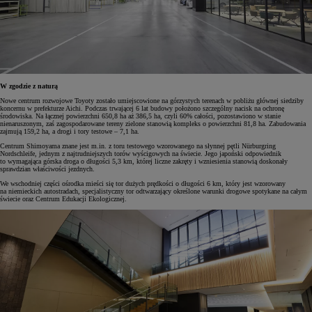
W zgodzie z naturą
Nowe centrum rozwojowe Toyoty zostało umiejscowione na górzystych terenach w pobliżu głównej siedziby
koncernu w prefekturze Aichi. Podczas trwającej 6 lat budowy położono szczególny nacisk na ochronę
środowiska. Na łącznej powierzchni 650,8 ha aż 386,5 ha, czyli 60% całości, pozostawiono w stanie
nienaruszonym, zaś zagospodarowane tereny zielone stanowią kompleks o powierzchni 81,8 ha. Zabudowania
zajmują 159,2 ha, a drogi i tory testowe – 7,1 ha.
Centrum Shimoyama znane jest m.in. z toru testowego wzorowanego na słynnej pętli Nürburgring
Nordschleife, jednym z najtrudniejszych torów wyścigowych na świecie. Jego japoński odpowiednik
to wymagająca górska droga o długości 5,3 km, której liczne zakręty i wzniesienia stanowią doskonały
sprawdzian właściwości jezdnych.
We wschodniej części ośrodka mieści się tor dużych prędkości o długości 6 km, który jest wzorowany
na niemieckich autostradach, specjalistyczny tor odtwarzający określone warunki drogowe spotykane na całym
świecie oraz Centrum Edukacji Ekologicznej.