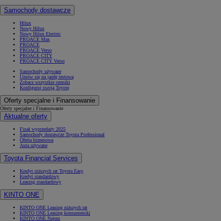
Samochody dostawcze
Hilux
Nowy Hilux
Nowy Hilux Electric
PROACE Max
PROACE
PROACE Verso
PROACE CITY
PROACE CITY Verso
Samochody używane
Umów się na jazdę testową
Zobacz wszystkie cenniki
Konfiguruj swoją Toyotę
Oferty specjalne i Finansowanie
Oferty specjalne i Finansowanie
Aktualne oferty
Finał wyprzedaży 2025
Samochody dostawcze Toyota Professional
Oferta biznesowa
Auta używane
Toyota Financial Services
Kredyt niższych rat Toyota Easy
Kredyt standardowy
Leasing standardowy
KINTO ONE
KINTO ONE Leasing niższych rat
KINTO ONE Leasing konsumencki
KINTO ONE Najem