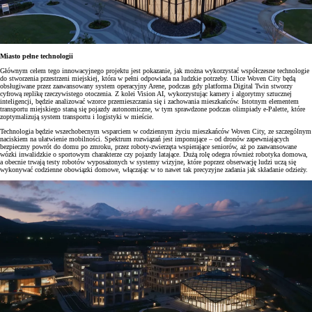
Miasto pełne technologii
Głównym celem tego innowacyjnego projektu jest pokazanie, jak można wykorzystać współczesne technologie
do stworzenia przestrzeni miejskiej, która w pełni odpowiada na ludzkie potrzeby. Ulice Woven City będą
obsługiwane przez zaawansowany system operacyjny Arene, podczas gdy platforma Digital Twin stworzy
cyfrową replikę rzeczywistego otoczenia. Z kolei Vision AI, wykorzystując kamery i algorytmy sztucznej
inteligencji, będzie analizować wzorce przemieszczania się i zachowania mieszkańców. Istotnym elementem
transportu miejskiego staną się pojazdy autonomiczne, w tym sprawdzone podczas olimpiady e-Palette, które
zoptymalizują system transportu i logistyki w mieście.
Technologia będzie wszechobecnym wsparciem w codziennym życiu mieszkańców Woven City, ze szczególnym
naciskiem na ułatwienie mobilności. Spektrum rozwiązań jest imponujące – od dronów zapewniających
bezpieczny powrót do domu po zmroku, przez roboty-zwierzęta wspierające seniorów, aż po zaawansowane
wózki inwalidzkie o sportowym charakterze czy pojazdy latające. Dużą rolę odegra również robotyka domowa,
a obecnie trwają testy robotów wyposażonych w systemy wizyjne, które poprzez obserwację ludzi uczą się
wykonywać codzienne obowiązki domowe, włączając w to nawet tak precyzyjne zadania jak składanie odzieży.