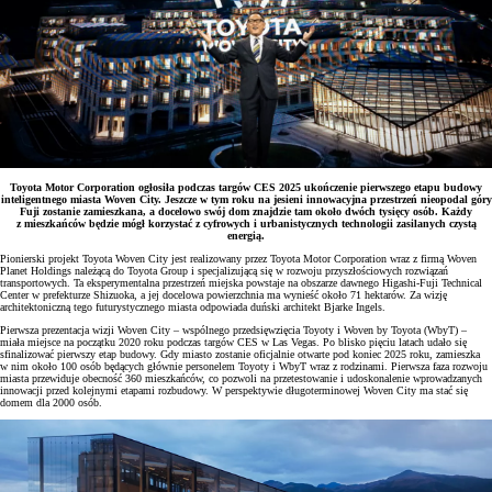
Toyota Motor Corporation ogłosiła podczas targów CES 2025 ukończenie pierwszego etapu budowy
inteligentnego miasta Woven City. Jeszcze w tym roku na jesieni innowacyjna przestrzeń nieopodal góry
Fuji zostanie zamieszkana, a docelowo swój dom znajdzie tam około dwóch tysięcy osób. Każdy
z mieszkańców będzie mógł korzystać z cyfrowych i urbanistycznych technologii zasilanych czystą
energią.
Pionierski projekt Toyota Woven City jest realizowany przez Toyota Motor Corporation wraz z firmą Woven
Planet Holdings należącą do Toyota Group i specjalizującą się w rozwoju przyszłościowych rozwiązań
transportowych. Ta eksperymentalna przestrzeń miejska powstaje na obszarze dawnego Higashi-Fuji Technical
Center w prefekturze Shizuoka, a jej docelowa powierzchnia ma wynieść około 71 hektarów. Za wizję
architektoniczną tego futurystycznego miasta odpowiada duński architekt Bjarke Ingels.
Pierwsza prezentacja wizji Woven City – wspólnego przedsięwzięcia Toyoty i Woven by Toyota (WbyT) –
miała miejsce na początku 2020 roku podczas targów CES w Las Vegas. Po blisko pięciu latach udało się
sfinalizować pierwszy etap budowy. Gdy miasto zostanie oficjalnie otwarte pod koniec 2025 roku, zamieszka
w nim około 100 osób będących głównie personelem Toyoty i WbyT wraz z rodzinami. Pierwsza faza rozwoju
miasta przewiduje obecność 360 mieszkańców, co pozwoli na przetestowanie i udoskonalenie wprowadzanych
innowacji przed kolejnymi etapami rozbudowy. W perspektywie długoterminowej Woven City ma stać się
domem dla 2000 osób.