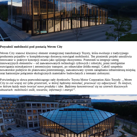
Przyszłość mobilności pod postacią Woven City
Woven City stanowi kluczowy element strategicznej transformacji Toyoty, która ewoluuje z tradycyjnego
producenta pojazdów w kompleksowego dostawcę rozwiązań mobilności. Ten pionierski projekt umożliwia
testowanie w praktyce koncepcji miasta jako spójnego ekosystemu. Przestrzeń ta integruje szereg
innowacyjnych elementów – od zaawansowanych technologii cyfrowych i robotyki, przez inteligentne
rozwiązania mieszkaniowe i zeroemisyjny transport, po odnawialne źródła energii. Całość uzupełnia
nowatorskie podejście do planowania przestrzennego, zaawansowany system zarządzania infrastrukturą miejską
oraz harmonijne połączenie ekologicznych materiałów budowlanych z terenami zielonymi.
Potwierdzają to słowa przewodniczącego rady dyrektorów Toyota Motor Corporation Akio Toyody:
„Woven
City to coś więcej niż tylko przestrzeń, w której będziemy mieszkać, pracować czy odpoczywać. To miejsce,
w którym każdy może tworzyć nowe produkty i idee. Będziemy koncentrować się na czterech kluczowych
obszarach: mobilności osób, towarów, informacji i energii”.