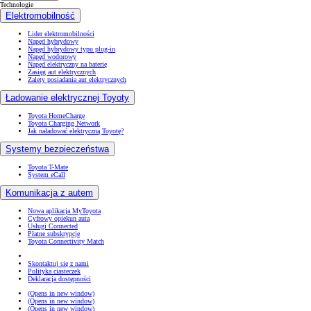
Technologie
Elektromobilność
Lider elektromobilności
Napęd hybrydowy
Napęd hybrydowy typu plug-in
Napęd wodorowy
Napęd elektryczny na baterię
Zasięg aut elektrycznych
Zalety posiadania aut elektrycznych
Ładowanie elektrycznej Toyoty
Toyota HomeCharge
Toyota Charging Network
Jak naładować elektryczną Toyotę?
Systemy bezpieczeństwa
Toyota T-Mate
System eCall
Komunikacja z autem
Nowa aplikacja MyToyota
Cyfrowy opiekun auta
Usługi Connected
Płatne subskrypcje
Toyota Connectivity Match
Skontaktuj się z nami
Polityka ciasteczek
Deklaracja dostępności
(Opens in new window)
(Opens in new window)
(Opens in new window)