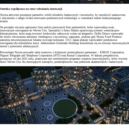
Szeroka współpraca na rzecz wdrażania innowacji
Toyota aktywnie poszukuje partnerów wśród ośrodków badawczych i inwestorów, by umożliwić naukowcom
i inżynierom z całego świata testowanie przełomowych technologii w warunkach realnie funkcjonującego
miasta.
Na początku stycznia ogłoszono listę sześciu pierwszych firm partnerskich, które wprowadzą swoje
innowacyjne rozwiązania do Woven City. Specjaliści z firmy Daikin opracowują systemy wentylacyjno-
klimatyzacyjne, które mają stworzyć środowisko całkowicie wolne od alergenów. DyDo Drinco wprowadzi
do testów nowoczesne automaty vendingowe z żywnością i napojami, podczas gdy Nissin Food Products
zamierza zrewolucjonizować lokalne zwyczaje kulinarne. UCC Japan planuje wprowadzić przełomowe
rozwiązania dla miłośników kawy. Jednocześnie Zoshinaki Holdings koncentruje się na rozwoju innowacyjnych
metod i przestrzeni edukacyjnych.
Równolegle Toyota prowadzi także rozmowy z kolejnymi potencjalnymi partnerami – ENEOS Corporation,
Nippon Telegraph and Telephone Corporation (NTT) oraz Rinnai Corporation. W dalszej perspektywie,
począwszy od lata 2025 roku, planowane jest uruchomienie programu wsparcia innowacyjności, który otworzy
drzwi Woven City dla obiecujących startupów, przedsiębiorców oraz jednostek akademickich i badawczych.