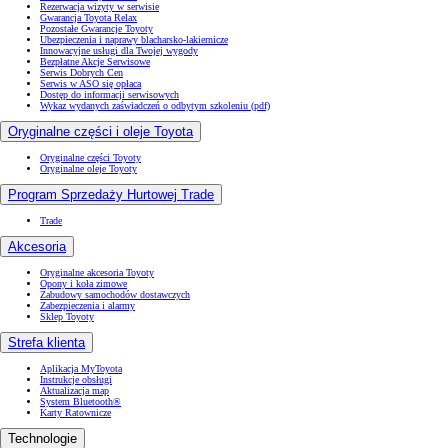
Rezerwacja wizyty w serwisie
Gwarancja Toyota Relax
Pozostałe Gwarancje Toyoty
Ubezpieczenia i naprawy blacharsko-lakiernicze
Innowacyjne usługi dla Twojej wygody
Bezpłatne Akcje Serwisowe
Serwis Dobrych Cen
Serwis w ASO się opłaca
Dostęp do informacji serwisowych
Wykaz wydanych zaświadczeń o odbytym szkoleniu (pdf)
Oryginalne części i oleje Toyota
Oryginalne części Toyoty
Oryginalne oleje Toyoty
Program Sprzedaży Hurtowej Trade
Trade
Akcesoria
Oryginalne akcesoria Toyoty
Opony i koła zimowe
Zabudowy samochodów dostawczych
Zabezpieczenia i alarmy
Sklep Toyoty
Strefa klienta
Aplikacja MyToyota
Instrukcje obsługi
Aktualizacja map
System Bluetooth®
Karty Ratownicze
Technologie