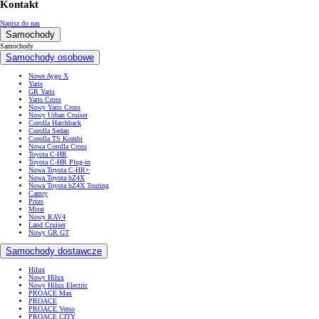
Kontakt
Napisz do nas
Samochody
Samochody
Samochody osobowe
Nowe Aygo X
Yaris
GR Yaris
Yaris Cross
Nowy Yaris Cross
Nowy Urban Cruiser
Corolla Hatchback
Corolla Sedan
Corolla TS Kombi
Nowa Corolla Cross
Toyota C-HR
Toyota C-HR Plug-in
Nowa Toyota C-HR+
Nowa Toyota bZ4X
Nowa Toyota bZ4X Touring
Camry
Prius
Mirai
Nowy RAV4
Land Cruiser
Nowy GR GT
Samochody dostawcze
Hilux
Nowy Hilux
Nowy Hilux Electric
PROACE Max
PROACE
PROACE Verso
PROACE CITY