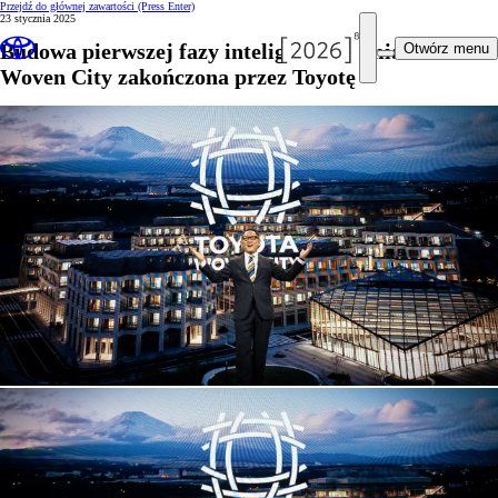
Przejdź do głównej zawartości
(Press Enter)
23 stycznia 2025
Budowa pierwszej fazy inteligentnego miasta
Otwórz menu
Woven City zakończona przez Toyotę