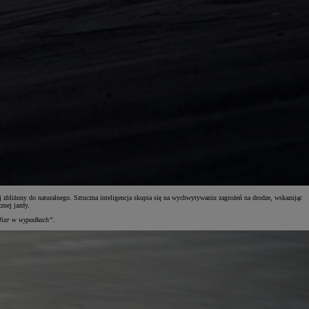
zbliżony do naturalnego. Sztuczna inteligencja skupia się na wychwytywaniu zagrożeń na drodze, wskazując
znej jazdy.
 ofiar w wypadkach”
.