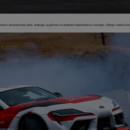
temów autonomicznej jazdy, skupiając się głównie na aspektach bezpieczeństwa czynnego. Dlatego właśnie konce