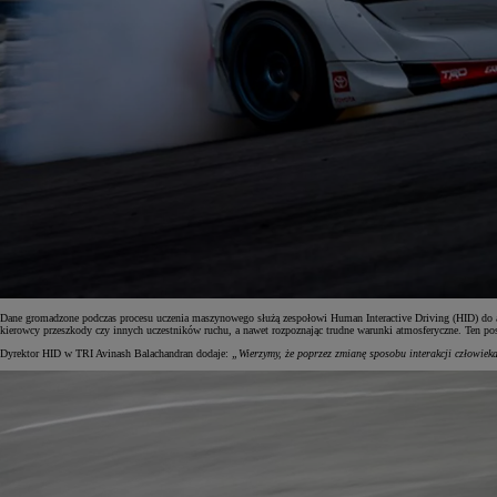
Dane gromadzone podczas procesu uczenia maszynowego służą zespołowi Human Interactive Driving (HID) do an
kierowcy przeszkody czy innych uczestników ruchu, a nawet rozpoznając trudne warunki atmosferyczne. Ten po
Dyrektor HID w TRI Avinash Balachandran dodaje:
„Wierzymy, że poprzez zmianę sposobu interakcji człowieka