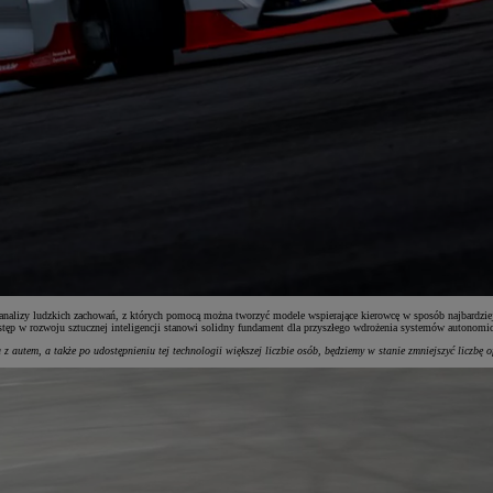
alizy ludzkich zachowań, z których pomocą można tworzyć modele wspierające kierowcę w sposób najbardziej 
stęp w rozwoju sztucznej inteligencji stanowi solidny fundament dla przyszłego wdrożenia systemów autonomic
 z autem, a także po udostępnieniu tej technologii większej liczbie osób, będziemy w stanie zmniejszyć liczbę