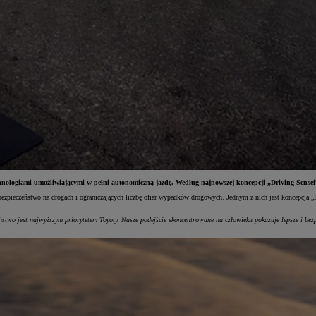
hnologiami umożliwiającymi w pełni autonomiczną jazdę. Według najnowszej koncepcji „Driving Sensei”
ezpieczeństwo na drogach i ograniczających liczbę ofiar wypadków drogowych. Jednym z nich jest koncepcja „Dr
ństwo jest najwyższym priorytetem Toyoty. Nasze podejście skoncentrowane na człowieku pokazuje lepsze i bez