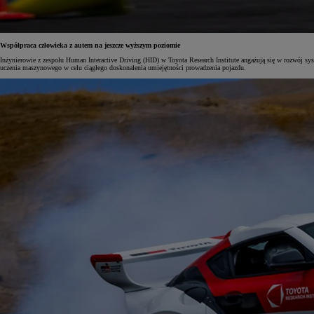
Współpraca człowieka z autem na jeszcze wyższym poziomie
Inżynierowie z zespołu Human Interactive Driving (HID) w Toyota Research Institute angażują się w rozwój sys
uczenia maszynowego w celu ciągłego doskonalenia umiejętności prowadzenia pojazdu.