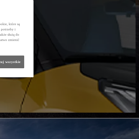
okie, które są
potrzeby i
także służą do
łatwo zmienić
uj wszystkie