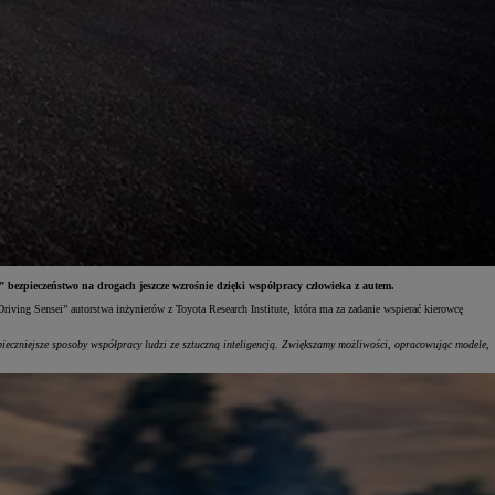
 bezpieczeństwo na drogach jeszcze wzrośnie dzięki współpracy człowieka z autem.
iving Sensei” autorstwa inżynierów z Toyota Research Institute, która ma za zadanie wspierać kierowcę
pieczniejsze sposoby współpracy ludzi ze sztuczną inteligencją. Zwiększamy możliwości, opracowując modele,