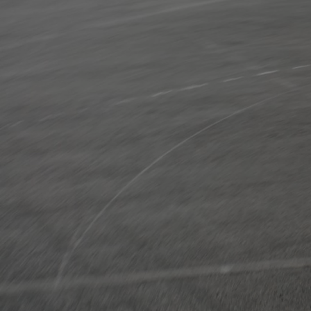
Od
105 300 zł
Corolla Hatchback
HYBRID