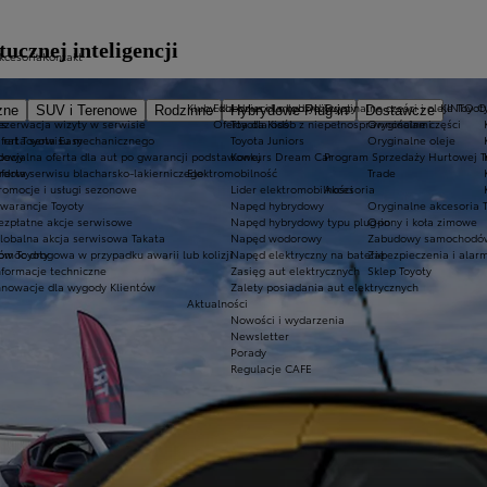
ucznej inteligencji
akcesoria
Kontakt
Kluby dla dzieci i młodzieży
Ekobonus dla hybryd Toyoty
Oryginalne części i oleje Toyot
KINTO 
zne
SUV i Terenowe
Rodzinne
Hybrydowe Plug-in
Dostawcze
es
ezerwacja wizyty w serwisie
Oferta dla osób z niepełnosprawnościami
Toyota Kids
Oryginalne części
 rat Toyota Easy
ferta serwisu mechanicznego
Toyota Juniors
Oryginalne oleje
rdowy
pecjalna oferta dla aut po gwarancji podstawowej
Konkurs Dream Car
Program Sprzedaży Hurtowej T
ardowy
ferta serwisu blacharsko-lakierniczego
Elektromobilność
Trade
romocje i usługi sezonowe
Lider elektromobilności
Akcesoria
warancje Toyoty
Napęd hybrydowy
Oryginalne akcesoria 
ezpłatne akcje serwisowe
Napęd hybrydowy typu plug-in
Opony i koła zimowe
lobalna akcja serwisowa Takata
Napęd wodorowy
Zabudowy samochodów
ów Toyoty
omoc drogowa w przypadku awarii lub kolizji
Napęd elektryczny na baterię
Zabezpieczenia i alar
nformacje techniczne
Zasięg aut elektrycznych
Sklep Toyoty
nnowacje dla wygody Klientów
Zalety posiadania aut elektrycznych
Aktualności
Nowości i wydarzenia
Newsletter
Porady
Regulacje CAFE