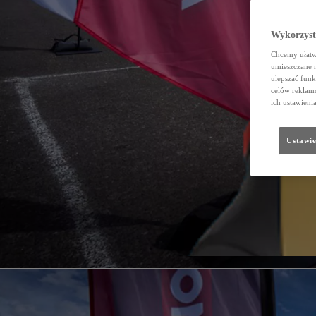
Wykorzystu
Chcemy ułatwi
umieszczane 
ulepszać funk
celów reklamo
ich ustawieni
Ustawie