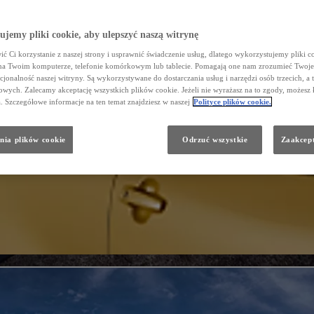
jemy pliki cookie, aby ulepszyć naszą witrynę
ć Ci korzystanie z naszej strony i usprawnić świadczenie usług, dlatego wykorzystujemy pliki co
na Twoim komputerze, telefonie komórkowym lub tablecie. Pomagają one nam zrozumieć Twoje 
cjonalność naszej witryny. Są wykorzystywane do dostarczania usług i narzędzi osób trzecich, a 
wych. Zalecamy akceptację wszystkich plików cookie. Jeżeli nie wyrażasz na to zgody, możesz 
a. Szczegółowe informacje na ten temat znajdziesz w naszej
Polityce plików cookie.
nia plików cookie
Odrzuć wszystkie
Zaakcept