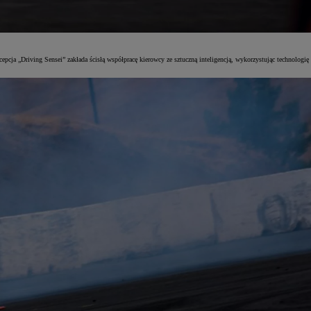
pcja „Driving Sensei” zakłada ścisłą współpracę kierowcy ze sztuczną inteligencją, wykorzystując technologię