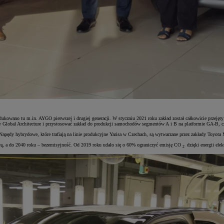
odukowano tu m.in. AYGO pierwszej i drugiej generacji. W styczniu 2021 roku zakład został całkowicie prze
Global Architecture i przystosować zakład do produkcji samochodów segmentów A i B na platformie GA-B, cz
apędy hybrydowe, które trafiają na linie produkcyjne Yarisa w Czechach, są wytwarzane przez zakłady Toyo
ową, a do 2040 roku – bezemisyjność. Od 2019 roku udało się o 60% ograniczyć emisję CO
dzięki energii ele
2