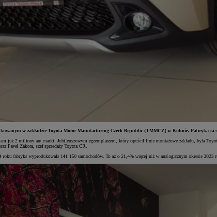
wanym w zakładzie Toyota Motor Manufacturing Czech Republic (TMMCZ) w Kolinie. Fabryka ta specj
 tam już 2 miliony aut marki. Jubileuszowym egzemplarzem, który opuścił linie montażowe zakładu, była Toy
raz Pavel Zákora, szef sprzedaży Toyota CR.
024 roku fabryka wyprodukowała 141 150 samochodów. To aż o 21,4% więcej niż w analogicznym okresie 2023 r