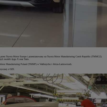
jęty przez Toyota Motor Europe i przemianowany na Toyota Motor Manufacturing Czech Republic (TMMCZ).
yli modeli Aygo X oraz Yaris.
ta Motor Manufacturing Poland (TMMP) w Wałbrzychu i Jelczu-Laskowicach.
ktrycznej z OZE.