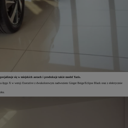
alizuje się w miejskich autach i produkuje także model Yaris.
ota Aygo X w wersji Executive z dwukolorowym nadwoziem Ginger Beige/Eclipse Black oraz z elektrycznie
oku.