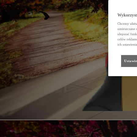
Wykorzystu
Chcemy ułatwi
umieszczane 
ulepszać funk
celów reklamo
ich ustawieni
Ustawie