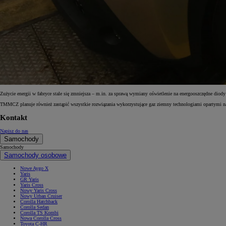
Od
105 300 zł
Corolla Hatchback
HYBRID
Zużycie energii w fabryce stale się zmniejsza – m.in. za sprawą wymiany oświetlenie na energooszczędne diod
TMMCZ planuje również zastąpić wszystkie rozwiązania wykorzystujące gaz ziemny technologiami opartymi na
Kontakt
Napisz do nas
Samochody
Samochody
Samochody osobowe
Nowe Aygo X
Yaris
GR Yaris
Yaris Cross
Nowy Yaris Cross
Nowy Urban Cruiser
Corolla Hatchback
Corolla Sedan
Corolla TS Kombi
Nowa Corolla Cross
Toyota C-HR