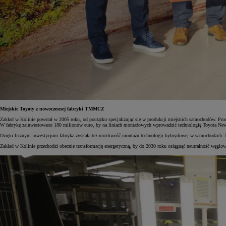
Miejskie Toyoty z nowoczesnej fabryki TMMCZ
Zakład w Kolinie powstał w 2005 roku, od początku specjalizując się w produkcji miejskich samochodów. Pr
W fabrykę zainwestowano 180 milionów euro, by na liniach montażowych wprowadzić technologię Toyota New 
Dzięki licznym inwestycjom fabryka zyskała też możliwość montażu technologii hybrydowej w samochodach. N
Zakład w Kolinie przechodzi obecnie transformację energetyczną, by do 2030 roku osiągnąć neutralność węgl