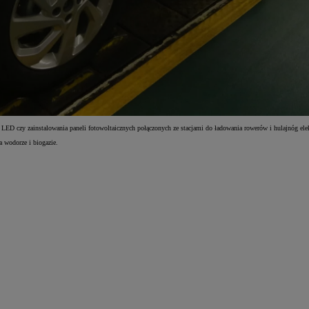
y LED czy zainstalowania paneli fotowoltaicznych połączonych ze stacjami do ładowania rowerów i hulajnóg ele
 wodorze i biogazie.