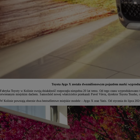
Toyota Aygo X została dwumilionowym pojazdem marki wyproduko
Fabryka Toyoty w Kolinie swoją działalność rozpoczęła niespełna 20 lat temu. Od tego czasu wyprodukowano
otwieranym miejskim dachem. Samochód nowej właścicielce przekazali Pavel Vávra, dyrektor Toyota Tsusho, o
Od
81 900 zł
W Kolinie powstają obecnie dwa bestsellerowe miejskie modele – Aygo X oraz Yaris. Od stycznia do lipca 2
Yaris Cross
HYBRID