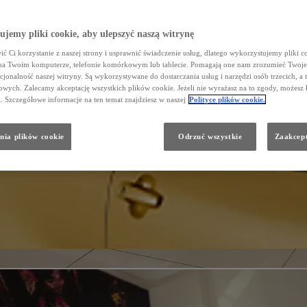
jemy pliki cookie, aby ulepszyć naszą witrynę
ć Ci korzystanie z naszej strony i usprawnić świadczenie usług, dlatego wykorzystujemy pliki co
na Twoim komputerze, telefonie komórkowym lub tablecie. Pomagają one nam zrozumieć Twoje 
cjonalność naszej witryny. Są wykorzystywane do dostarczania usług i narzędzi osób trzecich, a 
wych. Zalecamy akceptację wszystkich plików cookie. Jeżeli nie wyrażasz na to zgody, możesz 
a. Szczegółowe informacje na ten temat znajdziesz w naszej
Polityce plików cookie.
nia plików cookie
Odrzuć wszystkie
Zaakcept