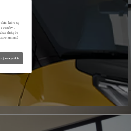
okie, które są
potrzeby i
także służą do
łatwo zmienić
uj wszystkie