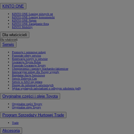
KINTO ONE
KINTO ONE Leasing niższych rat
KINTO ONE Leasing konsumencki
KINTO ONE Najem
KINTO ONE Zarządzanie flotą
KINTO Mobility
Dla właścicieli
Dla właścicieli
Serwis
Promocje i sezonowe usługi
Pozostałe oferty serwisu
Rezerwacja wizyty w serwisie
Gwarancja Toyota Relax
Pozostałe Gwarancje Toyoty
Ubezpieczenia i naprawy blacharsko-lakiernicze
Innowacyjne usługi dla Twojej wygody
Bezpłatne Akcje Serwisowe
Serwis Dobrych Cen
Serwis w ASO się opłaca
Dostęp do informacji serwisowych
Wykaz wydanych zaświadczeń o odbytym szkoleniu (pdf)
Oryginalne części i oleje Toyota
Oryginalne części Toyoty
Oryginalne oleje Toyoty
Program Sprzedaży Hurtowej Trade
Trade
Akcesoria