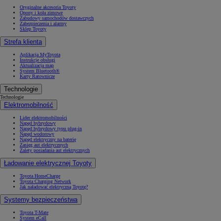
Oryginalne akcesoria Toyoty
Opony i koła zimowe
Zabudowy samochodów dostawczych
Zabezpieczenia i alarmy
Sklep Toyoty
Strefa klienta
Aplikacja MyToyota
Instrukcje obsługi
Aktualizacja map
System Bluetooth®
Karty Ratownicze
Technologie
Technologie
Elektromobilność
Lider elektromobilności
Napęd hybrydowy
Napęd hybrydowy typu plug-in
Napęd wodorowy
Napęd elektryczny na baterię
Zasięg aut elektrycznych
Zalety posiadania aut elektrycznych
Ładowanie elektrycznej Toyoty
Toyota HomeCharge
Toyota Charging Network
Jak naładować elektryczną Toyotę?
Systemy bezpieczeństwa
Toyota T-Mate
System eCall