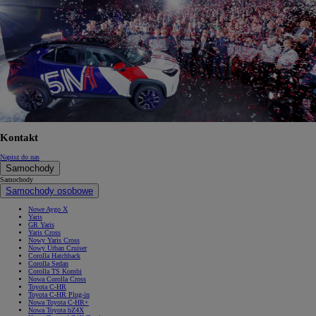
Kontakt
Napisz do nas
Samochody
Samochody
Samochody osobowe
Nowe Aygo X
Yaris
GR Yaris
Yaris Cross
Nowy Yaris Cross
Nowy Urban Cruiser
Corolla Hatchback
Corolla Sedan
Corolla TS Kombi
Nowa Corolla Cross
Toyota C-HR
Toyota C-HR Plug-in
Nowa Toyota C-HR+
Nowa Toyota bZ4X