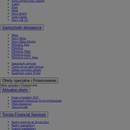
Nowa Toyota bZ4X Touring
Camry
Prius
Mirai
Nowy RAV4
Land Cruiser
Nowy GR GT
Samochody dostawcze
Hilux
Nowy Hilux
Nowy Hilux Electric
PROACE Max
PROACE
PROACE Verso
PROACE CITY
PROACE CITY Verso
Samochody używane
Umów się na jazdę testową
Zobacz wszystkie cenniki
Konfiguruj swoją Toyotę
Oferty specjalne i Finansowanie
Oferty specjalne i Finansowanie
Aktualne oferty
Finał wyprzedaży 2025
Samochody dostawcze Toyota Professional
Oferta biznesowa
Auta używane
Toyota Financial Services
Kredyt niższych rat Toyota Easy
Kredyt standardowy
Leasing standardowy