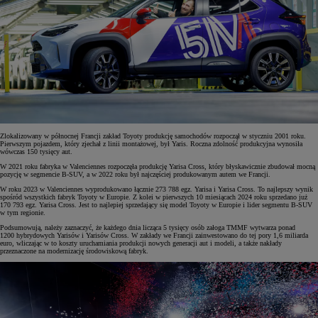
Zlokalizowany w północnej Francji zakład Toyoty produkcję samochodów rozpoczął w styczniu 2001 roku.
Pierwszym pojazdem, który zjechał z linii montażowej, był Yaris. Roczna zdolność produkcyjna wynosiła
wówczas 150 tysięcy aut.
W 2021 roku fabryka w Valenciennes rozpoczęła produkcję Yarisa Cross, który błyskawicznie zbudował mocną
pozycję w segmencie B-SUV, a w 2022 roku był najczęściej produkowanym autem we Francji.
W roku 2023 w Valenciennes wyprodukowano łącznie 273 788 egz. Yarisa i Yarisa Cross. To najlepszy wynik
spośród wszystkich fabryk Toyoty w Europie. Z kolei w pierwszych 10 miesiącach 2024 roku sprzedano już
170 793 egz. Yarisa Cross. Jest to najlepiej sprzedający się model Toyoty w Europie i lider segmentu B-SUV
w tym regionie.
Podsumowują, należy zaznaczyć, że każdego dnia licząca 5 tysięcy osób załoga TMMF wytwarza ponad
1200 hybrydowych Yarisów i Yarisów Cross. W zakłady we Francji zainwestowano do tej pory 1,6 miliarda
euro, wliczając w to koszty uruchamiania produkcji nowych generacji aut i modeli, a także nakłady
przeznaczone na modernizację środowiskową fabryk.