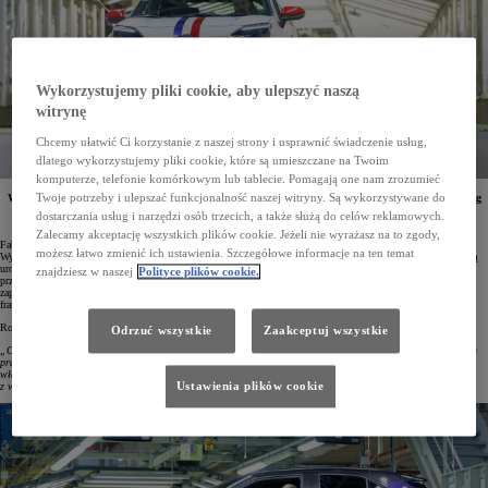
Wykorzystujemy pliki cookie, aby ulepszyć naszą
witrynę
Chcemy ułatwić Ci korzystanie z naszej strony i usprawnić świadczenie usług,
dlatego wykorzystujemy pliki cookie, które są umieszczane na Twoim
komputerze, telefonie komórkowym lub tablecie. Pomagają one nam zrozumieć
Twoje potrzeby i ulepszać funkcjonalność naszej witryny. Są wykorzystywane do
W 2001 roku w
Valenciennes we Francji uruchomiony została
fabryka Toyota Motor Manufacturing
France (TMMF). Zakład ten wyprodukował już ponad 5 milionów samochodów. Z tej okazji
dostarczania usług i narzędzi osób trzecich, a także służą do celów reklamowych.
zaprezentowano unikalnego Yarisa Cross we francuskich barwach narodowych.
Zalecamy akceptację wszystkich plików cookie. Jeżeli nie wyrażasz na to zgody,
Fabryka we francuskim Valenciennes jest jednym z najważniejszych zakładów Toyota Motor Europe.
możesz łatwo zmienić ich ustawienia. Szczegółowe informacje na ten temat
Wyprodukowano tam już ponad 5 milionów samochodów. Z okazji tego wydarzenia zorganizowano specjalną
uroczystość, w której wzięło udział 200 zaproszonych gości, w tym francuski minister delegowany ds.
znajdziesz w naszej
Polityce plików cookie.
przemysłu Marc Ferracci. Jedną z atrakcji była wyjątkowa odsłona Toyoty Yaris Cross, która została
zaprojektowana przez Toyota Europe Design Development (ED²). Auto wyróżniało malowanie w barwach
francuskiej flagi.
Rodolphe Delaunay, prezes Toyota Manufacturing France, mówiąc o dokonaniach zakładu, podkreślił:
Odrzuć wszystkie
Zaakceptuj wszystkie
„Osiągnęliśmy tak znakomity wynik produkcji w niespełna 24 lata. To zasługa ciężkiej pracy i pasji naszych
pracowników, ale także współpracy z naszymi partnerami, dostawcami oraz przedstawicielami francuskich
władz lokalnych i centralnych. Chcemy spełniać oczekiwania europejskich klientów, oferując im słynące
Ustawienia plików cookie
z wysokiej jakości samochody Toyoty”.