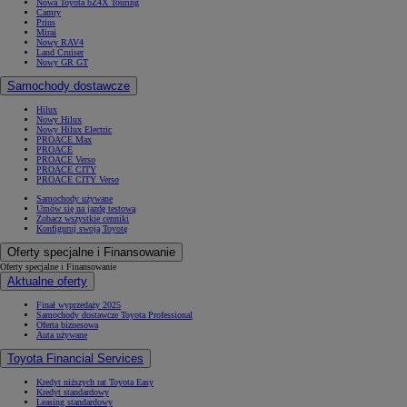
Nowa Toyota bZ4X Touring
Camry
Prius
Mirai
Nowy RAV4
Land Cruiser
Nowy GR GT
Samochody dostawcze
Hilux
Nowy Hilux
Nowy Hilux Electric
PROACE Max
PROACE
PROACE Verso
PROACE CITY
PROACE CITY Verso
Samochody używane
Umów się na jazdę testową
Zobacz wszystkie cenniki
Konfiguruj swoją Toyotę
Oferty specjalne i Finansowanie
Oferty specjalne i Finansowanie
Aktualne oferty
Finał wyprzedaży 2025
Samochody dostawcze Toyota Professional
Oferta biznesowa
Auta używane
Toyota Financial Services
Kredyt niższych rat Toyota Easy
Kredyt standardowy
Leasing standardowy