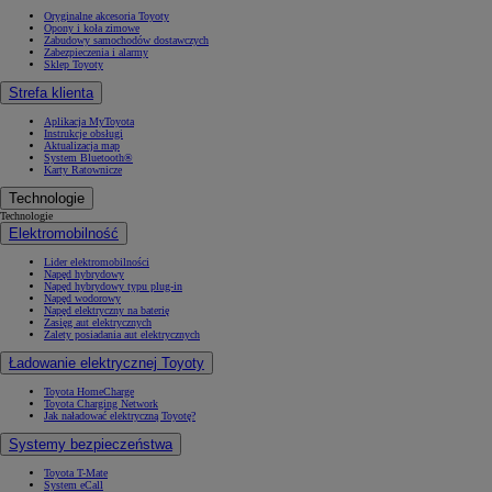
Oryginalne akcesoria Toyoty
Opony i koła zimowe
Zabudowy samochodów dostawczych
Zabezpieczenia i alarmy
Sklep Toyoty
Strefa klienta
Aplikacja MyToyota
Instrukcje obsługi
Aktualizacja map
System Bluetooth®
Karty Ratownicze
Technologie
Technologie
Elektromobilność
Lider elektromobilności
Napęd hybrydowy
Napęd hybrydowy typu plug-in
Napęd wodorowy
Napęd elektryczny na baterię
Zasięg aut elektrycznych
Zalety posiadania aut elektrycznych
Ładowanie elektrycznej Toyoty
Toyota HomeCharge
Toyota Charging Network
Jak naładować elektryczną Toyotę?
Systemy bezpieczeństwa
Toyota T-Mate
System eCall