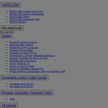
KINTO ONE
KINTO ONE Leasing niższych rat
KINTO ONE Leasing konsumencki
KINTO ONE Najem
KINTO ONE Zarządzanie flotą
KINTO Mobility
Dla właścicieli
Dla właścicieli
Serwis
Promocje i sezonowe usługi
Pozostałe oferty serwisu
Rezerwacja wizyty w serwisie
Gwarancja Toyota Relax
Pozostałe Gwarancje Toyoty
Ubezpieczenia i naprawy blacharsko-lakiernicze
Innowacyjne usługi dla Twojej wygody
Bezpłatne Akcje Serwisowe
Serwis Dobrych Cen
Serwis w ASO się opłaca
Dostęp do informacji serwisowych
Wykaz wydanych zaświadczeń o odbytym szkoleniu (pdf)
Oryginalne części i oleje Toyota
Oryginalne części Toyoty
Oryginalne oleje Toyoty
Program Sprzedaży Hurtowej Trade
Trade
Akcesoria