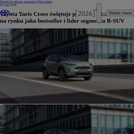
Przejdź do głównej zawartości
(Press Enter)
18 maja 2026
Toyota Yaris Cross świętuje piąty rok obecności
Otwórz menu
na rynku jako bestseller i lider segmentu B-SUV