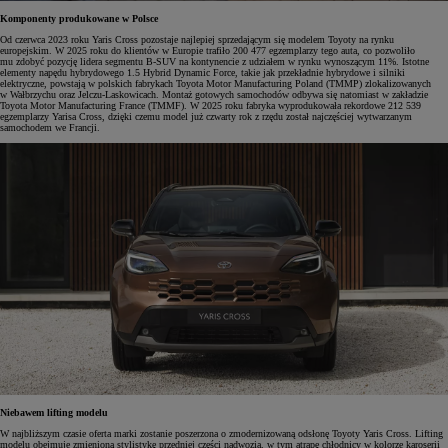
Komponenty produkowane w Polsce
Od czerwca 2023 roku Yaris Cross pozostaje najlepiej sprzedającym się modelem Toyoty na rynku
europejskim. W 2025 roku do klientów w Europie trafiło 200 477 egzemplarzy tego auta, co pozwoliło
mu zdobyć pozycję lidera segmentu B-SUV na kontynencie z udziałem w rynku wynoszącym 11%. Istotne
elementy napędu hybrydowego 1.5 Hybrid Dynamic Force, takie jak przekładnie hybrydowe i silniki
elektryczne, powstają w polskich fabrykach Toyota Motor Manufacturing Poland (TMMP) zlokalizowanych
w Wałbrzychu oraz Jelczu-Laskowicach. Montaż gotowych samochodów odbywa się natomiast w zakładzie
Toyota Motor Manufacturing France (TMMF). W 2025 roku fabryka wyprodukowała rekordowe 212 539
egzemplarzy Yarisa Cross, dzięki czemu model już czwarty rok z rzędu został najczęściej wytwarzanym
samochodem we Francji.
Niebawem lifting modelu
W najbliższym czasie oferta marki zostanie poszerzona o zmodernizowaną odsłonę Toyoty Yaris Cross. Lifting
modelu obejmuje zmienioną stylistykę przedniej części nadwozia, w tym atrapę chłodnicy w kolorze karoserii