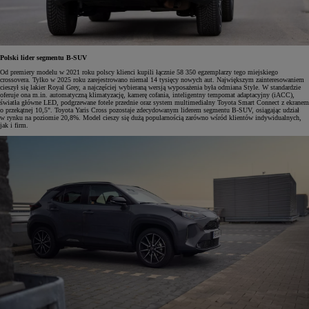
Polski lider segmentu B-SUV
Od premiery modelu w 2021 roku polscy klienci kupili łącznie 58 350 egzemplarzy tego miejskiego
crossovera. Tylko w 2025 roku zarejestrowano niemal 14 tysięcy nowych aut. Największym zainteresowaniem
cieszył się lakier Royal Grey, a najczęściej wybieraną wersją wyposażenia była odmiana Style. W standardzie
oferuje ona m.in. automatyczną klimatyzację, kamerę cofania, inteligentny tempomat adaptacyjny (iACC),
światła główne LED, podgrzewane fotele przednie oraz system multimedialny Toyota Smart Connect z ekranem
o przekątnej 10,5". Toyota Yaris Cross pozostaje zdecydowanym liderem segmentu B-SUV, osiągając udział
w rynku na poziomie 20,8%. Model cieszy się dużą popularnością zarówno wśród klientów indywidualnych,
jak i firm.