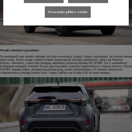
Ustawienia plików cookie
Wysoki standard wyposażenia
Na popularność tego modelu wpłynęły nie tylko nowoczesny wygląd i bogate wyposażenie, ale również szeroka
oferta wersji. Klienci mogli wybierać między limitowanymi edycjami specjalnymi, takimi jak Premiere
Edition i Adventure, a także stale dostępną, najbardziej sportową odmianą GR SPORT. Już w standardowej
konfiguracji europejski bestseller Toyoty zapewnia pakiet systemów bezpieczeństwa i wsparcia kierowcy Toyota
T-MATE, kamerę cofania, automatyczną klimatyzację, system multimedialny z 9" ekranem dotykowym
i bezprzewodową obsługą Android Auto i Apple CarPlay oraz światła LED do jazdy dziennej.