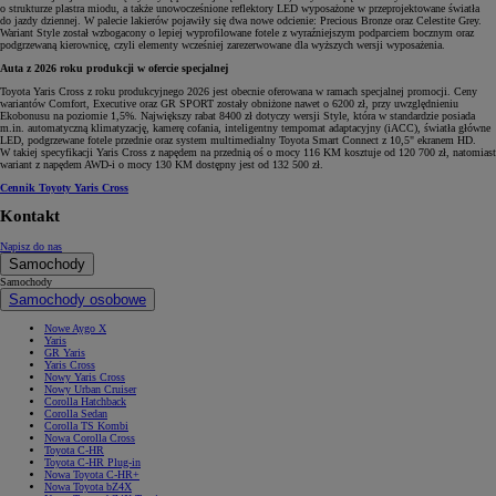
o strukturze plastra miodu, a także unowocześnione reflektory LED wyposażone w przeprojektowane światła
do jazdy dziennej. W palecie lakierów pojawiły się dwa nowe odcienie: Precious Bronze oraz Celestite Grey.
Wariant Style został wzbogacony o lepiej wyprofilowane fotele z wyraźniejszym podparciem bocznym oraz
podgrzewaną kierownicę, czyli elementy wcześniej zarezerwowane dla wyższych wersji wyposażenia.
Auta z 2026 roku produkcji w ofercie specjalnej
Toyota Yaris Cross z roku produkcyjnego 2026 jest obecnie oferowana w ramach specjalnej promocji. Ceny
wariantów Comfort, Executive oraz GR SPORT zostały obniżone nawet o 6200 zł, przy uwzględnieniu
Ekobonusu na poziomie 1,5%. Największy rabat 8400 zł dotyczy wersji Style, która w standardzie posiada
m.in. automatyczną klimatyzację, kamerę cofania, inteligentny tempomat adaptacyjny (iACC), światła główne
LED, podgrzewane fotele przednie oraz system multimedialny Toyota Smart Connect z 10,5" ekranem HD.
W takiej specyfikacji Yaris Cross z napędem na przednią oś o mocy 116 KM kosztuje od 120 700 zł, natomiast
wariant z napędem AWD-i o mocy 130 KM dostępny jest od 132 500 zł.
Cennik Toyoty Yaris Cross
Kontakt
Napisz do nas
Samochody
Samochody
Samochody osobowe
Nowe Aygo X
Yaris
GR Yaris
Yaris Cross
Nowy Yaris Cross
Nowy Urban Cruiser
Corolla Hatchback
Corolla Sedan
Corolla TS Kombi
Nowa Corolla Cross
Toyota C-HR
Toyota C-HR Plug-in
Nowa Toyota C-HR+
Nowa Toyota bZ4X