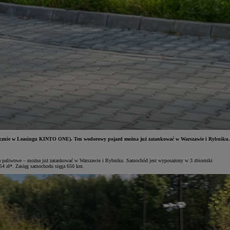
 miesięcznie w Leasingu KINTO ONE). Ten wodorowy pojazd można już zatankować w Warszawie i Rybniku.
wa paliwowe – można już zatankować w Warszawie i Rybniku. Samochód jest wyposażony w 3 zbiorniki
54 zł*. Zasięg samochodu sięga 650 km.