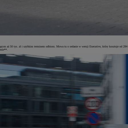
ącym aż 50 tys. zł i szybkim terminem odbioru. Mowa tu o sedanie w wersji Executive, który kosztuje od 284
znie**.