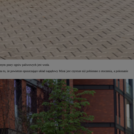
cznym pracy ogniw paliwowych jest woda.
o, że powietrze opuszczające układ napędowy Mirai jest czystsze niż pobierane z otoczenia, a pokonanie