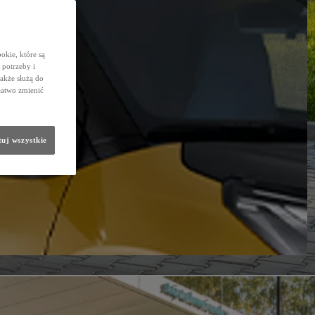
okie, które są
potrzeby i
także służą do
łatwo zmienić
uj wszystkie