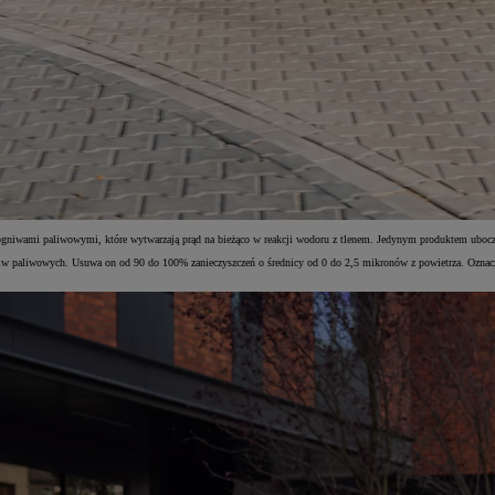
 ogniwami paliwowymi, które wytwarzają prąd na bieżąco w reakcji wodoru z tlenem. Jedynym produktem ubo
w paliwowych. Usuwa on od 90 do 100% zanieczyszczeń o średnicy od 0 do 2,5 mikronów z powietrza. Oznacza t