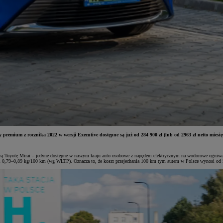
asy premium z rocznika 2022 w wersji Executive dostępne są już od 284 900 zł (lub od 2963 zł netto
orową Toyotę Mirai – jedyne dostępne w naszym kraju auto osobowe z napędem elektrycznym na wodorowe ogni
i 0,79–0,89 kg/100 km (wg WLTP). Oznacza to, że koszt przejechania 100 km tym autem w Polsce wynosi od 