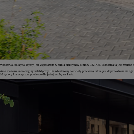
Wodorowa limuzyna Toyoty jest wyposażona w silnik elektryczny o mocy 182 KM. Jednostka ta jest zasilana
Auto ma także innowacyjny katalityczny filtr wbudowany we wloty powietrza, które jest doprowadzane do ogni
10 tysięcy km oczyszcza powietrze dla jednej osoby na 1 rok.