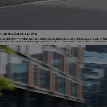
Od
105 300 zł
Corolla Hatchback
HYBRID
Toyota Mirai 2022 już od 284 900 zł
W salonach Toyoty w Polsce dostępne są ostatnie egzemplarze modelu Mirai z rocznika 2022 z rabatem wynosz
wynosi od 2963 zł netto**. W Leasingu Konsumenckim KINTO ONE auto kosztuje od 3645 zł brutto miesięc