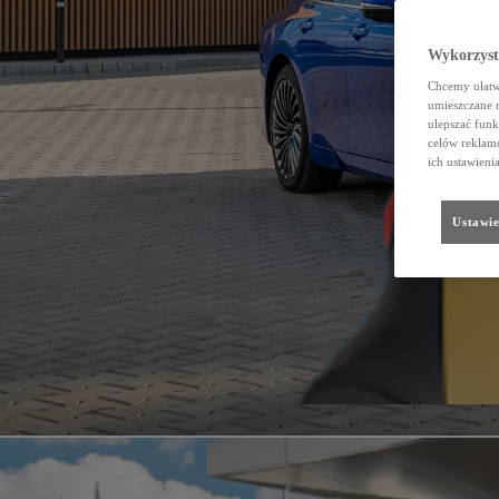
Wykorzystu
Chcemy ułatwi
umieszczane 
ulepszać funk
celów reklamo
ich ustawieni
Ustawie