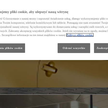
jemy pliki cookie, aby ulepszyć naszą witrynę
ć Ci korzystanie z naszej strony i usprawnić świadczenie usług, dlatego wykorzystujemy pliki co
na Twoim komputerze, telefonie komórkowym lub tablecie. Pomagają one nam zrozumieć Twoje 
cjonalność naszej witryny. Są wykorzystywane do dostarczania usług i narzędzi osób trzecich, a 
wych. Zalecamy akceptację wszystkich plików cookie. Jeżeli nie wyrażasz na to zgody, możesz 
a. Szczegółowe informacje na ten temat znajdziesz w naszej
Polityce plików cookie.
nia plików cookie
Odrzuć wszystkie
Zaakcept