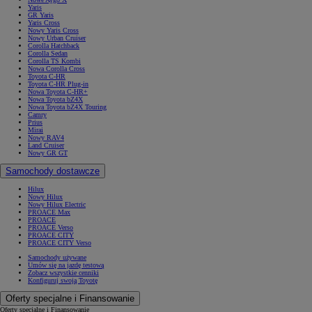
Yaris
GR Yaris
Yaris Cross
Nowy Yaris Cross
Nowy Urban Cruiser
Corolla Hatchback
Corolla Sedan
Corolla TS Kombi
Nowa Corolla Cross
Toyota C-HR
Toyota C-HR Plug-in
Nowa Toyota C-HR+
Nowa Toyota bZ4X
Nowa Toyota bZ4X Touring
Camry
Prius
Mirai
Nowy RAV4
Land Cruiser
Nowy GR GT
Samochody dostawcze
Hilux
Nowy Hilux
Nowy Hilux Electric
PROACE Max
PROACE
PROACE Verso
PROACE CITY
PROACE CITY Verso
Samochody używane
Umów się na jazdę testową
Zobacz wszystkie cenniki
Konfiguruj swoją Toyotę
Oferty specjalne i Finansowanie
Oferty specjalne i Finansowanie