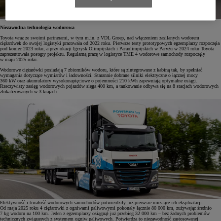
Niezawodna technologia wodorowa
Toyota wraz ze swoimi partnerami, w tym m.in. z VDL Groep, nad włączeniem zasilanych wodorem
ciężarówek do swojej logistyki pracowała od 2022 roku. Pierwsze testy prototypowych egzemplarzy rozpoczęła
pod koniec 2023 roku, a przy okazji Igrzysk Olimpijskich i Paraolimpijskich w Paryżu w 2024 roku Toyota
zaprezentowała postępy projektu. Regularną pracę w logistyce TME 4 wodorowe samochody rozpoczęły
w maju 2025 roku.
Wodorowe ciężarówki posiadają 7 zbiorników wodoru, które są zintegrowane z kabiną tak, by spełniać
wymagania dotyczące wymiarów i ładowności. Starannie dobrane silniki elektryczne o łącznej mocy
360 kW oraz akumulatory wysokonapięciowe o pojemności 210 kWh zapewniają optymalne osiągi.
Rzeczywisty zasięg wodorowych pojazdów sięga 400 km, a tankowanie odbywa się na 8 stacjach wodorowych
zlokalizowanych w 3 krajach.
Efektywność i trwałość wodorowych samochodów potwierdziły już pierwsze miesiące ich eksploatacji.
Od maja 2025 roku 4 ciężarówki z ogniwami paliwowymi pokonały łącznie 80 000 km, zużywając średnio
7 kg wodoru na 100 km. Jeden z egzemplarzy osiągnął już przebieg 32 000 km – bez żadnych problemów
technicznych związanych z systemem ogniw paliwowych. Potwierdza to niezawodność zastosowanej