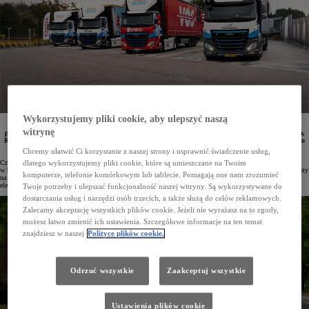
Wykorzystujemy pliki cookie, aby ulepszyć naszą
Od maja 2025 roku Toyota Motor Europe testuje 4 ciężarówki zasilane wodorowymi ogniwami
witrynę
paliwowymi, wykorzystując je w logistyce. Pojazdy te kursują między Diest w Belgii a Amsterdamem,
Rotterdamem, Lille i Kolonią. Do tej pory łącznie pokonały już ponad 80 000 km, zużywając średnio
7 kg wodoru na 100 km.
Chcemy ułatwić Ci korzystanie z naszej strony i usprawnić świadczenie usług,
Cztery wodorowe ciężarówki od maja 2025 roku stanowią część floty Toyota Parts Centre Europe (TPCE)
dlatego wykorzystujemy pliki cookie, które są umieszczane na Twoim
w belgijskim Diest. To centrum dystrybucji części i akcesoriów obsługuje ponad 3 tys. stacji dilerskich Toyoty
komputerze, telefonie komórkowym lub tablecie. Pomagają one nam zrozumieć
na 44 rynkach. Każdego roku przez TPCE przechodzi 120 mln podzespołów, co oznacza, że ponad 500 tys.
elementów jest codziennie przyjmowanych i wysyłanych w ramach 200 kursów ciężarówek.
Twoje potrzeby i ulepszać funkcjonalność naszej witryny. Są wykorzystywane do
dostarczania usług i narzędzi osób trzecich, a także służą do celów reklamowych.
Zalecamy akceptację wszystkich plików cookie. Jeżeli nie wyrażasz na to zgody,
możesz łatwo zmienić ich ustawienia. Szczegółowe informacje na ten temat
znajdziesz w naszej
Polityce plików cookie.
Odrzuć wszystkie
Zaakceptuj wszystkie
Ustawienia plików cookie