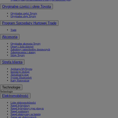
Oryginalne części i oleje Toyota
Oryginalne części Toyoty
Oryginalne oleje Toyoty
Program Sprzedaży Hurtowej Trade
Trade
Akcesoria
Oryginalne akcesoria Toyoty
Opony i koła zimowe
Zabudowy samochodów dostawczych
Zabezpieczenia i alarmy
Sklep Toyoty
Strefa klienta
Aplikacja MyToyota
Instrukcje obsługi
Aktualizacja map
System Bluetooth®
Karty Ratownicze
Technologie
Technologie
Elektromobilność
Lider elektromobilności
Napęd hybrydowy
Napęd hybrydowy typu plug-in
Napęd wodorowy
Napęd elektryczny na baterię
Zasięg aut elektrycznych