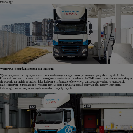
technologii.
Wodorowe ciężarówki szansą dla logistyki
Wykorzystywanie w logistyce ciężarówek wodorowych z ogniwami paliwowymi przybliża Toyota Motor
Europe do realizacji założeń marki i osiągnięcia neutralności węglowej do 2040 roku. Japoński koncern skupia
się obecnie na takich pojazdach jako jednym z najbardziej efektywnych zastosowań wodoru w transporcie
dalekobieżnym. Zgromadzone w trakcie testów dane pozwalają ocenić efektywność, koszty i potencjał
technologii wodorowej w realnych warunkach logistycznych.