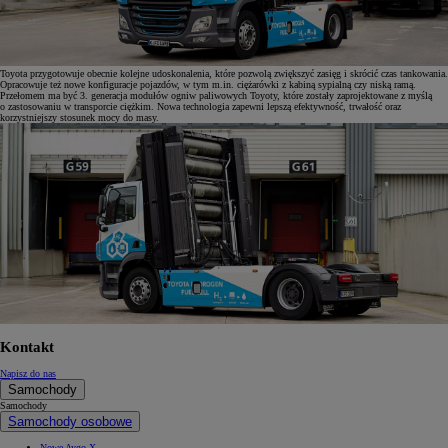
Toyota przygotowuje obecnie kolejne udoskonalenia, które pozwolą zwiększyć zasięg i skrócić czas tankowania.
Opracowuje też nowe konfiguracje pojazdów, w tym m.in. ciężarówki z kabiną sypialną czy niską ramą.
Przełomem ma być 3. generacja modułów ogniw paliwowych Toyoty, które zostały zaprojektowane z myślą
o zastosowaniu w transporcie ciężkim. Nowa technologia zapewni lepszą efektywność, trwałość oraz
korzystniejszy stosunek mocy do masy.
Kontakt
Napisz do nas
Samochody
Samochody
Samochody osobowe
Nowe Aygo X