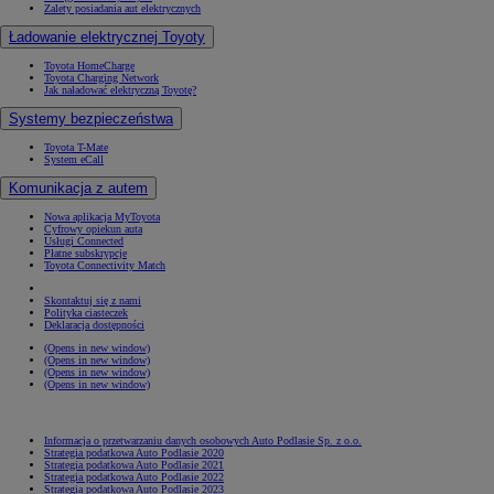
Zalety posiadania aut elektrycznych
Ładowanie elektrycznej Toyoty
Toyota HomeCharge
Toyota Charging Network
Jak naładować elektryczną Toyotę?
Systemy bezpieczeństwa
Toyota T-Mate
System eCall
Komunikacja z autem
Nowa aplikacja MyToyota
Cyfrowy opiekun auta
Usługi Connected
Płatne subskrypcje
Toyota Connectivity Match
Skontaktuj się z nami
Polityka ciasteczek
Deklaracja dostępności
(Opens in new window)
(Opens in new window)
(Opens in new window)
(Opens in new window)
Informacja o przetwarzaniu danych osobowych Auto Podlasie Sp. z o.o.
Strategia podatkowa Auto Podlasie 2020
Strategia podatkowa Auto Podlasie 2021
Strategia podatkowa Auto Podlasie 2022
Strategia podatkowa Auto Podlasie 2023