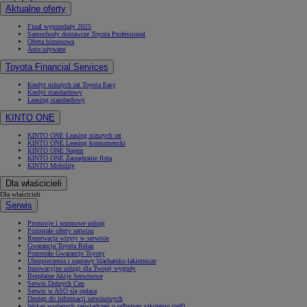
Aktualne oferty
Finał wyprzedaży 2025
Samochody dostawcze Toyota Professional
Oferta biznesowa
Auta używane
Toyota Financial Services
Kredyt niższych rat Toyota Easy
Kredyt standardowy
Leasing standardowy
KINTO ONE
KINTO ONE Leasing niższych rat
KINTO ONE Leasing konsumencki
KINTO ONE Najem
KINTO ONE Zarządzanie flotą
KINTO Mobility
Dla właścicieli
Dla właścicieli
Serwis
Promocje i sezonowe usługi
Pozostałe oferty serwisu
Rezerwacja wizyty w serwisie
Gwarancja Toyota Relax
Pozostałe Gwarancje Toyoty
Ubezpieczenia i naprawy blacharsko-lakiernicze
Innowacyjne usługi dla Twojej wygody
Bezpłatne Akcje Serwisowe
Serwis Dobrych Cen
Serwis w ASO się opłaca
Dostęp do informacji serwisowych
Wykaz wydanych zaświadczeń o odbytym szkoleniu (pdf)