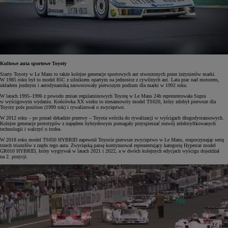
Kultowe auta sportowe Toyoty
Starty Toyoty w Le Mans to także kolejne generacje sportowych aut stworzonych przez inżynierów marki.
W 1985 roku był to model 85C z silnikiem opartym na jednostce z cywilnych aut. Lata prac nad motorem,
układem jezdnym i aerodynamiką zaowocowały pierwszym podium dla marki w 1992 roku.
W latach 1995–1996 z powodu zmian regulaminowych Toyotę w Le Mans 24h reprezentowała Supra
w wyścigowym wydaniu. Końcówka XX wieku to niesamowity model TS020, który zdobył pierwsze dla
Toyoty pole position (1999 rok) i rywalizował o zwycięstwo.
W 2012 roku – po ponad dekadzie przerwy – Toyota wróciła do rywalizacji w wyścigach długodystansowych.
Kolejne generacje prototypów z napędem hybrydowym pomagały przyspieszać rozwój zelektryfikowanych
technologii i walczyć o trofea.
W 2018 roku model TS050 HYBRID zapewnił Toyocie pierwsze zwycięstwo w Le Mans, rozpoczynając serię
trzech triumfów z rzędu tego auta. Zwycięską passę kontynuował reprezentujący kategorię Hypercar model
GR010 HYBRID, który wygrywał w latach 2021 i 2022, a w dwóch kolejnych edycjach wyścigu dojeżdżał
na 2. pozycji.