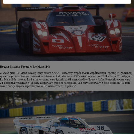
Bogata historia Toyoty w Le Mans 24h
Z wyścigiem Le Mans Toyotę łączy bardzo wiele. Fabryczny zespół marki współtworzył legendę 24-godzinnej
rywalizacji na kultowym francuskim obiekcie. Od debiutu w 1985 roku do startu w 2024 roku w 26. edycjach
Le Mans 24h na torze La Sarthe wystartowało łącznie aż 61 samochodów Toyoty, które 5-krotnie wygrywały
24-godzinną rywalizację, 18 razy zajmowały miejsca na podium, a 8 razy startowały z pole position. W tym
czasie barwy Toyoty reprezentowało 62 kierowców z 16 państw.