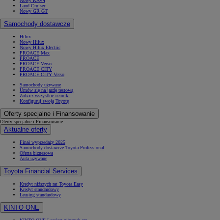
Nowy RAV4
Land Cruiser
Nowy GR GT
Samochody dostawcze
Hilux
Nowy Hilux
Nowy Hilux Electric
PROACE Max
PROACE
PROACE Verso
PROACE CITY
PROACE CITY Verso
Samochody używane
Umów się na jazdę testową
Zobacz wszystkie cenniki
Konfiguruj swoją Toyotę
Oferty specjalne i Finansowanie
Oferty specjalne i Finansowanie
Aktualne oferty
Finał wyprzedaży 2025
Samochody dostawcze Toyota Professional
Oferta biznesowa
Auta używane
Toyota Financial Services
Kredyt niższych rat Toyota Easy
Kredyt standardowy
Leasing standardowy
KINTO ONE