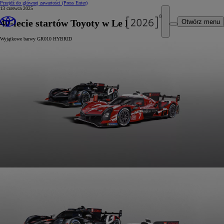
Przejdź do głównej zawartości
(Press Enter)
13 czerwca 2025
40-lecie startów Toyoty w Le Mans 24h
Otwórz menu
Wyjątkowe barwy GR010 HYBRID