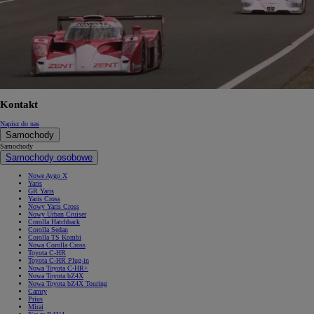
Kontakt
Napisz do nas
Samochody
Samochody
Samochody osobowe
Nowe Aygo X
Yaris
GR Yaris
Yaris Cross
Nowy Yaris Cross
Nowy Urban Cruiser
Corolla Hatchback
Corolla Sedan
Corolla TS Kombi
Nowa Corolla Cross
Toyota C-HR
Toyota C-HR Plug-in
Nowa Toyota C-HR+
Nowa Toyota bZ4X
Nowa Toyota bZ4X Touring
Camry
Prius
Mirai