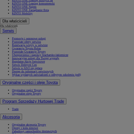
KINTO ONE Leasing niższych rat
KINTO ONE Leasing konsumencki
KINTO ONE Najem
KINTO ONE Zarządzanie flotą
KINTO Mobility
Dla właścicieli
Dla właścicieli
Serwis
Promocje i sezonowe usługi
Pozostałe oferty serwisu
Rezerwacja wizyty w serwisie
Gwarancja Toyota Relax
Pozostałe Gwarancje Toyoty
Ubezpieczenia i naprawy blacharsko-lakiernicze
Innowacyjne usługi dla Twojej wygody
Bezpłatne Akcje Serwisowe
Serwis Dobrych Cen
Serwis w ASO się opłaca
Dostęp do informacji serwisowych
Wykaz wydanych zaświadczeń o odbytym szkoleniu (pdf)
Oryginalne części i oleje Toyota
Oryginalne części Toyoty
Oryginalne oleje Toyoty
Program Sprzedaży Hurtowej Trade
Trade
Akcesoria
Oryginalne akcesoria Toyoty
Opony i koła zimowe
Zabudowy samochodów dostawczych