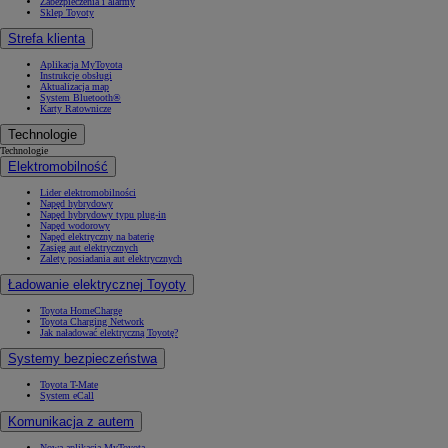
Zabezpieczenia i alarmy
Sklep Toyoty
Strefa klienta
Aplikacja MyToyota
Instrukcje obsługi
Aktualizacja map
System Bluetooth®
Karty Ratownicze
Technologie
Technologie
Elektromobilność
Lider elektromobilności
Napęd hybrydowy
Napęd hybrydowy typu plug-in
Napęd wodorowy
Napęd elektryczny na baterię
Zasięg aut elektrycznych
Zalety posiadania aut elektrycznych
Ładowanie elektrycznej Toyoty
Toyota HomeCharge
Toyota Charging Network
Jak naładować elektryczną Toyotę?
Systemy bezpieczeństwa
Toyota T-Mate
System eCall
Komunikacja z autem
Nowa aplikacja MyToyota