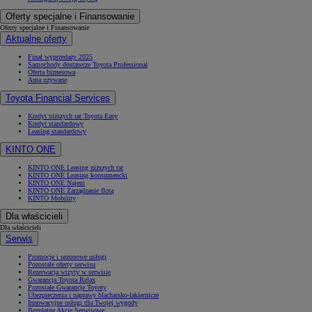
Oferty specjalne i Finansowanie
Oferty specjalne i Finansowanie
Aktualne oferty
Finał wyprzedaży 2025
Samochody dostawcze Toyota Professional
Oferta biznesowa
Auta używane
Toyota Financial Services
Kredyt niższych rat Toyota Easy
Kredyt standardowy
Leasing standardowy
KINTO ONE
KINTO ONE Leasing niższych rat
KINTO ONE Leasing konsumencki
KINTO ONE Najem
KINTO ONE Zarządzanie flotą
KINTO Mobility
Dla właścicieli
Dla właścicieli
Serwis
Promocje i sezonowe usługi
Pozostałe oferty serwisu
Rezerwacja wizyty w serwisie
Gwarancja Toyota Relax
Pozostałe Gwarancje Toyoty
Ubezpieczenia i naprawy blacharsko-lakiernicze
Innowacyjne usługi dla Twojej wygody
Bezpłatne Akcje Serwisowe