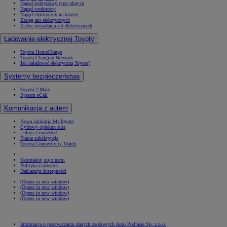
Napęd hybrydowy typu plug-in
Napęd wodorowy
Napęd elektryczny na baterię
Zasięg aut elektrycznych
Zalety posiadania aut elektrycznych
Ładowanie elektrycznej Toyoty
Toyota HomeCharge
Toyota Charging Network
Jak naładować elektryczną Toyotę?
Systemy bezpieczeństwa
Toyota T-Mate
System eCall
Komunikacja z autem
Nowa aplikacja MyToyota
Cyfrowy opiekun auta
Usługi Connected
Płatne subskrypcje
Toyota Connectivity Match
Skontaktuj się z nami
Polityka ciasteczek
Deklaracja dostępności
(Opens in new window)
(Opens in new window)
(Opens in new window)
(Opens in new window)
Informacja o przetwarzaniu danych osobowych Auto Podlasie Sp. z o.o.