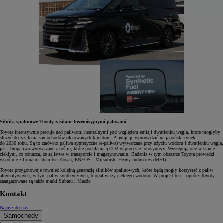
Silniki spalinowe Toyoty zasilane bezemisyjnymi paliwami
Toyota intensywnie pracuje nad paliwami neutralnymi pod względem emisji dwutlenku węgla, które mogłyby
służyć do zasilania samochodów oferowanych klientom. Planuje je wprowadzić na japoński rynek
do 2030 roku. Są to zarówno paliwa syntetyczne (e-paliwa) wytwarzane przy użyciu wodoru i dwutlenku węgla,
jak i biopaliwa wytwarzane z roślin, które pochłaniają CO2 w procesie fotosyntezy. Występują one w stanie
ciekłym, co oznacza, że są łatwe w transporcie i magazynowaniu. Badania w tym obszarze Toyota prowadzi
wspólnie z firmami Idemitsu Kosan, ENEOS i Mitsubishi Heavy Industries (MHI)
Toyota przygotowuje również kolejną generację silników spalinowych, które będą mogły korzystać z paliw
alternatywnych, w tym paliw syntetycznych, biopaliw czy ciekłego wodotu. W projekt ten – oprócz Toyoty –
zaangażowane są także marki Subaru i Mazda.
Kontakt
Napisz do nas
Samochody