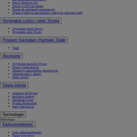
Serwis Dobrych Cen
Serwis w ASO się opłaca
Dostęp do informacji serwisowych
Wykaz wydanych zaświadczeń o odbytym szkoleniu (pdf)
Oryginalne części i oleje Toyota
Oryginalne części Toyoty
Oryginalne oleje Toyoty
Program Sprzedaży Hurtowej Trade
Trade
Akcesoria
Oryginalne akcesoria Toyoty
Opony i koła zimowe
Zabudowy samochodów dostawczych
Zabezpieczenia i alarmy
Sklep Toyoty
Strefa klienta
Aplikacja MyToyota
Instrukcje obsługi
Aktualizacja map
System Bluetooth®
Karty Ratownicze
Technologie
Technologie
Elektromobilność
Lider elektromobilności
Napęd hybrydowy