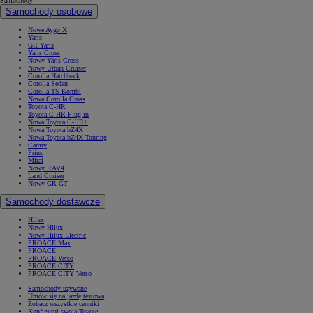
Samochody
Samochody osobowe
Nowe Aygo X
Yaris
GR Yaris
Yaris Cross
Nowy Yaris Cross
Nowy Urban Cruiser
Corolla Hatchback
Corolla Sedan
Corolla TS Kombi
Nowa Corolla Cross
Toyota C-HR
Toyota C-HR Plug-in
Nowa Toyota C-HR+
Nowa Toyota bZ4X
Nowa Toyota bZ4X Touring
Camry
Prius
Mirai
Nowy RAV4
Land Cruiser
Nowy GR GT
Samochody dostawcze
Hilux
Nowy Hilux
Nowy Hilux Electric
PROACE Max
PROACE
PROACE Verso
PROACE CITY
PROACE CITY Verso
Samochody używane
Umów się na jazdę testową
Zobacz wszystkie cenniki
Konfiguruj swoją Toyotę