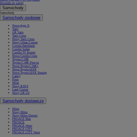
Dowiedz się więcej
Samochody
Samochody
Samochody osobowe
Nowe Aygo X
Yaris
GR Yaris
Yaris Cross
Nowy Yaris Cross
Nowy Urban Cruiser
Corolla Hatchback
Corolla Sedan
Corolla TS Kombi
Nowa Corolla Cross
Toyota C-HR
Toyota C-HR Plug-in
Nowa Toyota C-HR+
Nowa Toyota bZ4X
Nowa Toyota bZ4X Touring
Camry
Prius
Mirai
Nowy RAV4
Land Cruiser
Nowy GR GT
Samochody dostawcze
Hilux
Nowy Hilux
Nowy Hilux Electric
PROACE Max
PROACE
PROACE Verso
PROACE CITY
PROACE CITY Verso