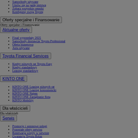
Samochody używane
Umów się na jazdę testową
Zobacz wszystkie cenniki
Konfiguruj swoją Toyotę
Oferty specjalne i Finansowanie
Oferty specjalne i Finansowanie
Aktualne oferty
Finał wyprzedaży 2025
Samochody dostawcze Toyota Professional
Oferta biznesowa
Auta używane
Toyota Financial Services
Kredyt niższych rat Toyota Easy
Kredyt standardowy
Leasing standardowy
KINTO ONE
KINTO ONE Leasing niższych rat
KINTO ONE Leasing konsumencki
KINTO ONE Najem
KINTO ONE Zarządzanie flotą
KINTO Mobility
Dla właścicieli
Dla właścicieli
Serwis
Promocje i sezonowe usługi
Pozostałe oferty serwisu
Rezerwacja wizyty w serwisie
Gwarancja Toyota Relax