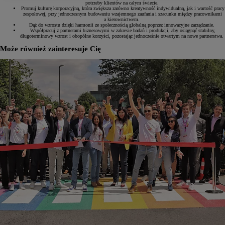
potrzeby klientów na całym świecie.
Promuj kulturę korporacyjną, która zwiększa zarówno kreatywność indywidualną, jak i wartość pracy
zespołowej, przy jednoczesnym budowaniu wzajemnego zaufania i szacunku między pracownikami
a kierownictwem.
Dąż do wzrostu dzięki harmonii ze społecznością globalną poprzez innowacyjne zarządzanie.
Współpracuj z partnerami biznesowymi w zakresie badań i produkcji, aby osiągnąć stabilny,
długoterminowy wzrost i obopólne korzyści, pozostając jednocześnie otwartym na nowe partnerstwa.
Może również zainteresuje Cię