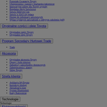
Pozostałe Gwarancje Toyoty
Ubezpieczenia i naprawy blacharsko-lakiernicze
Innowacyjne usługi dla Twojej wygody
Bezpłatne Akcje Serwisowe
Serwis Dobrych Cen
Serwis w ASO się opłaca
Dostęp do informacji serwisowych
Wykaz wydanych zaświadczeń o odbytym szkoleniu (pdf)
Oryginalne części i oleje Toyota
Oryginalne części Toyoty
Oryginalne oleje Toyoty
Program Sprzedaży Hurtowej Trade
Trade
Akcesoria
Oryginalne akcesoria Toyoty
Opony i koła zimowe
Zabudowy samochodów dostawczych
Zabezpieczenia i alarmy
Sklep Toyoty
Strefa klienta
Aplikacja MyToyota
Instrukcje obsługi
Aktualizacja map
System Bluetooth®
Karty Ratownicze
Technologie
Technologie
Elektromobilność