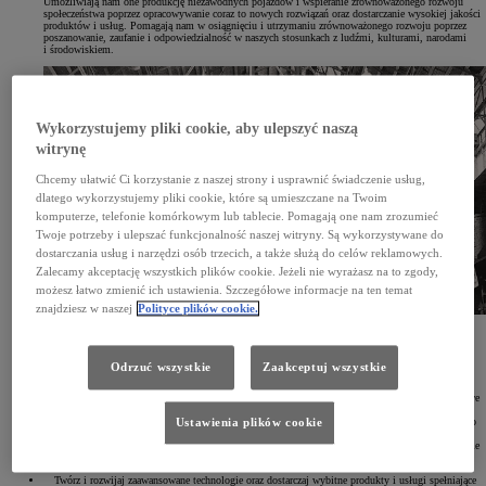
Umożliwiają nam one produkcję niezawodnych pojazdów i wspieranie zrównoważonego rozwoju
społeczeństwa poprzez opracowywanie coraz to nowych rozwiązań oraz dostarczanie wysokiej jakości
produktów i usług. Pomagają nam w osiągnięciu i utrzymaniu zrównoważonego rozwoju poprzez
poszanowanie, zaufanie i odpowiedzialność w naszych stosunkach z ludźmi, kulturami, narodami
i środowiskiem.
Wykorzystujemy pliki cookie, aby ulepszyć naszą
witrynę
Chcemy ułatwić Ci korzystanie z naszej strony i usprawnić świadczenie usług,
dlatego wykorzystujemy pliki cookie, które są umieszczane na Twoim
komputerze, telefonie komórkowym lub tablecie. Pomagają one nam zrozumieć
Twoje potrzeby i ulepszać funkcjonalność naszej witryny. Są wykorzystywane do
dostarczania usług i narzędzi osób trzecich, a także służą do celów reklamowych.
Zalecamy akceptację wszystkich plików cookie. Jeżeli nie wyrażasz na to zgody,
możesz łatwo zmienić ich ustawienia. Szczegółowe informacje na ten temat
znajdziesz w naszej
Polityce plików cookie.
Nasze zasady przewodnie
1937 rok
Odrzuć wszystkie
Zaakceptuj wszystkie
(1997 rok – aktualizacja)
Szanuj język i prawo każdego kraju i regionu oraz podejmuj otwarte i uczciwe działania biznesowe
jako silny obywatel korporacyjny świata.
Szanuj kulturę i zwyczaje każdego kraju i regionu oraz przyczyniaj się do rozwoju gospodarczego
Ustawienia plików cookie
i społecznego poprzez działania korporacyjne w ich społecznościach.
Ukierunkuj swoją działalność na dostarczanie czystych i bezpiecznych produktów oraz podnoszenie
jakości życia w każdym miejscu poprzez wszystkie działania.
Twórz i rozwijaj zaawansowane technologie oraz dostarczaj wybitne produkty i usługi spełniające