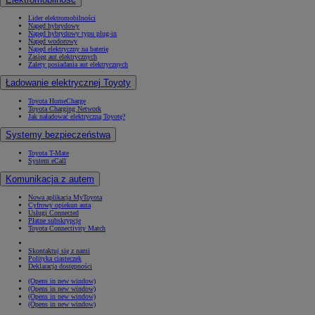
Lider elektromobilności
Napęd hybrydowy
Napęd hybrydowy typu plug-in
Napęd wodorowy
Napęd elektryczny na baterię
Zasięg aut elektrycznych
Zalety posiadania aut elektrycznych
Ładowanie elektrycznej Toyoty
Toyota HomeCharge
Toyota Charging Network
Jak naładować elektryczną Toyotę?
Systemy bezpieczeństwa
Toyota T-Mate
System eCall
Komunikacja z autem
Nowa aplikacja MyToyota
Cyfrowy opiekun auta
Usługi Connected
Płatne subskrypcje
Toyota Connectivity Match
Skontaktuj się z nami
Polityka ciasteczek
Deklaracja dostępności
(Opens in new window)
(Opens in new window)
(Opens in new window)
(Opens in new window)