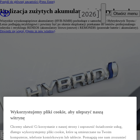
Przejdź do głównej zawartości
(Press Enter)
Utylizacja zużytych akumulatorów hybrydowych
Otwórz menu
Wszystkie wysokonapięciowe akumulatory (HVB-NiMH) pochodzące z samochodów Hybrydowych Toyota /
Lexus podlegają recyklingowi i powinny być po okresie eksploatacji przekazane do centrów profesjonalnego
odzysku i recyklingu RENEOS (akumulatory litowo-jonowe) i REMONDIS (pozostałe baterie i akumulatory).
Dowiedz się więcej
(Opens in new window)
Wykorzystujemy pliki cookie, aby ulepszyć naszą
witrynę
Chcemy ułatwić Ci korzystanie z naszej strony i usprawnić świadczenie usług,
dlatego wykorzystujemy pliki cookie, które są umieszczane na Twoim
Samochody
komputerze, telefonie komórkowym lub tablecie. Pomagają one nam zrozumieć
Samochody