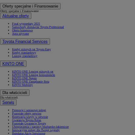
Oferty specjalne i Finansowanie
Oferty specjalne i Finansowanie
Aktualne oferty
Finał wyprzedaży 2025
Samochody dostawcze Toyota Professional
Oferta biznesowa
Auta używane
Toyota Financial Services
Kredyt niższych rat Toyota Easy
Kredyt standardowy
Leasing standardowy
KINTO ONE
KINTO ONE Leasing niższych rat
KINTO ONE Leasing konsumencki
KINTO ONE Najem
KINTO ONE Zarządzanie flotą
KINTO Mobility
Dla właścicieli
Dla właścicieli
Serwis
Promocje i sezonowe usługi
Pozostałe oferty serwisu
Rezerwacja wizyty w serwisie
Gwarancja Toyota Relax
Pozostałe Gwarancje Toyoty
Ubezpieczenia i naprawy blacharsko-lakiernicze
Innowacyjne usługi dla Twojej wygody
Bezpłatne Akcje Serwisowe