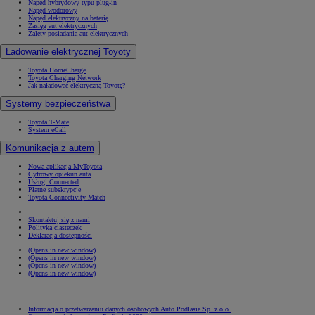
Napęd hybrydowy typu plug-in
Napęd wodorowy
Napęd elektryczny na baterię
Zasięg aut elektrycznych
Zalety posiadania aut elektrycznych
Ładowanie elektrycznej Toyoty
Toyota HomeCharge
Toyota Charging Network
Jak naładować elektryczną Toyotę?
Systemy bezpieczeństwa
Toyota T-Mate
System eCall
Komunikacja z autem
Nowa aplikacja MyToyota
Cyfrowy opiekun auta
Usługi Connected
Płatne subskrypcje
Toyota Connectivity Match
Skontaktuj się z nami
Polityka ciasteczek
Deklaracja dostępności
(Opens in new window)
(Opens in new window)
(Opens in new window)
(Opens in new window)
Informacja o przetwarzaniu danych osobowych Auto Podlasie Sp. z o.o.