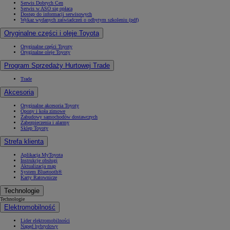
Serwis Dobrych Cen
Serwis w ASO się opłaca
Dostęp do informacji serwisowych
Wykaz wydanych zaświadczeń o odbytym szkoleniu (pdf)
Oryginalne części i oleje Toyota
Oryginalne części Toyoty
Oryginalne oleje Toyoty
Program Sprzedaży Hurtowej Trade
Trade
Akcesoria
Oryginalne akcesoria Toyoty
Opony i koła zimowe
Zabudowy samochodów dostawczych
Zabezpieczenia i alarmy
Sklep Toyoty
Strefa klienta
Aplikacja MyToyota
Instrukcje obsługi
Aktualizacja map
System Bluetooth®
Karty Ratownicze
Technologie
Technologie
Elektromobilność
Lider elektromobilności
Napęd hybrydowy