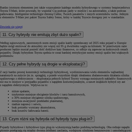
Bardzo istotnym elementem jest także wyposażenie każdego modelu hybrydowego w systemy bezpieczeństwa
Toyota T-Mate, które powstały, by wspierać Cię podczas jazdy w mieście i na autostradzie, a także podczas
parkowania. Inteligentne technologie chronią Ciebie, Twoich pasażerów i innych uczestników ruchu. Jednym
z elementów T-Mate jest pakiet Toyota Safety Sense, który w każdej Toyocie dostępny jest w standardzie.
Dowiedz się więcej
11. Czy hybrydy nie emitują zbyt dużo spalin?
Według najnowszych, zaostrzonych norm emisji spalin każdy sprzedawany od 2025 roku pojazd w Europie
będzie mógł emitować do atmosfery nie więcej niż 95 g dwutlenku węgla na kilometr. W przeciwnym razie
producent będzie musiał ponieść dość dotkliwe kary finansowe, co odbije się zapewne na końcowych cenach
pojazdów. Dzięki hybrydom Toyota spełnia te coraz bardziej restrykcyjne normy emisji spalin bez większych
problemów.
12. Czy pełne hybrydy są drogie w eksploatacji?
Z racji bardzo prostej konstrukcji technologii hybrydowej, wyeliminowania wielu elementów najbardziej
narażonych na zużycie (m.in. sprzęgła), a przede wszystkim dzięki idealnemu zbalansowaniu działania silnika
spalinowego z elektrycznym – eksploatacja pełnych hybryd Toyoty wymaga mniejszych nakładów finansowych
niż ma to miejsce w przypadku pojazdów z napędem konwencjonalnym, a nawet miękkich hybryd czy aut
z napędem elektrycznym. Wpływa na to:
niższe spalanie,
trzykrotnie mniejsze obciążenie klocków i tarcz hamulcowych,
o 30% mniejsze obciążenie silnika spalinowego,
mniejsza awaryjność przekładni planetarnej,
rzadsze naprawy i serwis,
brak potrzeby wymiany akumulatora,
brak kosztów ładowania baterii.
13. Czym różni się hybryda od hybrydy typu plug-in?
Pojazdy hybrydowe i hybrydowe typu plug-in wykorzystują bardzo podobną technologię. Oba rodzaje napędu
płynnie przełączają się między dwoma źródłami zasilania, wydajnym silnikiem benzynowym i samoładującym