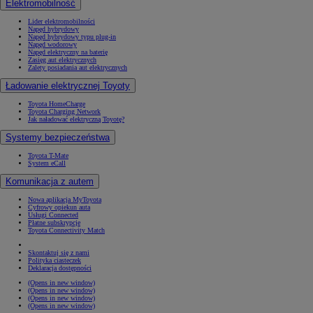
Elektromobilność
Lider elektromobilności
Napęd hybrydowy
Napęd hybrydowy typu plug-in
Napęd wodorowy
Napęd elektryczny na baterię
Zasięg aut elektrycznych
Zalety posiadania aut elektrycznych
Ładowanie elektrycznej Toyoty
Toyota HomeCharge
Toyota Charging Network
Jak naładować elektryczną Toyotę?
Systemy bezpieczeństwa
Toyota T-Mate
System eCall
Komunikacja z autem
Nowa aplikacja MyToyota
Cyfrowy opiekun auta
Usługi Connected
Płatne subskrypcje
Toyota Connectivity Match
Skontaktuj się z nami
Polityka ciasteczek
Deklaracja dostępności
(Opens in new window)
(Opens in new window)
(Opens in new window)
(Opens in new window)