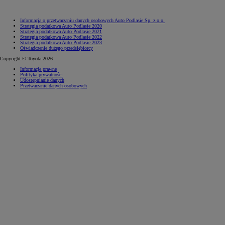
Informacja o przetwarzaniu danych osobowych Auto Podlasie Sp. z o.o.
Strategia podatkowa Auto Podlasie 2020
Strategia podatkowa Auto Podlasie 2021
Strategia podatkowa Auto Podlasie 2022
Strategia podatkowa Auto Podlasie 2023
Oświadczenie dużego przedsiębiorcy
Copyright © Toyota 2026
Informacje prawne
Polityka prywatności
Udostępnianie danych
Przetwarzanie danych osobowych