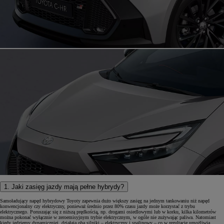
1. Jaki zasięg jazdy mają pełne hybrydy?
Samoładujący napęd hybrydowy Toyoty zapewnia dużo większy zasięg na jednym tankowaniu niż napęd
konwencjonalny czy elektryczny, ponieważ średnio przez 80% czasu jazdy może korzystać z trybu
elektrycznego. Poruszając się z niższą prędkością, np. drogami osiedlowymi lub w korku, kilka kilometrów
można pokonać wyłącznie w zeroemisyjnym trybie elektrycznym, w ogóle nie zużywając paliwa. Natomiast
kiedy jedziemy dynamiczniej, działają oba silniki – elektryczny i spalinowy – co w rezultacie umożliwia