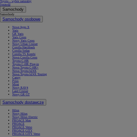
Toyota – wybór naturalny
Sprawdź
Samochody
Samochody
Samochody osobowe
Nowe Aygo X
Yaris
GR Yaris
Yaris Cross
Nowy Yaris Cross
Nowy Urban Cruiser
Corolla Hatchback
Corolla Sedan
Corolla TS Kombi
Nowa Corolla Cross
Toyota C-HR
Toyota C-HR Plug-in
Nowa Toyota C-HR+
Nowa Toyota bZ4X
Nowa Toyota bZ4X Touring
Camry
Prius
Mirai
Nowy RAV4
Land Cruiser
Nowy GR GT
Samochody dostawcze
Hilux
Nowy Hilux
Nowy Hilux Electric
PROACE Max
PROACE
PROACE Verso
PROACE CITY
PROACE CITY Verso