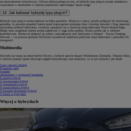
się akumulatorem hybrydowym. Główna różnica polega na tym, że hybrydy typu plug-in zostały dodatkowo
wyposażone w akumulator o większej pojemności zapewniający lepsze osiągi.
14. Jak ładować hybrydę typu plug-in?
Hybrydy typu plug-in można ładować na kilka sposobów. Można je w łatwy sposób podłączyć do domowego
gniazdka, co pozwala uzupełnić baterie przed rozpoczęciem kolejnego dnia i kosztuje niewiele. Chcąc zapewnić
optymalną szybkość ładowania, wystarczy zaopatrzyć się w domową stację ładowania Toyota HomeCharge.
Dzięki temu urządzeniu baterię można naładować w ciągu kilku godzin, równie szybko jak w telefonie
komórkowym. Można też dołączyć do jednej z największych sieci ładowania w Europie – Toyota Charging
Network – i za pomocą aplikacji MyToyota wyszukiwać najbliższe publiczne stacje ładowania i sprawdzać ich
dostępność.
Multimedia
Dowiedz się więcej na temat hybryd Toyoty, o których opowie ekspert Włodzimierz Zientarski. Obejrzyj filmy,
w których poznasz opinie dotyczące napędu hybrydowego oraz zobaczysz, co to jest hybryda i jak działa.
Cena i łatwość obsługi
Dynamika jazdy
Spalanie
Akumulatory i pojemność bagażnika
O zasięgu hybryd
O serwisowaniu hybryd
O popularności hybryd
O niezawodności hybryd
O kosztach eksploatacji hybryd
O baterii w hybrydach
Więcej o hybrydach