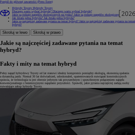
Przejdź do głównej zawartości
(Press Enter)
Hybrydy Toyoty
Hybrydy Toyoty
Dlaczego warto wybrać hybrydę?
Dlaczego warto wybrać hybrydę?
Jakie są rodzaje napędów ekologicznych na rynku?
Jakie są rodzaje napędów ekologicznych na rynku?
Jak działa pełna hybryda?
Jak działa pełna hybryda?
Jakie są najczęściej zadawane pytania na temat hybryd?
Jakie są najczęściej zadawane pytania na temat
hybryd?
Skroluj w lewo
Skroluj w prawo
Jakie są najczęściej zadawane pytania na temat
hybryd?
Fakty i mity na temat hybryd
Pełny napęd hybrydowy Toyoty od lat stanowi idealny kompromis pomiędzy ekologią, ekonomią spalania
a dynamiką jazdy. Niemal 30 lat doświadczeń, udoskonaleń, opatentowanych rozwiązań konstrukcyjnych
sprawia, że technologia ta jest obecnie jedynym tak powszechnym i sprawdzonym połączeniem napędu
konwencjonalnego z bezemisyjnymi napędami przyszłości. Sprawdź, jakie pytania najczęściej zadają osoby
rozważające zakup hybrydy Toyoty.