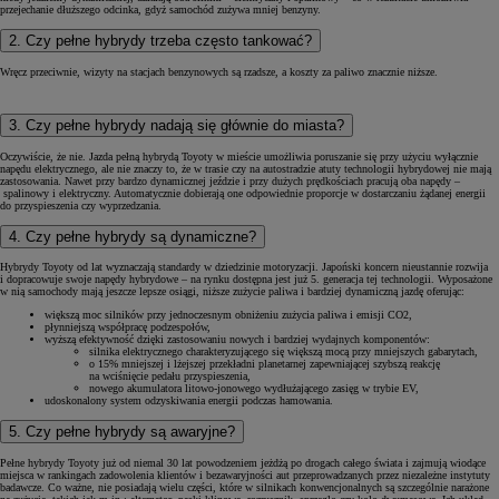
przejechanie dłuższego odcinka, gdyż samochód zużywa mniej benzyny.
2. Czy pełne hybrydy trzeba często tankować?
Wręcz przeciwnie, wizyty na stacjach benzynowych są rzadsze, a koszty za paliwo znacznie niższe.
3. Czy pełne hybrydy nadają się głównie do miasta?
Oczywiście, że nie. Jazda pełną hybrydą Toyoty w mieście umożliwia poruszanie się przy użyciu wyłącznie
napędu elektrycznego, ale nie znaczy to, że w trasie czy na autostradzie atuty technologii hybrydowej nie mają
zastosowania. Nawet przy bardzo dynamicznej jeździe i przy dużych prędkościach pracują oba napędy –
spalinowy i elektryczny. Automatycznie dobierają one odpowiednie proporcje w dostarczaniu żądanej energii
do przyspieszenia czy wyprzedzania.
4. Czy pełne hybrydy są dynamiczne?
Hybrydy Toyoty od lat wyznaczają standardy w dziedzinie motoryzacji. Japoński koncern nieustannie rozwija
i dopracowuje swoje napędy hybrydowe – na rynku dostępna jest już 5. generacja tej technologii. Wyposażone
w nią samochody mają jeszcze lepsze osiągi, niższe zużycie paliwa i bardziej dynamiczną jazdę oferując:
większą moc silników przy jednoczesnym obniżeniu zużycia paliwa i emisji CO2,
płynniejszą współpracę podzespołów,
wyższą efektywność dzięki zastosowaniu nowych i bardziej wydajnych komponentów:
silnika elektrycznego charakteryzującego się większą mocą przy mniejszych gabarytach,
o 15% mniejszej i lżejszej przekładni planetarnej zapewniającej szybszą reakcję
na wciśnięcie pedału przyspieszenia,
nowego akumulatora litowo-jonowego wydłużającego zasięg w trybie EV,
udoskonalony system odzyskiwania energii podczas hamowania.
5. Czy pełne hybrydy są awaryjne?
Pełne hybrydy Toyoty już od niemal 30 lat powodzeniem jeżdżą po drogach całego świata i zajmują wiodące
miejsca w rankingach zadowolenia klientów i bezawaryjności aut przeprowadzanych przez niezależne instytuty
badawcze. Co ważne, nie posiadają wielu części, które w silnikach konwencjonalnych są szczególnie narażone