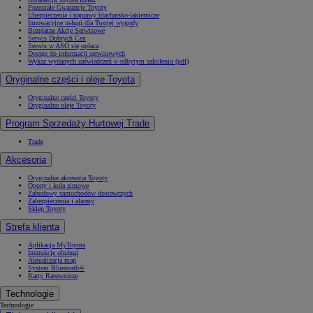
Pozostałe Gwarancje Toyoty
Ubezpieczenia i naprawy blacharsko-lakiernicze
Innowacyjne usługi dla Twojej wygody
Bezpłatne Akcje Serwisowe
Serwis Dobrych Cen
Serwis w ASO się opłaca
Dostęp do informacji serwisowych
Wykaz wydanych zaświadczeń o odbytym szkoleniu (pdf)
Oryginalne części i oleje Toyota
Oryginalne części Toyoty
Oryginalne oleje Toyoty
Program Sprzedaży Hurtowej Trade
Trade
Akcesoria
Oryginalne akcesoria Toyoty
Opony i koła zimowe
Zabudowy samochodów dostawczych
Zabezpieczenia i alarmy
Sklep Toyoty
Strefa klienta
Aplikacja MyToyota
Instrukcje obsługi
Aktualizacja map
System Bluetooth®
Karty Ratownicze
Technologie
Technologie