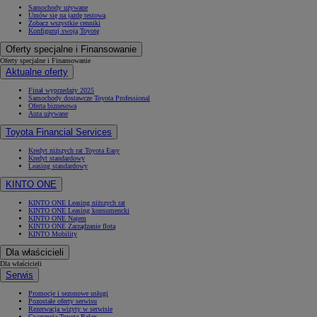
Samochody używane
Umów się na jazdę testową
Zobacz wszystkie cenniki
Konfiguruj swoją Toyotę
Oferty specjalne i Finansowanie
Oferty specjalne i Finansowanie
Aktualne oferty
Finał wyprzedaży 2025
Samochody dostawcze Toyota Professional
Oferta biznesowa
Auta używane
Toyota Financial Services
Kredyt niższych rat Toyota Easy
Kredyt standardowy
Leasing standardowy
KINTO ONE
KINTO ONE Leasing niższych rat
KINTO ONE Leasing konsumencki
KINTO ONE Najem
KINTO ONE Zarządzanie flotą
KINTO Mobility
Dla właścicieli
Dla właścicieli
Serwis
Promocje i sezonowe usługi
Pozostałe oferty serwisu
Rezerwacja wizyty w serwisie
Gwarancja Toyota Relax