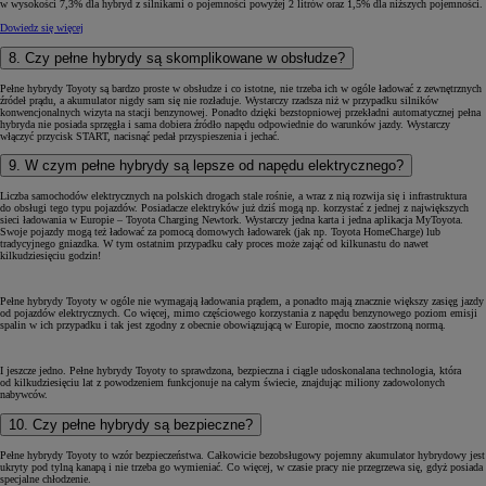
w wysokości 7,3% dla hybryd z silnikami o pojemności powyżej 2 litrów oraz 1,5% dla niższych pojemności.
Dowiedz się więcej
8. Czy pełne hybrydy są skomplikowane w obsłudze?
Pełne hybrydy Toyoty są bardzo proste w obsłudze i co istotne, nie trzeba ich w ogóle ładować z zewnętrznych
źródeł prądu, a akumulator nigdy sam się nie rozładuje. Wystarczy rzadsza niż w przypadku silników
konwencjonalnych wizyta na stacji benzynowej. Ponadto dzięki bezstopniowej przekładni automatycznej pełna
hybryda nie posiada sprzęgła i sama dobiera źródło napędu odpowiednie do warunków jazdy. Wystarczy
włączyć przycisk START, nacisnąć pedał przyspieszenia i jechać.
9. W czym pełne hybrydy są lepsze od napędu elektrycznego?
Liczba samochodów elektrycznych na polskich drogach stale rośnie, a wraz z nią rozwija się i infrastruktura
do obsługi tego typu pojazdów. Posiadacze elektryków już dziś mogą np. korzystać z jednej z największych
sieci ładowania w Europie – Toyota Charging Newtork. Wystarczy jedna karta i jedna aplikacja MyToyota.
Swoje pojazdy mogą też ładować za pomocą domowych ładowarek (jak np. Toyota HomeCharge) lub
tradycyjnego gniazdka. W tym ostatnim przypadku cały proces może zająć od kilkunastu do nawet
kilkudziesięciu godzin!
Pełne hybrydy Toyoty w ogóle nie wymagają ładowania prądem, a ponadto mają znacznie większy zasięg jazdy
od pojazdów elektrycznych. Co więcej, mimo częściowego korzystania z napędu benzynowego poziom emisji
spalin w ich przypadku i tak jest zgodny z obecnie obowiązującą w Europie, mocno zaostrzoną normą.
I jeszcze jedno. Pełne hybrydy Toyoty to sprawdzona, bezpieczna i ciągle udoskonalana technologia, która
od kilkudziesięciu lat z powodzeniem funkcjonuje na całym świecie, znajdując miliony zadowolonych
nabywców.
10. Czy pełne hybrydy są bezpieczne?
Pełne hybrydy Toyoty to wzór bezpieczeństwa. Całkowicie bezobsługowy pojemny akumulator hybrydowy jest
ukryty pod tylną kanapą i nie trzeba go wymieniać. Co więcej, w czasie pracy nie przegrzewa się, gdyż posiada
specjalne chłodzenie.