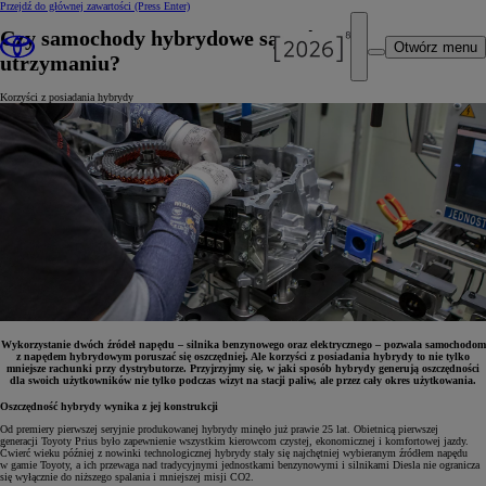
Przejdź do głównej zawartości
(Press Enter)
Czy samochody hybrydowe są tańsze w
Otwórz menu
utrzymaniu?
Korzyści z posiadania hybrydy
Wykorzystanie dwóch źródeł napędu – silnika benzynowego oraz elektrycznego – pozwala samochodom
z napędem hybrydowym poruszać się oszczędniej. Ale korzyści z posiadania hybrydy to nie tylko
mniejsze rachunki przy dystrybutorze. Przyjrzyjmy się, w jaki sposób hybrydy generują oszczędności
dla swoich użytkowników nie tylko podczas wizyt na stacji paliw, ale przez cały okres użytkowania.
Oszczędność hybrydy wynika z jej konstrukcji
Od premiery pierwszej seryjnie produkowanej hybrydy minęło już prawie 25 lat. Obietnicą pierwszej
generacji Toyoty Prius było zapewnienie wszystkim kierowcom czystej, ekonomicznej i komfortowej jazdy.
Ćwierć wieku później z nowinki technologicznej hybrydy stały się najchętniej wybieranym źródłem napędu
w gamie Toyoty, a ich przewaga nad tradycyjnymi jednostkami benzynowymi i silnikami Diesla nie ogranicza
się wyłącznie do niższego spalania i mniejszej misji CO2.