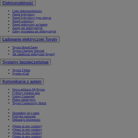
Elektromobilność
Lider elektromobilności
Napęd hybrydowy
Napęd hybrydowy typu plug-in
Napęd wodorowy
Napęd elektryczny na baterię
Zasięg aut elektrycznych
Zalety posiadania aut elektrycznych
Ładowanie elektrycznej Toyoty
Toyota HomeCharge
Toyota Charging Network
Jak naładować elektryczną Toyotę?
Systemy bezpieczeństwa
Toyota T-Mate
System eCall
Komunikacja z autem
Nowa aplikacja MyToyota
Cyfrowy opiekun auta
Usługi Connected
Płatne subskrypcje
Toyota Connectivity Match
Skontaktuj się z nami
Polityka ciasteczek
Deklaracja dostępności
(Opens in new window)
(Opens in new window)
(Opens in new window)
(Opens in new window)