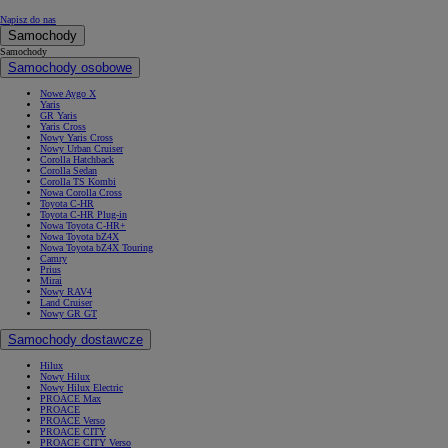
Napisz do nas
Samochody
Samochody
Samochody osobowe
Nowe Aygo X
Yaris
GR Yaris
Yaris Cross
Nowy Yaris Cross
Nowy Urban Cruiser
Corolla Hatchback
Corolla Sedan
Corolla TS Kombi
Nowa Corolla Cross
Toyota C-HR
Toyota C-HR Plug-in
Nowa Toyota C-HR+
Nowa Toyota bZ4X
Nowa Toyota bZ4X Touring
Camry
Prius
Mirai
Nowy RAV4
Land Cruiser
Nowy GR GT
Samochody dostawcze
Hilux
Nowy Hilux
Nowy Hilux Electric
PROACE Max
PROACE
PROACE Verso
PROACE CITY
PROACE CITY Verso