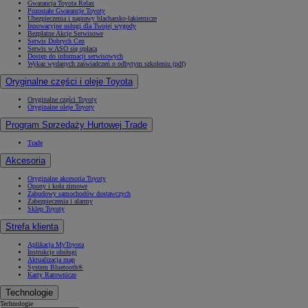
Gwarancja Toyota Relax
Pozostałe Gwarancje Toyoty
Ubezpieczenia i naprawy blacharsko-lakiernicze
Innowacyjne usługi dla Twojej wygody
Bezpłatne Akcje Serwisowe
Serwis Dobrych Cen
Serwis w ASO się opłaca
Dostęp do informacji serwisowych
Wykaz wydanych zaświadczeń o odbytym szkoleniu (pdf)
Oryginalne części i oleje Toyota
Oryginalne części Toyoty
Oryginalne oleje Toyoty
Program Sprzedaży Hurtowej Trade
Trade
Akcesoria
Oryginalne akcesoria Toyoty
Opony i koła zimowe
Zabudowy samochodów dostawczych
Zabezpieczenia i alarmy
Sklep Toyoty
Strefa klienta
Aplikacja MyToyota
Instrukcje obsługi
Aktualizacja map
System Bluetooth®
Karty Ratownicze
Technologie
Technologie