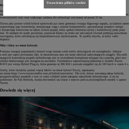
Ustawienia plików cookie
Hybrydy posiadają wyższą wartość odsprzedaży
Hybryda Toyoty generuje oszczędności przez cały okres użytkowania, aż do ostatniego dnia, gdy przychodzi
moment rozstania się z autem. Niska utrata wartości samochodów hybrydowych marki wynika ze wspomnianej
bezawaryjności oraz coraz większego zaufania dla technologii rozwijanej od ponad 25 lat.
Toyota jako pionier wśród hybryd opracowała już cztery generacje swojego flagowego napędu, za każdym razem
usprawniając jego konstrukcję, zmniejszając wagę i rozmiar komponentów, optymalizując przepływ energii
i dostarczając kierowcom na całym świecie pojazd, który spełnia obietnicę czystej i komfortowej jazdy przez
lata. To zaufanie do marki procentuje, ponieważ klienci na rynku aut używanych również preferują sprawdzone
rozwiązania, które odwdzięczą się bezproblemowym użytkowaniem. To spokój umysłu, za który warto
dopłacić.
Mity i fakty na temat hybrydy
Pomimo rosnącej popularności hybryd wciąż istnieje wiele mitów dotyczących ich oszczędności. Jednym
z nich jest często powtarzany fakt, że ekonomiczne auto nie może oferować zadowalających osiągów. Dla osób
znających konstrukcję pojazdu hybrydowego jest to stwierdzenie kompletnie mijające się z prawdą, gdyż moc
silnika elektrycznego jest dostępna na zawołanie. Przykładowo najmocniejszą jednostką w modelu Toyota
RAV4 jest wersja Hybrid Plug-in, która generuje aż 306 KM i pozwala rozpędzić się do 100 km/h w czasie 6 s.
Osoby, które chciałyby poznać więcej faktów na temat hybryd Toyoty, zapraszamy
na stronę https://www.toyota-siedlce.com.pl/hybrid-innovation/. Dla tych, którzy rozważają zakup hybrydy,
przygotowaliśmy poradnik o tym co warto wiedzieć przed zakupem samochodu hybrydowego. A na tej
podstronie: Ile Pali Hybryda, można dowiedzieć się więcej o zużyciu paliwa poszczególnych modeli w gamie
Toyoty.
Dowiedz się więcej