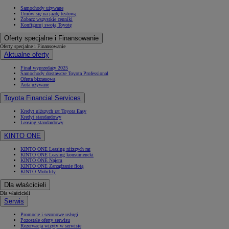
Samochody używane
Umów się na jazdę testową
Zobacz wszystkie cenniki
Konfiguruj swoją Toyotę
Oferty specjalne i Finansowanie
Oferty specjalne i Finansowanie
Aktualne oferty
Finał wyprzedaży 2025
Samochody dostawcze Toyota Professional
Oferta biznesowa
Auta używane
Toyota Financial Services
Kredyt niższych rat Toyota Easy
Kredyt standardowy
Leasing standardowy
KINTO ONE
KINTO ONE Leasing niższych rat
KINTO ONE Leasing konsumencki
KINTO ONE Najem
KINTO ONE Zarządzanie flotą
KINTO Mobility
Dla właścicieli
Dla właścicieli
Serwis
Promocje i sezonowe usługi
Pozostałe oferty serwisu
Rezerwacja wizyty w serwisie