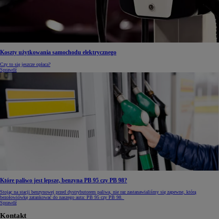
Koszty użytkowania samochodu elektrycznego
Czy to się jeszcze opłaca?
Sprawdź
Które paliwo jest lepsze, benzyna PB 95 czy PB 98?
Stojąc na stacji benzynowej przed dystrybutorem paliwa, nie raz zastanawialiśmy się zapewne, którą
bezołowiówkę zatankować do naszego auta: PB 95 czy PB 98.
Sprawdź
Kontakt