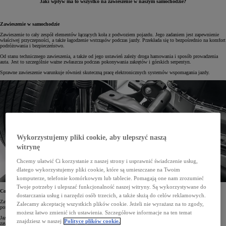
Jaki wpływ ma to wszystko na zawieszenie w naszym samochodzie?
Zawieszenie w samochodzie
Zawieszenie to cały zespół elementów łączących koła z podwoziem pojazdu. Jego zadaniem jest zapewnienie
właściwej przyczepności, a także łagodzenie wstrząsów podczas jazdy. Przekłada się to bezpośrednio na komfort
podróżowania i bezpieczeństwo.
Od stanu technicznego zawieszenia, a także od jego ustawień zależy droga hamowania i sposób prowadzenia
auta. Jest to szczególnie ważne zwłaszcza podczas pokonywania zakrętów i górskich serpentyn.
Sprawne zawieszenie warunkuje również skuteczną pracę elektronicznych systemów wspomagania jazdy.
Wykorzystujemy pliki cookie, aby ulepszyć naszą
witrynę
Chcemy ułatwić Ci korzystanie z naszej strony i usprawnić świadczenie usług,
dlatego wykorzystujemy pliki cookie, które są umieszczane na Twoim
komputerze, telefonie komórkowym lub tablecie. Pomagają one nam zrozumieć
Twoje potrzeby i ulepszać funkcjonalność naszej witryny. Są wykorzystywane do
Co powoduje zużycie zawieszenia?
dostarczania usług i narzędzi osób trzecich, a także służą do celów reklamowych.
Zawieszenie – jak każdy element w naszym aucie – ulega zużyciu. Im gorszy jest stan dróg, po których się
Zalecamy akceptację wszystkich plików cookie. Jeżeli nie wyrażasz na to zgody,
poruszamy, tym szybciej proces ten postępuje.
możesz łatwo zmienić ich ustawienia. Szczegółowe informacje na ten temat
Jazda po ulicach pełnych dziur i nierówności powoduje drgania, które wpływają na poszczególne elementy
znajdziesz w naszej
Polityce plików cookie.
zawieszenia. Najpierw pojawiają się między nimi niewielkie luzy, które z czasem mogą się stać przyczyną