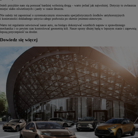
Jeżeli przyjdzie nam się poruszać bardziej wyboistą drogą – warto jechać jak najwolniej. Dotyczy to zwłaszcza
miejsc słabo oświetlonych i jazdy w czasie deszczu.
Nie należy też zapominać o systematycznym stosowaniu specjalistycznych środków antykorozyjnych
i konieczności dokładnego umycia całego podwozia po okresie jesienno-zimowym.
Warto też regularnie serwisować nasze auto, na bieżąco dokonywać wszelkich napraw u sprawdzonego
mechanika i co pewien czas kontrolować geometrię kół. Nasze opony dłużej będą w lepszym stanie i zapewnią
lepszą przyczepność na drodze.
Dowiedz się więcej