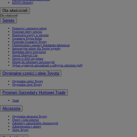
KINTO Mobility
Dla właścicieli
Dla właścicieli
Serwis
Promocje i sezonowe usługi
Pozostałe oferty serwisu
Rezerwacja wizyty w serwisie
Gwarancja Toyota Relax
Pozostałe Gwarancje Toyoty
Ubezpieczenia i naprawy blacharsko-lakiernicze
Innowacyjne usługi dla Twojej wygody
Bezpłatne Akcje Serwisowe
Serwis Dobrych Cen
Serwis w ASO się opłaca
Dostęp do informacji serwisowych
Wykaz wydanych zaświadczeń o odbytym szkoleniu (pdf)
Oryginalne części i oleje Toyota
Oryginalne części Toyoty
Oryginalne oleje Toyoty
Program Sprzedaży Hurtowej Trade
Trade
Akcesoria
Oryginalne akcesoria Toyoty
Opony i koła zimowe
Zabudowy samochodów dostawczych
Zabezpieczenia i alarmy
Sklep Toyoty