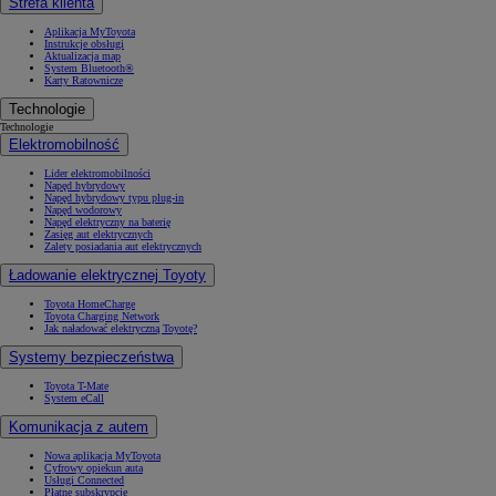
Strefa klienta
Aplikacja MyToyota
Instrukcje obsługi
Aktualizacja map
System Bluetooth®
Karty Ratownicze
Technologie
Technologie
Elektromobilność
Lider elektromobilności
Napęd hybrydowy
Napęd hybrydowy typu plug-in
Napęd wodorowy
Napęd elektryczny na baterię
Zasięg aut elektrycznych
Zalety posiadania aut elektrycznych
Ładowanie elektrycznej Toyoty
Toyota HomeCharge
Toyota Charging Network
Jak naładować elektryczną Toyotę?
Systemy bezpieczeństwa
Toyota T-Mate
System eCall
Komunikacja z autem
Nowa aplikacja MyToyota
Cyfrowy opiekun auta
Usługi Connected
Płatne subskrypcje