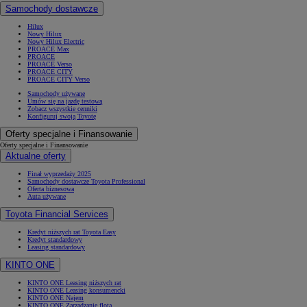
Samochody dostawcze
Hilux
Nowy Hilux
Nowy Hilux Electric
PROACE Max
PROACE
PROACE Verso
PROACE CITY
PROACE CITY Verso
Samochody używane
Umów się na jazdę testową
Zobacz wszystkie cenniki
Konfiguruj swoją Toyotę
Oferty specjalne i Finansowanie
Oferty specjalne i Finansowanie
Aktualne oferty
Finał wyprzedaży 2025
Samochody dostawcze Toyota Professional
Oferta biznesowa
Auta używane
Toyota Financial Services
Kredyt niższych rat Toyota Easy
Kredyt standardowy
Leasing standardowy
KINTO ONE
KINTO ONE Leasing niższych rat
KINTO ONE Leasing konsumencki
KINTO ONE Najem
KINTO ONE Zarządzanie flotą