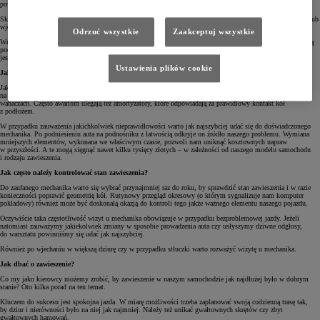
poważniejszej awarii.
Skrajnym przypadkiem jest nagłe mechaniczne uszkodzenie zawieszenia na skutek najechania na przeszkodę lub
wjechania w dziurę.
Odrzuć wszystkie
Zaakceptuj wszystkie
Wrogiem naszego zawieszenia jest też korozja. Sprzyjają temu zwłaszcza zanieczyszczenia, które się gromadzą
pod podwoziem samochodu. Również środki chemiczne, stosowane na drogach publicznych w okresie
jesienno-zimowym, nie pozostają bez wpływu na zawieszenie.
Ustawienia plików cookie
Jakie części zawieszenia psują się jako pierwsze?
Jako pierwsze psują się najczęściej gumowe i ruchome części zawieszenia, które są najbardziej narażone
na drgania. Mowa tu o sworzniach, łącznikach stabilizatora, końcówkach drążków kierowniczych czy
wahaczach. Często awariom ulegają też amortyzatory, które odpowiadają za prawidłowy kontakt kół
z podłożem.
W przypadku zauważenia jakichkolwiek nieprawidłowości warto jak najszybciej udać się do doświadczonego
mechanika. Po podniesieniu auta na podnośniku z łatwością odkryje on źródło naszego problemu. Wymiana
mniejszych elementów, wykonana we właściwym czasie, pozwoli nam uniknąć kosztownych napraw
w przyszłości. A te mogą sięgnąć nawet kilku tysięcy złotych – w zależności od naszego modelu samochodu
i rodzaju zawieszenia.
Jak często należy kontrolować stan zawieszenia?
Do zaufanego mechanika warto się wybrać przynajmniej raz do roku, by sprawdzić stan zawieszenia i w razie
konieczności poprawić geometrię kół. Rutynowy przegląd okresowy (o którym sygnalizuje nam komputer
pokładowy) również może być doskonałą okazją do kontroli tego jakże ważnego elementu naszego pojazdu.
Oczywiście taka częstotliwość wizyt u mechanika obowiązuje w przypadku bezproblemowej jazdy. Jeżeli
natomiast zauważymy jakiekolwiek zmiany w sposobie prowadzenia auta czy usłyszymy dziwne odgłosy,
do warsztatu powinniśmy się udać jak najszybciej.
Również po wjechaniu w większą dziurę czy w przypadku stłuczki warto rozważyć wizytę u mechanika.
Jak dbać o zawieszenie?
Co my jako kierowcy możemy zrobić, by zawieszenie w naszym samochodzie jak najdłużej było w dobrym
stanie? Oto kilka porad na ten temat.
Kluczem do sukcesu jest spokojna jazda. W miarę możliwości trzeba zaplanować swoją codzienną trasę tak,
by dziur i nierówności było na niej jak najmniej. Należy też unikać gwałtownych skrętów czy zbyt
gwałtownych hamowań.