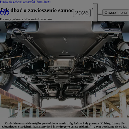
Przejdź do głównej zawartości
(Press Enter)
Jak dbać o zawieszenie samochodu?
Otwórz menu
Elementy podwozia, które warto kontrolować
Każdy kierowca wiele mógłby powiedzieć o stanie dróg, którymi się porusza. Koleiny, dziury, źle
zabezpieczone studzienki kanalizacyjne i inne drogowe „niespodzianki” – z tym borykamy się od lat.