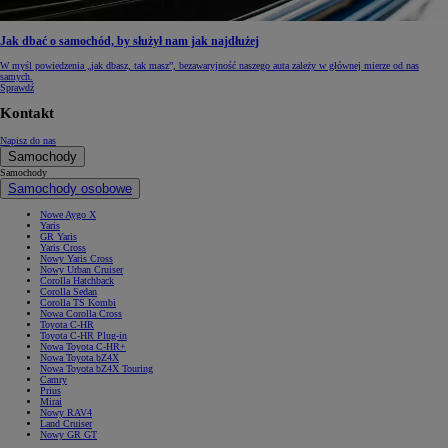
Jak dbać o samochód, by służył nam jak najdłużej
W myśl powiedzenia „jak dbasz, tak masz”, bezawaryjność naszego auta zależy w głównej mierze od nas
samych.
Sprawdź
Kontakt
Napisz do nas
Samochody
Samochody
Samochody osobowe
Nowe Aygo X
Yaris
GR Yaris
Yaris Cross
Nowy Yaris Cross
Nowy Urban Cruiser
Corolla Hatchback
Corolla Sedan
Corolla TS Kombi
Nowa Corolla Cross
Toyota C-HR
Toyota C-HR Plug-in
Nowa Toyota C-HR+
Nowa Toyota bZ4X
Nowa Toyota bZ4X Touring
Camry
Prius
Mirai
Nowy RAV4
Land Cruiser
Nowy GR GT