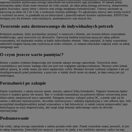
zapewnia komfort użytkowania nowego samochodu bez konieczności jego posiadania. W ramach jednej
miesięcznej opłaty klient może otrzymać nie tylko pojazd, ale także pełną obsługę serwisową, ubezpieczenie,
pakiet Assistance, opony letnie i zimowe oraz usługę zarządzania formalnościami. Umowy zawierane są
zazwyczaj na okres od 2 do 4 lat, z ustalonym limitem przebiegu. Po zakończeniu umowy auto można zwrócić
i wymienić na nowe, co przekłada się na elastyczność i przewidywalność kosztów użytkowania. KINTO One
dostępny jest dla klientów indywidualnych, przedsiębiorców oraz dużych flot.
Tworzenie auta dostosowanego do indywidualnych potrzeb
Kolejnym punktem, który powinniśmy poruszyć w rozmowie z dilerem, jest kwestia doboru wyposażenia
dodatkowego, opon zimowych czy akcesoriów. Zazwyczaj bardziej korzystną opcją jest zakup pakietu
wyposażenia, niż dopłacanie osobno za każdy indywidualny element. Warto pamiętać, że lepiej wyposażony
samochód osiągnie lepszą cenę wyjściową na rynku wtórnym, co oznacza odzyskanie większej sumy na zakup
następnego auta.
O czym jeszcze warto pamiętać?
Istotny z punktu widzenia finansowego jest moment zakupu nowego samochodu. Oczywiście okres
wyprzedażowy pod koniec każdego roku jest pod tym względem najodpowiedniejszy. Musimy sobie jednak
zdawać sprawę, że wtedy mamy już nieco ograniczony wybór. Możemy bowiem wybierać wyłącznie z aut już
skonfigurowanych przed producenta, a poza tym w każdej chwili może się okazać, że dana wersja jest już
niedostępna.
Formalności po zakupie
Zanim wyjedziemy z salonu nowym autem, musimy załatwić kilka formalności. Najpierw konieczna będzie
wizyta w urzędzie gminy lub miasta. Tam w wydziale komunikacji na podstawie faktury wystawionej przez
dilera należy zarejestrować nowy samochód. Następnie musimy wykupić polisę OC, a potem udać się do
salonu z tablicami rejestracyjnymi, dowodem rejestracyjnym i naklejką legalizacyjną w celu odbioru auta. Jeśli
na przykład skonfigurowaliśmy pojazd wyposażony w hak holowniczy, to należy jeszcze przeprowadzić jego
homologację na stacji diagnostycznej, aby urząd mógł dokonać adekwatnego wpisu do dowodu
rejestracyjnego.
Podsumowanie
Jak widać, zakup nowego samochodu z salonu posiada wiele zalet. Przede wszystkim mamy pewność, że jest
to zakup bezpieczny. Samochód jest sprawny i gotowy do jazdy, a my mieliśmy ogromny wpływ na jego