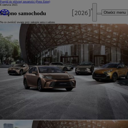
Przejdź do głównej zawartości
(Press Enter)
6 czerwca 2025
Kupno samochodu
Otwórz menu
Na co zwrócić uwagę przy zakupie auta z salonu