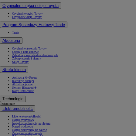
Oryginalne części i oleje Toyota
Oryginalne części Toyoty
Oryginalne oleje Toyoty
Program Sprzedaży Hurtowej Trade
Trade
Akcesoria
Oryginalne akcesoria Toyoty
Opony i koła zimowe
Zabudowy samochodów dostawczych
Zabezpieczenia i alarmy
Sklep Toyoty
Strefa klienta
Aplikacja MyToyota
Instrukcje obsługi
Aktualizacja map
System Bluetooth®
Karty Ratownicze
Technologie
Technologie
Elektromobilność
Lider elektromobilności
Napęd hybrydowy
Napęd hybrydowy typu plug-in
Napęd wodorowy
Napęd elektryczny na baterię
Zasięg aut elektrycznych