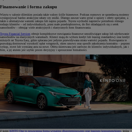
Finansowanie i forma zakupu
Wizyta w salonie dilerskim posiada także walory ściśle biznesowe. Podczas rozmowy ze sprzedawcą możemy
wynegocjować bardzo atrakcyjne rabaty czy zniżki. Dlatego zawsze warto pytać o upusty i oferty specjalne, a
także o alternatywne warunki zakupu lub najmu pojazdu. Toyota wychodzi naprzeciw potrzebom różnego
rodzaju klientów – od indywidualnych, przez małe przedsiębiorstwa, do flot składających się z setek
samochodów – oferując wiele atrakcyjnych i elastycznych form finansowania.
Toyota Financial Services
oferuje kompleksowe rozwiązania finansowe umożliwiające zakup lub użytkowanie
samochodów na elastycznych warunkach. Klienci mają do wyboru kredyt lub leasing standardowy oraz kredyt
niższych rat Toyota Easy, gdzie spłacana jest jedynie przewidywana utrata wartości pojazdu. Rozwiązania te
pozwalają dostosować wysokość opłat wstępnych, okres umowy oraz sposób zakończenia kontraktu – poprzez
wykup, zwrot lub wymianę auta na nowe. Oferta skierowana jest zarówno do klientów indywidualnych, jak i
firm, a jej atutem jest szybki proces decyzyjny i uproszczone formalności.
Z kolei
KINTO One to nowoczesna forma wynajmu długoterminowego oraz leasingu konsumenckiego
, która