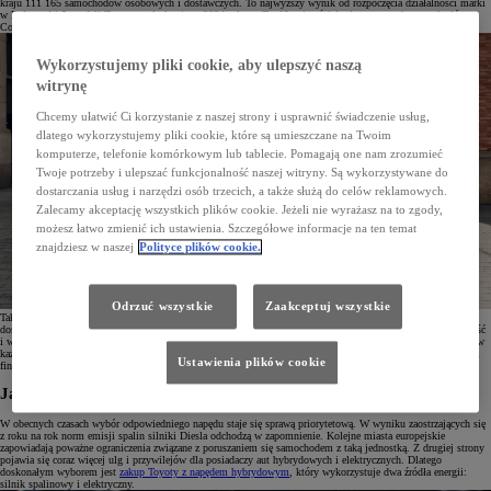
kraju 111 165 samochodów osobowych i dostawczych. To najwyższy wynik od rozpoczęcia działalności marki
w Polsce. Aż 5 modeli Toyoty znalazło się w 2024 roku w Top10 najczęściej rejestrowanych samochodów, z
Corollą na czele.
Wykorzystujemy pliki cookie, aby ulepszyć naszą
witrynę
Chcemy ułatwić Ci korzystanie z naszej strony i usprawnić świadczenie usług,
dlatego wykorzystujemy pliki cookie, które są umieszczane na Twoim
komputerze, telefonie komórkowym lub tablecie. Pomagają one nam zrozumieć
Twoje potrzeby i ulepszać funkcjonalność naszej witryny. Są wykorzystywane do
dostarczania usług i narzędzi osób trzecich, a także służą do celów reklamowych.
Zalecamy akceptację wszystkich plików cookie. Jeżeli nie wyrażasz na to zgody,
możesz łatwo zmienić ich ustawienia. Szczegółowe informacje na ten temat
znajdziesz w naszej
Polityce plików cookie.
Odrzuć wszystkie
Zaakceptuj wszystkie
Tak mocna pozycja marki to efekt wielu czynników, wśród których można na pewno wyróżnić popularność
doskonałego napędu hybrydowego (aż 82% klientów wybiera podwójne źródło napędu), wysoką niezawodność
i wartość rezydualną,
zaawansowane systemy bezpieczeństwa Toyota T-Mate,
w tym dostępny w standardzie w
każdym modelu pakiet Toyota Safety Sense, wsparcie najlepszego serwisu w Polsce czy kompleksowe usługi
Ustawienia plików cookie
finansowe dopasowane do potrzeb.
Jaki napęd będzie dla mnie najlepszy?
W obecnych czasach wybór odpowiedniego napędu staje się sprawą priorytetową. W wyniku zaostrzających się
z roku na rok norm emisji spalin silniki Diesla odchodzą w zapomnienie. Kolejne miasta europejskie
zapowiadają poważne ograniczenia związane z poruszaniem się samochodem z taką jednostką. Z drugiej strony
pojawia się coraz więcej ulg i przywilejów dla posiadaczy aut hybrydowych i elektrycznych. Dlatego
doskonałym wyborem jest
zakup Toyoty z napędem hybrydowym
, który wykorzystuje dwa źródła energii:
silnik spalinowy i elektryczny.