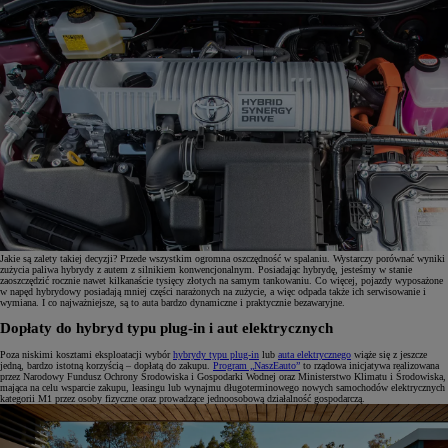
Jakie są zalety takiej decyzji? Przede wszystkim ogromna oszczędność w spalaniu. Wystarczy porównać wyniki
zużycia paliwa hybrydy z autem z silnikiem konwencjonalnym. Posiadając hybrydę, jesteśmy w stanie
zaoszczędzić rocznie nawet kilkanaście tysięcy złotych na samym tankowaniu. Co więcej, pojazdy wyposażone
w napęd hybrydowy posiadają mniej części narażonych na zużycie, a więc odpada także ich serwisowanie i
wymiana. I co najważniejsze, są to auta bardzo dynamiczne i praktycznie bezawaryjne.
Dopłaty do hybryd typu plug-in i aut elektrycznych
Poza niskimi kosztami eksploatacji wybór
hybrydy typu plug-in
lub
auta elektrycznego
wiąże się z jeszcze
jedną, bardzo istotną korzyścią – dopłatą do zakupu.
Program „NaszEauto”
to rządowa inicjatywa realizowana
przez Narodowy Fundusz Ochrony Środowiska i Gospodarki Wodnej oraz Ministerstwo Klimatu i Środowiska,
mająca na celu wsparcie zakupu, leasingu lub wynajmu długoterminowego nowych samochodów elektrycznych
kategorii M1 przez osoby fizyczne oraz prowadzące jednoosobową działalność gospodarczą.