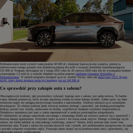
Dofinansowanie może wynieść maksymalnie 40 000 zł i obejmuje bazową kwotę wsparcia, premię za
zezłomowanie starego pojazdu oraz dodatkową premię dla osób o rocznym dochodzie nieprzekraczającym
135 000 zł. Program obowiązuje od 3 lutego 2025 roku do 30 czerwca 2026 roku lub do wyczerpania budżetu
wynoszącego 1,6 mld zł, a wnioski składane są online poprzez
platformę Generator Wniosków o
Dofinansowanie
. W ramach programu dostępne są m.in. modele Toyoty, takie jak
elektryczny SUV Toyota
bZ4X, który dzięki dopłacie może być dostępny już od 149 900 zł
.
Co sprawdzić przy zakupie auta z salonu?
Obowiązkowym krokiem, jaki powinniśmy wykonać, kupując auto z salonu, jest jazda testowa. To bardzo
ważny element poznawczy, który da nam najszerszą wiedzę na temat danego modelu. Żadne opisy czy dane
techniczne nigdy nie zastąpią rzeczywistego kontaktu z samochodem. Osobiste odczucia są tu czynnikiem
decydującym. To właśnie podczas jazdy testowej możemy dotknąć i sprawdzić, jak działają poszczególne
funkcje, poczuć moc silnika, zachowanie na drodze, wypróbować działanie systemów bezpieczeństwa.
Dodatkowo sprzedawca jest nam w stanie zaprezentować w praktyce poszczególne udogodnienia.
W odróżnieniu od zakupu samochodu używanego z nieznanego źródła nie musimy martwić się o sprawność i
historię danego egzemplarza. Wszystkie części są nowe i nie noszą oznak zużycia. Dlatego wybierając się do
salonu, nie trzeba zabierać ze sobą żadnego osobistego „znawcy” tematu, który pomoże nam ocenić stan
techniczny auta. Pojazd z salonu nie posiada ukrytych wad i usterek, jest profesjonalnie przygotowany do jazdy
i posiada wyłącznie oryginalne części. Pozostaje zatem skupić się na przetestowaniu auta i sprawdzeniu, czy
odpowiada naszym oczekiwaniom.