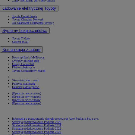
Zalety posiadania aut elektrycznych
Ładowanie elektrycznej Toyoty
Toyota HomeCharge
Toyota Charging Network
Jak naładować elektryczną Toyotę?
Systemy bezpieczeństwa
Toyota T-Mate
System eCall
Komunikacja z autem
Nowa aplikacja MyToyota
Cyfrowy opiekun auta
Usługi Connected
Płatne subskrypcje
Toyota Connectivity Match
Skontaktuj się z nami
Polityka ciasteczek
Deklaracja dostępności
(Opens in new window)
(Opens in new window)
(Opens in new window)
(Opens in new window)
Informacja o przetwarzaniu danych osobowych Auto Podlasie Sp. z o.o.
Strategia podatkowa Auto Podlasie 2020
Strategia podatkowa Auto Podlasie 2021
Strategia podatkowa Auto Podlasie 2022
Strategia podatkowa Auto Podlasie 2023