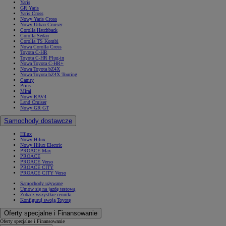
Yaris
GR Yaris
Yaris Cross
Nowy Yaris Cross
Nowy Urban Cruiser
Corolla Hatchback
Corolla Sedan
Corolla TS Kombi
Nowa Corolla Cross
Toyota C-HR
Toyota C-HR Plug-in
Nowa Toyota C-HR+
Nowa Toyota bZ4X
Nowa Toyota bZ4X Touring
Camry
Prius
Mirai
Nowy RAV4
Land Cruiser
Nowy GR GT
Samochody dostawcze
Hilux
Nowy Hilux
Nowy Hilux Electric
PROACE Max
PROACE
PROACE Verso
PROACE CITY
PROACE CITY Verso
Samochody używane
Umów się na jazdę testową
Zobacz wszystkie cenniki
Konfiguruj swoją Toyotę
Oferty specjalne i Finansowanie
Oferty specjalne i Finansowanie