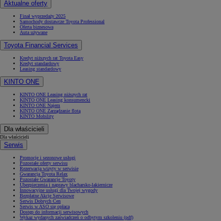
Aktualne oferty
Finał wyprzedaży 2025
Samochody dostawcze Toyota Professional
Oferta biznesowa
Auta używane
Toyota Financial Services
Kredyt niższych rat Toyota Easy
Kredyt standardowy
Leasing standardowy
KINTO ONE
KINTO ONE Leasing niższych rat
KINTO ONE Leasing konsumencki
KINTO ONE Najem
KINTO ONE Zarządzanie flotą
KINTO Mobility
Dla właścicieli
Dla właścicieli
Serwis
Promocje i sezonowe usługi
Pozostałe oferty serwisu
Rezerwacja wizyty w serwisie
Gwarancja Toyota Relax
Pozostałe Gwarancje Toyoty
Ubezpieczenia i naprawy blacharsko-lakiernicze
Innowacyjne usługi dla Twojej wygody
Bezpłatne Akcje Serwisowe
Serwis Dobrych Cen
Serwis w ASO się opłaca
Dostęp do informacji serwisowych
Wykaz wydanych zaświadczeń o odbytym szkoleniu (pdf)