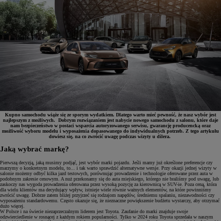
Kupno samochodu wiąże się ze sporym wydatkiem. Dlatego warto mieć pewność, że nasz wybór jest
najlepszym z możliwych. Dobrym rozwiązaniem jest nabycie nowego samochodu z salonu, które daje
nam bezpieczeństwo w postaci wsparcia autoryzowanego serwisu, gwarancję producencką oraz
możliwość wyboru modelu i wyposażenia dopasowanego do indywidualnych potrzeb. Z tego artykułu
dowiesz się, na co zwrócić uwagę podczas wizyty u dilera.
Jaką wybrać markę?
Pierwszą decyzją, jaką musimy podjąć, jest wybór marki pojazdu. Jeśli mamy już określone preferencje czy
marzymy o konkretnym modelu, to... i tak warto sprawdzić alternatywne wersje. Przy okazji jednej wizyty w
salonie możemy odbyć kilka jazd testowych, porównując prowadzenie i technologie oferowane przez auta w
podobnym zakresie cenowym. A nuż przekonamy się do auta miejskiego, którego nie braliśmy pod uwagę, lub
zaskoczy nas wygoda prowadzenia oferowana przez wysoką pozycję za kierownicą w SUV-ie. Poza ceną, która
dla wielu klientów ma decydujący wpływ, istnieje wiele równie ważnych elementów, na które powinniśmy
zwrócić uwagę. Dobrze zatem bliżej przyjrzeć się rodzajom napędów, średniemu spalaniu, niezawodności czy
wyposażeniu standardowemu. Często okazuje się, że nieznaczne powiększenie budżetu wystarczy, aby otrzymać
dużo więcej.
W Polsce i na świecie niezaprzeczalnym liderem jest Toyota. Zaufanie do marki znajduje swoje
odzwierciedlenie w rosnącej z każdym rokiem popularności. Tylko w 2024 roku Toyota sprzedała w naszym