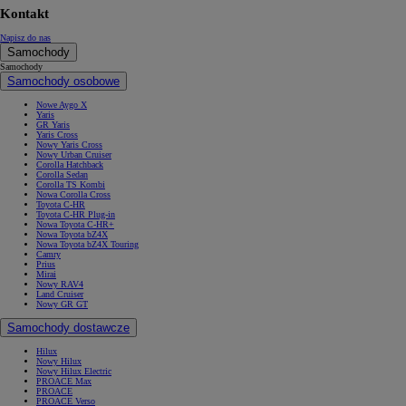
Kontakt
Napisz do nas
Samochody
Samochody
Samochody osobowe
Nowe Aygo X
Yaris
GR Yaris
Yaris Cross
Nowy Yaris Cross
Nowy Urban Cruiser
Corolla Hatchback
Corolla Sedan
Corolla TS Kombi
Nowa Corolla Cross
Toyota C-HR
Toyota C-HR Plug-in
Nowa Toyota C-HR+
Nowa Toyota bZ4X
Nowa Toyota bZ4X Touring
Camry
Prius
Mirai
Nowy RAV4
Land Cruiser
Nowy GR GT
Samochody dostawcze
Hilux
Nowy Hilux
Nowy Hilux Electric
PROACE Max
PROACE
PROACE Verso