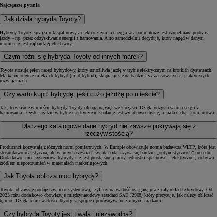
Najczęstsze pytania
Jak działa hybryda Toyoty?
Hybrydy Toyoty łączą silnik spalinowy z elektrycznym, a energia w akumulatorze jest uzupełniana podczas
jazdy – np. przez odzyskiwanie energii z hamowania. Auto samodzielnie decyduje, który napęd w danym
momencie jest najbardziej efektywny.
Czym różni się hybryda Toyoty od innych marek?
Toyota stosuje pełen napęd hybrydowy, który umożliwia jazdę w trybie elektrycznym na krótkich dystansach.
Marka nie oferuje miękkich hybryd (mild hybrid), skupiając się na bardziej zaawansowanych i praktycznych
rozwiązaniach
Czy warto kupić hybrydę, jeśli dużo jeżdżę po mieście?
Tak, to właśnie w mieście hybrydy Toyoty oferują największe korzyści. Dzięki odzyskiwaniu energii z
hamowania i częstej jeździe w trybie elektrycznym spalanie jest wyjątkowo niskie, a jazda cicha i komfortowa.
Dlaczego katalogowe dane hybryd nie zawsze pokrywają się z
rzeczywistością?
Producenci korzystają z różnych norm pomiarowych. W Europie obowiązuje norma badawcza WLTP, która jest
stosunkowo realistyczna, ale w innych częściach świata nadal używa się bardziej „optymistycznych” procedur.
Dodatkowo, moc systemowa hybrydy nie jest prostą sumą mocy jednostki spalinowej i elektrycznej, co bywa
źródłem nieporozumień w materiałach marketingowych.
Jak Toyota oblicza moc hybrydy?
Toyota od zawsze podaje tzw. moc systemową, czyli realną wartość osiąganą przez cały układ hybrydowy. Od
2023 roku dodatkowo obowiązuje międzynarodowy standard SAE J2908, który precyzuje, jak należy obliczać
tę moc. Dzięki temu wartości Toyoty są spójne i porównywalne z innymi markami.
Czy hybryda Toyoty jest trwała i niezawodna?