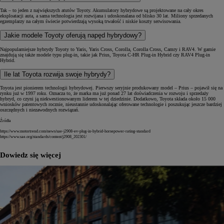
Tak – to jeden z największych atutów Toyoty. Akumulatory hybrydowe są projektowane na cały okres
eksploatacji auta, a sama technologia jest rozwijana i udoskonalana od blisko 30 lat. Miliony sprzedanych
egzemplarzy na całym świecie potwierdzają wysoką trwałość i niskie koszty serwisowania.
Jakie modele Toyoty oferują napęd hybrydowy?
Najpopularniejsze hybrydy Toyoty to Yaris, Yaris Cross, Corolla, Corolla Cross, Camry i RAV4. W gamie
znajdują się także modele typu plug-in, takie jak Prius, Toyota C-HR Plug-in Hybrid czy RAV4 Plug-in
Hybrid.
Ile lat Toyota rozwija swoje hybrydy?
Toyota jest pionierem technologii hybrydowej. Pierwszy seryjnie produkowany model – Prius – pojawił się na
rynku już w 1997 roku. Oznacza to, że marka ma już ponad 27 lat doświadczenia w rozwoju i sprzedaży
hybryd, co czyni ją niekwestionowanym liderem w tej dziedzinie. Dodatkowo, Toyota składa około 15 000
wniosków patentowych rocznie, nieustannie udoskonalając oferowane technologie i poszukując jeszcze bardziej
oszczędnych i niezawodnych rozwiązań.
Źródła
https://www.motortrend.com/news/sae-j2908-ev-plug-in-hybrid-horsepower-rating-standard
https://www.sae.org/standards/content/j2908_202301/
Dowiedz się więcej