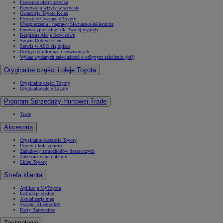
Pozostałe oferty serwisu
Rezerwacja wizyty w serwisie
Gwarancja Toyota Relax
Pozostałe Gwarancje Toyoty
Ubezpieczenia i naprawy blacharsko-lakiernicze
Innowacyjne usługi dla Twojej wygody
Bezpłatne Akcje Serwisowe
Serwis Dobrych Cen
Serwis w ASO się opłaca
Dostęp do informacji serwisowych
Wykaz wydanych zaświadczeń o odbytym szkoleniu (pdf)
Oryginalne części i oleje Toyota
Oryginalne części Toyoty
Oryginalne oleje Toyoty
Program Sprzedaży Hurtowej Trade
Trade
Akcesoria
Oryginalne akcesoria Toyoty
Opony i koła zimowe
Zabudowy samochodów dostawczych
Zabezpieczenia i alarmy
Sklep Toyoty
Strefa klienta
Aplikacja MyToyota
Instrukcje obsługi
Aktualizacja map
System Bluetooth®
Karty Ratownicze
Technologie