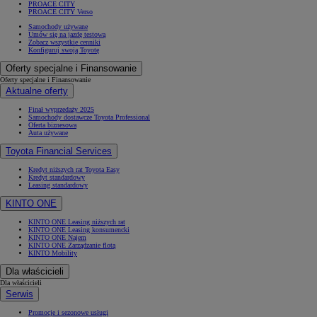
PROACE CITY
PROACE CITY Verso
Samochody używane
Umów się na jazdę testową
Zobacz wszystkie cenniki
Konfiguruj swoją Toyotę
Oferty specjalne i Finansowanie
Oferty specjalne i Finansowanie
Aktualne oferty
Finał wyprzedaży 2025
Samochody dostawcze Toyota Professional
Oferta biznesowa
Auta używane
Toyota Financial Services
Kredyt niższych rat Toyota Easy
Kredyt standardowy
Leasing standardowy
KINTO ONE
KINTO ONE Leasing niższych rat
KINTO ONE Leasing konsumencki
KINTO ONE Najem
KINTO ONE Zarządzanie flotą
KINTO Mobility
Dla właścicieli
Dla właścicieli
Serwis
Promocje i sezonowe usługi