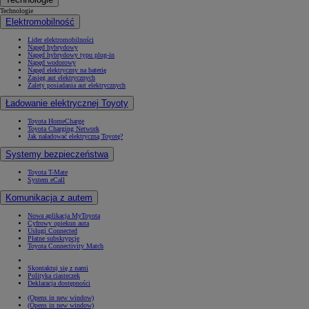
Technologie
Elektromobilność
Lider elektromobilności
Napęd hybrydowy
Napęd hybrydowy typu plug-in
Napęd wodorowy
Napęd elektryczny na baterię
Zasięg aut elektrycznych
Zalety posiadania aut elektrycznych
Ładowanie elektrycznej Toyoty
Toyota HomeCharge
Toyota Charging Network
Jak naładować elektryczną Toyotę?
Systemy bezpieczeństwa
Toyota T-Mate
System eCall
Komunikacja z autem
Nowa aplikacja MyToyota
Cyfrowy opiekun auta
Usługi Connected
Płatne subskrypcje
Toyota Connectivity Match
Skontaktuj się z nami
Polityka ciasteczek
Deklaracja dostępności
(Opens in new window)
(Opens in new window)