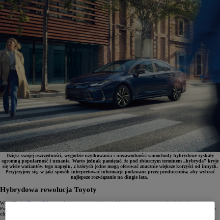
Dzięki swojej oszczędności, wygodzie użytkowania i niezawodności samochody hybrydowe zyskały
ogromną popularność i uznanie. Warto jednak pamiętać, że pod zbiorczym terminem „hybryda” kryje
się wiele wariantów tego napędu, z których jedne mogą oferować znacznie większe korzyści od innych.
Przyjrzyjmy się, w jaki sposób interpretować informacje podawane przez producentów, aby wybrać
najlepsze rozwiązanie na długie lata.
Hybrydowa rewolucja Toyoty
W 1997 roku
Toyota Prius
została pierwszym seryjnie produkowanym autem z napędem hybrydowym.
Połączenie silnika spalinowego z napędem elektrycznym i lekką baterią okazało się doskonałym rozwiązaniem
oferującym niskie zużycie paliwa, zmniejszoną emisję CO
, dobre osiągi i niezawodność. Dziś, po prawie
2