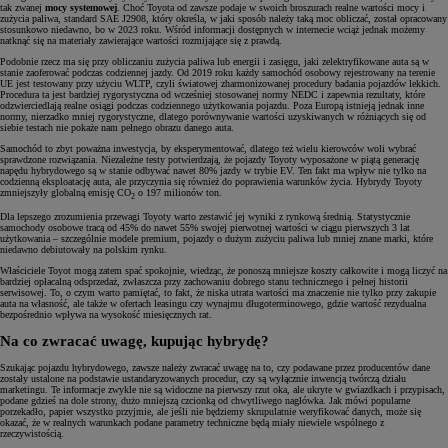
tak zwanej
mocy systemowej
. Choć Toyota od zawsze podaje w swoich broszurach realne wartości mocy i
zużycia paliwa, standard SAE J2908, który określa, w jaki sposób należy taką moc obliczać, został opracowany
stosunkowo niedawno, bo w 2023 roku. Wśród informacji dostępnych w internecie wciąż jednak możemy
natknąć się na materiały zawierające wartości rozmijające się z prawdą.
Podobnie rzecz ma się przy obliczaniu zużycia paliwa lub energii i zasięgu, jaki zelektryfikowane auta są w
stanie zaoferować podczas codziennej jazdy. Od 2019 roku każdy samochód osobowy rejestrowany na terenie
UE jest testowany przy użyciu WLTP, czyli światowej zharmonizowanej procedury badania pojazdów lekkich.
Procedura ta jest bardziej rygorystyczna od wcześniej stosowanej normy NEDC i zapewnia rezultaty, które
odzwierciedlają realne osiągi podczas codziennego użytkowania pojazdu. Poza Europą istnieją jednak inne
normy, nierzadko mniej rygorystyczne, dlatego porównywanie wartości uzyskiwanych w różniących się od
siebie testach nie pokaże nam pełnego obrazu danego auta.
Samochód to zbyt poważna inwestycja, by eksperymentować, dlatego też wielu kierowców woli wybrać
sprawdzone rozwiązania. Niezależne testy potwierdzają, że pojazdy Toyoty wyposażone w piątą generację
napędu hybrydowego są w stanie odbywać nawet 80% jazdy w trybie EV. Ten fakt ma wpływ nie tylko na
codzienną eksploatację auta, ale przyczynia się również do poprawienia warunków życia. Hybrydy Toyoty
zmniejszyły globalną emisję CO
o 197 milionów ton.
2
Dla lepszego zrozumienia przewagi Toyoty warto zestawić jej wyniki z rynkową średnią. Statystycznie
samochody osobowe tracą od 45% do nawet 55% swojej pierwotnej wartości w ciągu pierwszych 3 lat
użytkowania – szczególnie modele premium, pojazdy o dużym zużyciu paliwa lub mniej znane marki, które
niedawno debiutowały na polskim rynku.
Właściciele Toyot mogą zatem spać spokojnie, wiedząc, że ponoszą mniejsze koszty całkowite i mogą liczyć na
bardziej opłacalną odsprzedaż, zwłaszcza przy zachowaniu dobrego stanu technicznego i pełnej historii
serwisowej. To, o czym warto pamiętać, to fakt, że niska utrata wartości ma znaczenie nie tylko przy zakupie
auta na własność, ale także w ofertach leasingu czy wynajmu długoterminowego, gdzie wartość rezydualna
bezpośrednio wpływa na wysokość miesięcznych rat.
Na co zwracać uwagę, kupując hybrydę?
Szukając pojazdu hybrydowego, zawsze należy zwracać uwagę na to, czy podawane przez producentów dane
zostały ustalone na podstawie ustandaryzowanych procedur, czy są wyłącznie inwencją twórczą działu
marketingu. Te informacje zwykle nie są widoczne na pierwszy rzut oka, ale ukryte w gwiazdkach i przypisach,
podane gdzieś na dole strony, dużo mniejszą czcionką od chwytliwego nagłówka. Jak mówi popularne
porzekadło, papier wszystko przyjmie, ale jeśli nie będziemy skrupulatnie weryfikować danych, może się
okazać, że w realnych warunkach podane parametry techniczne będą miały niewiele wspólnego z
rzeczywistością.