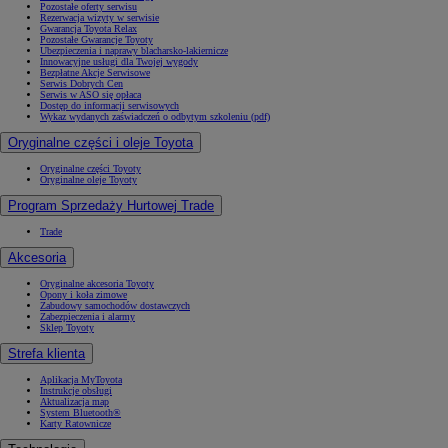
Pozostałe oferty serwisu
Rezerwacja wizyty w serwisie
Gwarancja Toyota Relax
Pozostałe Gwarancje Toyoty
Ubezpieczenia i naprawy blacharsko-lakiernicze
Innowacyjne usługi dla Twojej wygody
Bezpłatne Akcje Serwisowe
Serwis Dobrych Cen
Serwis w ASO się opłaca
Dostęp do informacji serwisowych
Wykaz wydanych zaświadczeń o odbytym szkoleniu (pdf)
Oryginalne części i oleje Toyota
Oryginalne części Toyoty
Oryginalne oleje Toyoty
Program Sprzedaży Hurtowej Trade
Trade
Akcesoria
Oryginalne akcesoria Toyoty
Opony i koła zimowe
Zabudowy samochodów dostawczych
Zabezpieczenia i alarmy
Sklep Toyoty
Strefa klienta
Aplikacja MyToyota
Instrukcje obsługi
Aktualizacja map
System Bluetooth®
Karty Ratownicze