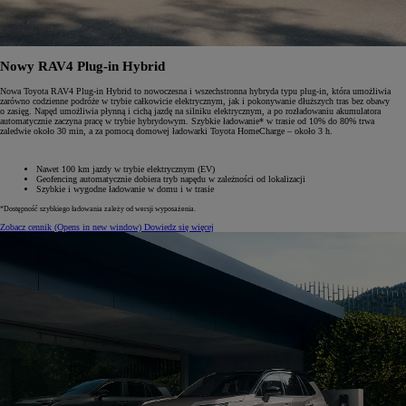
Nowy RAV4 Plug-in Hybrid
Nowa Toyota RAV4 Plug-in Hybrid to nowoczesna i wszechstronna hybryda typu plug-in, która umożliwia
zarówno codzienne podróże w trybie całkowicie elektrycznym, jak i pokonywanie dłuższych tras bez obawy
o zasięg. Napęd umożliwia płynną i cichą jazdę na silniku elektrycznym, a po rozładowaniu akumulatora
automatycznie zaczyna pracę w trybie hybrydowym. Szybkie ładowanie* w trasie od 10% do 80% trwa
zaledwie około 30 min, a za pomocą domowej ładowarki Toyota HomeCharge – około 3 h.
Nawet 100 km jazdy w trybie elektrycznym (EV)
Geofencing automatycznie dobiera tryb napędu w zależności od lokalizacji
Szybkie i wygodne ładowanie w domu i w trasie
*Dostępność szybkiego ładowania zależy od wersji wyposażenia.
Zobacz cennik
(Opens in new window)
Dowiedz się więcej