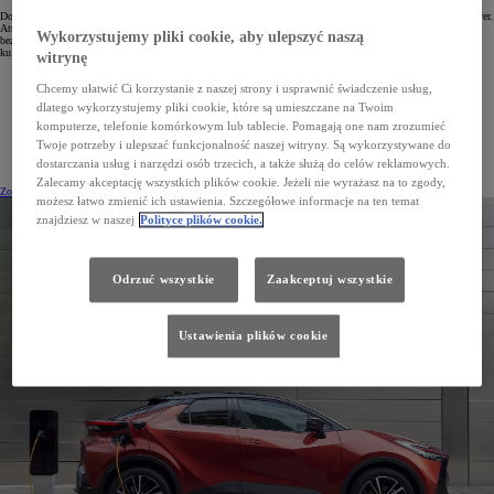
Doskonały design i równie zachwycające właściwości jezdne w przyciągającym wzrok nadwoziu typu crossover.
Atuty, takie jak możliwość ładowania baterii ze zwykłego gniazdka domowego, zaawansowane systemy
Wykorzystujemy pliki cookie, aby ulepszyć naszą
bezpieczeństwa czy zastosowany po raz pierwszy w Toyocie geofencing, pozwalają ruszać pewnie
ku przyszłości.
witrynę
Chcemy ułatwić Ci korzystanie z naszej strony i usprawnić świadczenie usług,
Do 804 km zasięgu przy wykorzystaniu obu trybów jazdy
dlatego wykorzystujemy pliki cookie, które są umieszczane na Twoim
Średnie zużycie paliwa 0,8–0,9 l/100 km
komputerze, telefonie komórkowym lub tablecie. Pomagają one nam zrozumieć
Twoje potrzeby i ulepszać funkcjonalność naszej witryny. Są wykorzystywane do
Geofencing automatycznie zmieniający źródło napędu w zależności od lokalizacji
dostarczania usług i narzędzi osób trzecich, a także służą do celów reklamowych.
Zalecamy akceptację wszystkich plików cookie. Jeżeli nie wyrażasz na to zgody,
Zobacz cennik
(Opens in new window)
Dowiedz się więcej
możesz łatwo zmienić ich ustawienia. Szczegółowe informacje na ten temat
znajdziesz w naszej
Polityce plików cookie.
Odrzuć wszystkie
Zaakceptuj wszystkie
Ustawienia plików cookie