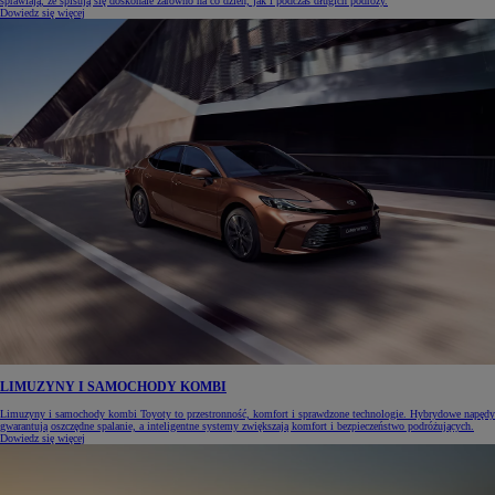
sprawiają, że spisują się doskonale zarówno na co dzień, jak i podczas długich podróży.
Dowiedz się więcej
LIMUZYNY I SAMOCHODY KOMBI
Limuzyny i samochody kombi Toyoty to przestronność, komfort i sprawdzone technologie. Hybrydowe napędy
gwarantują oszczędne spalanie, a inteligentne systemy zwiększają komfort i bezpieczeństwo podróżujących.
Dowiedz się więcej