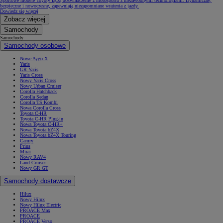
Sportowe modele Toyoty łączą doświadczenie z motosportu z niezawodnymi technologiami. Dynamiczne,
bezpieczne i nowoczesne, zapewniają niezapomniane wrażenia z jazdy.
Dowiedz się więcej
Zobacz więcej
Samochody
Samochody
Samochody osobowe
Nowe Aygo X
Yaris
GR Yaris
Yaris Cross
Nowy Yaris Cross
Nowy Urban Cruiser
Corolla Hatchback
Corolla Sedan
Corolla TS Kombi
Nowa Corolla Cross
Toyota C-HR
Toyota C-HR Plug-in
Nowa Toyota C-HR+
Nowa Toyota bZ4X
Nowa Toyota bZ4X Touring
Camry
Prius
Mirai
Nowy RAV4
Land Cruiser
Nowy GR GT
Samochody dostawcze
Hilux
Nowy Hilux
Nowy Hilux Electric
PROACE Max
PROACE
PROACE Verso