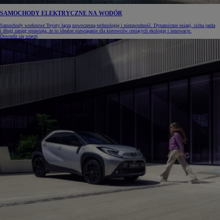
SAMOCHODY ELEKTRYCZNE NA WODÓR
Samochody wodorowe Toyoty łączą nowoczesną technologię i niezawodność. Dynamiczne osiągi, cicha jazda
i długi zasięg sprawiają, że to idealne rozwiązanie dla kierowców ceniących ekologię i innowacje.
Dowiedz się więcej