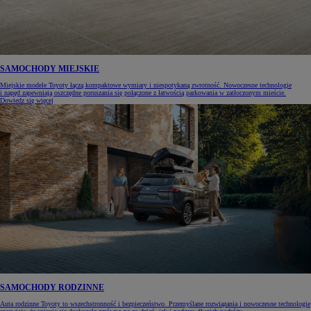
SAMOCHODY MIEJSKIE
Miejskie modele Toyoty łączą kompaktowe wymiary i niespotykaną zwrotność. Nowoczesne technologie
i napęd zapewniają oszczędne poruszania się połączone z łatwością parkowania w zatłoczonym mieście.
Dowiedz się więcej
SAMOCHODY RODZINNE
Auta rodzinne Toyoty to wszechstronność i bezpieczeństwo. Przemyślane rozwiązania i nowoczesne technologie