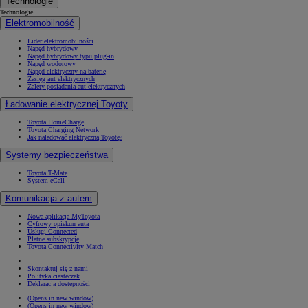
Technologie
Technologie
Elektromobilność
Lider elektromobilności
Napęd hybrydowy
Napęd hybrydowy typu plug-in
Napęd wodorowy
Napęd elektryczny na baterię
Zasięg aut elektrycznych
Zalety posiadania aut elektrycznych
Ładowanie elektrycznej Toyoty
Toyota HomeCharge
Toyota Charging Network
Jak naładować elektryczną Toyotę?
Systemy bezpieczeństwa
Toyota T-Mate
System eCall
Komunikacja z autem
Nowa aplikacja MyToyota
Cyfrowy opiekun auta
Usługi Connected
Płatne subskrypcje
Toyota Connectivity Match
Skontaktuj się z nami
Polityka ciasteczek
Deklaracja dostępności
(Opens in new window)
(Opens in new window)