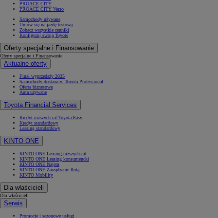
PROACE CITY
PROACE CITY Verso
Samochody używane
Umów się na jazdę testową
Zobacz wszystkie cenniki
Konfiguruj swoją Toyotę
Oferty specjalne i Finansowanie
Oferty specjalne i Finansowanie
Aktualne oferty
Finał wyprzedaży 2025
Samochody dostawcze Toyota Professional
Oferta biznesowa
Auta używane
Toyota Financial Services
Kredyt niższych rat Toyota Easy
Kredyt standardowy
Leasing standardowy
KINTO ONE
KINTO ONE Leasing niższych rat
KINTO ONE Leasing konsumencki
KINTO ONE Najem
KINTO ONE Zarządzanie flotą
KINTO Mobility
Dla właścicieli
Dla właścicieli
Serwis
Promocje i sezonowe usługi