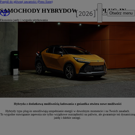
Przejdź do głównej zawartości
(Press Enter)
SAMOCHODY HYBRYDOWE TYPU PLUG-IN
Otwórz menu
Ekonomia jazdy i wygoda użytkowania
Hybryda z dodatkową możliwością ładowania z gniazdka otwiera nowe możliwości
Hybrydy typu plug-in umożliwiają uzupełnianie energii w dowolnym momencie i na Twoich zasadach.
To wygodne rozwiązanie zapewnia nie tylko wyjątkowe oszczędności na paliwie, ale gwarantuje też dynamiczną
jazdę i dalekie zasięgi.