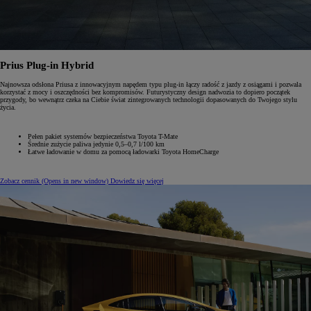
Prius Plug-in Hybrid
Najnowsza odsłona Priusa z innowacyjnym napędem typu plug-in łączy radość z jazdy z osiągami i pozwala
korzystać z mocy i oszczędności bez kompromisów. Futurystyczny design nadwozia to dopiero początek
przygody, bo wewnątrz czeka na Ciebie świat zintegrowanych technologii dopasowanych do Twojego stylu
życia.
Pełen pakiet systemów bezpieczeństwa Toyota T-Mate
Średnie zużycie paliwa jedynie 0,5–0,7 l/100 km
Łatwe ładowanie w domu za pomocą ładowarki Toyota HomeCharge
Zobacz cennik
(Opens in new window)
Dowiedz się więcej