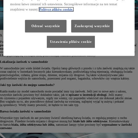
możesz łatwo zmienić ich ustawienia. Szczegółowe informacje na ten temat
znajdziesz w naszej
Polityce plików cookie.
Odrzuć wszystkie
Zaakceptuj wszystkie
3. Żarówki w technologii LED
Ustawienia plików cookie
Popularne LED-y to nic innego jak diody świecące, które dają bardzo dobre światło, mają niezwykle
niski
pobór energii
oraz są najwydajniejsze ze wszystkich opisywanych źródeł światła.
Ich żywotność może sięgać
nawet 50 tysięcy godzin
, czyli w przybliżeniu kilkudziesięciu lat. Samochodowe oświetlenie LED możemy
stosować do świateł postojowych, wstecznych, pozycyjnych, stopu czy dziennych. Coraz częściej także diody
LED pojawiają się wewnątrz auta, podświetlając rozmaite przestrzenie kabiny.
Lokalizacja żarówek w samochodzie
W samochodzie jest wiele źródeł światła. Oprócz lamp głównych z przodu i z tyłu żarówki znajdują się także
coraz częściej w lusterkach bocznych jako kierunkowskazy, podświetlają tylną rejestrację, obsługują światła
przeciwmgielne, cofania, górne stopu, dzienne, mijania czy drogowe. Są także wykorzystywane jako
podświetlenie wejścia do samochodu, przestrzeni pod nogami, bagażnika, schowków czy wnętrza kabiny.
Jaki typ żarówki do mojego samochodu?
Każda marka czy model samochodu może posiadać inny typ żarówek. Jeśli jest to nowe auto z salonu,
wszystkie żarówki powinny być dokładnie takie, jak te
opisane w instrukcji obsługi
. Jeśli mamy
do czynienia z pojazdem używanym, nigdy nie wiemy, czy poprzedni właściciel nie dokonał jakichś zmian.
Bez względu na to, aby prawidłowo dobrać żarówkę na wymianę, najlepiej wyjąć tę zużytą i pokazać
ją sprzedawcy. Wtedy mamy pewność, że będzie to ten sam typ.
Barwa światła żarówki w samochodzie
Wszystkie typy żarówek do aut powinny świecić określoną barwą światła, co regulują przepisy o ruchu
drogowym. Przednie światła mijania i drogowe muszą być
białe lub żółte selektywne
. Kierunkowskazy
to barwa
biała, żółta selektywna lub żółta
, natomiast lampy tylne powinny być
wyposażone w żarówki
czerwone
.