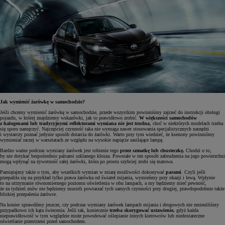
Jak wymienić żarówkę w samochodzie?
Jeśli chcemy wymienić żarówkę w samochodzie, przede wszystkim powinniśmy zajrzeć do instrukcji obsługi
pojazdu, w której znajdziemy wskazówki, jak to prawidłowo zrobić.
W większości samochodów
z halogenami lub tradycyjnymi reflektorami wymiana nie jest trudna
, choć w niektórych modelach trzeba
się sporo namęczyć. Najczęściej czynność taka nie wymaga nawet stosowania specjalistycznych narzędzi
i wystarczy poznać jedynie sposób dotarcia do żarówki. Warto przy tym wiedzieć, że ksenony powinniśmy
wymieniać raczej w warsztatach ze względu na wysokie napięcie zasilające lampę.
Bardzo ważne podczas wymiany żarówek jest robienie tego
przez szmatkę lub chusteczkę.
Chodzi o to,
by nie dotykać bezpośrednio palcami szklanego klosza. Powstałe w ten sposób zabrudzenia na jego powierzchni
mogą wpłynąć na żywotność całej żarówki, która po prostu szybciej zrobi się matowa.
Pamiętajmy także o tym, aby wszelkich wymian w miarę możliwości dokonywać
parami
. Czyli jeśli
przepaliła się na przykład tylko prawa żarówka od świateł mijania, wymieńmy przy okazji i lewą. Wpłynie
to na utrzymanie równomiernego poziomu oświetlenia w obu lampach, a my będziemy mieć pewność,
że za tydzień znów nie będziemy musieli powtarzać tych samych czynności przy drugiej, prawdopodobnie także
bliskiej przepalenia żarówce.
Na koniec sprawdźmy jeszcze, czy podczas wymiany żarówek lampach mijania i drogowych nie zmieniliśmy
przypadkowo ich kąta świecenia. Jeśli tak, koniecznie
trzeba skorygować ustawienie,
gdyż każda
nieprawidłowość w tym względzie może powodować oślepianie innych kierowców lub niedostateczne
oświetlanie przestrzeni przed samochodem.