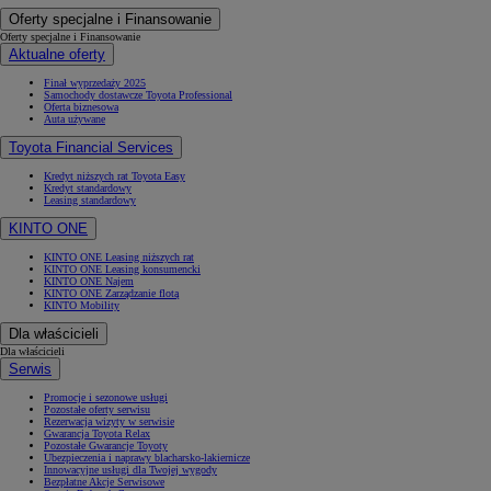
Oferty specjalne i Finansowanie
Oferty specjalne i Finansowanie
Aktualne oferty
Finał wyprzedaży 2025
Samochody dostawcze Toyota Professional
Oferta biznesowa
Auta używane
Toyota Financial Services
Kredyt niższych rat Toyota Easy
Kredyt standardowy
Leasing standardowy
KINTO ONE
KINTO ONE Leasing niższych rat
KINTO ONE Leasing konsumencki
KINTO ONE Najem
KINTO ONE Zarządzanie flotą
KINTO Mobility
Dla właścicieli
Dla właścicieli
Serwis
Promocje i sezonowe usługi
Pozostałe oferty serwisu
Rezerwacja wizyty w serwisie
Gwarancja Toyota Relax
Pozostałe Gwarancje Toyoty
Ubezpieczenia i naprawy blacharsko-lakiernicze
Innowacyjne usługi dla Twojej wygody
Bezpłatne Akcje Serwisowe