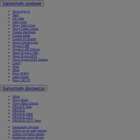
Samochody osobowe
Nowe Aygo X
Yaris
GR Yaris
Yaris Cross
Nowy Yaris Cross
Nowy Urban Cruiser
Corolla Hatchback
Corolla Sedan
Corolla TS Kombi
Nowa Corolla Cross
Toyota C-HR
Toyota C-HR Plug-in
Nowa Toyota C-HR+
Nowa Toyota bZ4X
Nowa Toyota bZ4X Touring
Camry
Prius
Mirai
Nowy RAV4
Land Cruiser
Nowy GR GT
Samochody dostawcze
Hilux
Nowy Hilux
Nowy Hilux Electric
PROACE Max
PROACE
PROACE Verso
PROACE CITY
PROACE CITY Verso
Samochody używane
Umów się na jazdę testową
Zobacz wszystkie cenniki
Konfiguruj swoją Toyotę