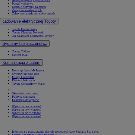
Napęd hybrydowy typu plug-in
Napęd wodorowy
Napęd elektryczny na baterię
Zasięg aut elektrycznych
Zalety posiadania aut elektrycznych
Ładowanie elektrycznej Toyoty
Toyota HomeCharge
Toyota Charging Network
Jak naładować elektryczną Toyotę?
Systemy bezpieczeństwa
Toyota T-Mate
System eCall
Komunikacja z autem
Nowa aplikacja MyToyota
Cyfrowy opiekun auta
Usługi Connected
Płatne subskrypcje
Toyota Connectivity Match
Skontaktuj się z nami
Polityka ciasteczek
Deklaracja dostępności
(Opens in new window)
(Opens in new window)
(Opens in new window)
(Opens in new window)
Informacja o przetwarzaniu danych osobowych Auto Podlasie Sp. z o.o.
Strategia podatkowa Auto Podlasie 2020