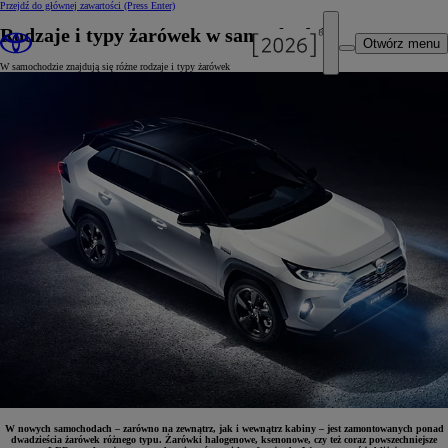
Przejdź do głównej zawartości
(Press Enter)
Rodzaje i typy żarówek w samochodzie
Otwórz menu
W samochodzie znajdują się różne rodzaje i typy żarówek
W nowych samochodach – zarówno na zewnątrz, jak i wewnątrz kabiny – jest zamontowanych ponad
dwadzieścia żarówek różnego typu. Żarówki halogenowe, ksenonowe, czy też coraz powszechniejsze