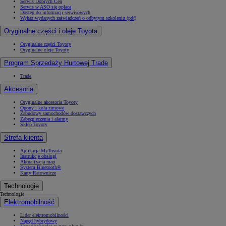
Serwis Dobrych Cen
Serwis w ASO się opłaca
Dostęp do informacji serwisowych
Wykaz wydanych zaświadczeń o odbytym szkoleniu (pdf)
Oryginalne części i oleje Toyota
Oryginalne części Toyoty
Oryginalne oleje Toyoty
Program Sprzedaży Hurtowej Trade
Trade
Akcesoria
Oryginalne akcesoria Toyoty
Opony i koła zimowe
Zabudowy samochodów dostawczych
Zabezpieczenia i alarmy
Sklep Toyoty
Strefa klienta
Aplikacja MyToyota
Instrukcje obsługi
Aktualizacja map
System Bluetooth®
Karty Ratownicze
Technologie
Technologie
Elektromobilność
Lider elektromobilności
Napęd hybrydowy