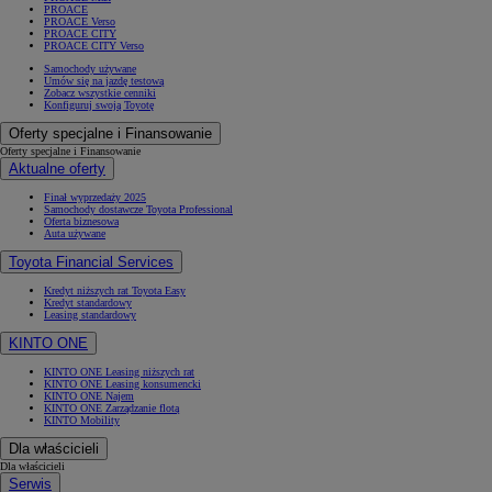
PROACE
PROACE Verso
PROACE CITY
PROACE CITY Verso
Samochody używane
Umów się na jazdę testową
Zobacz wszystkie cenniki
Konfiguruj swoją Toyotę
Oferty specjalne i Finansowanie
Oferty specjalne i Finansowanie
Aktualne oferty
Finał wyprzedaży 2025
Samochody dostawcze Toyota Professional
Oferta biznesowa
Auta używane
Toyota Financial Services
Kredyt niższych rat Toyota Easy
Kredyt standardowy
Leasing standardowy
KINTO ONE
KINTO ONE Leasing niższych rat
KINTO ONE Leasing konsumencki
KINTO ONE Najem
KINTO ONE Zarządzanie flotą
KINTO Mobility
Dla właścicieli
Dla właścicieli
Serwis