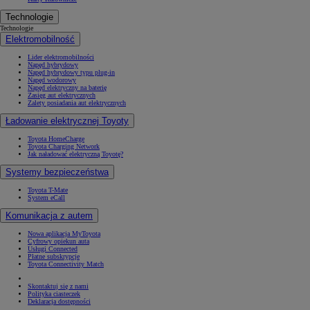
Technologie
Technologie
Elektromobilność
Lider elektromobilności
Napęd hybrydowy
Napęd hybrydowy typu plug-in
Napęd wodorowy
Napęd elektryczny na baterię
Zasięg aut elektrycznych
Zalety posiadania aut elektrycznych
Ładowanie elektrycznej Toyoty
Toyota HomeCharge
Toyota Charging Network
Jak naładować elektryczną Toyotę?
Systemy bezpieczeństwa
Toyota T-Mate
System eCall
Komunikacja z autem
Nowa aplikacja MyToyota
Cyfrowy opiekun auta
Usługi Connected
Płatne subskrypcje
Toyota Connectivity Match
Skontaktuj się z nami
Polityka ciasteczek
Deklaracja dostępności