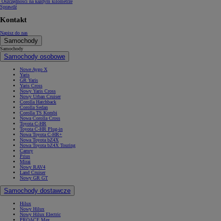
Oszczędności na każdym kilometrze
Sprawdź
Kontakt
Napisz do nas
Samochody
Samochody
Samochody osobowe
Nowe Aygo X
Yaris
GR Yaris
Yaris Cross
Nowy Yaris Cross
Nowy Urban Cruiser
Corolla Hatchback
Corolla Sedan
Corolla TS Kombi
Nowa Corolla Cross
Toyota C-HR
Toyota C-HR Plug-in
Nowa Toyota C-HR+
Nowa Toyota bZ4X
Nowa Toyota bZ4X Touring
Camry
Prius
Mirai
Nowy RAV4
Land Cruiser
Nowy GR GT
Samochody dostawcze
Hilux
Nowy Hilux
Nowy Hilux Electric
PROACE Max