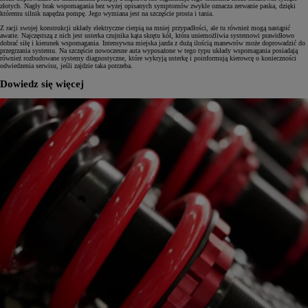
złotych. Nagły brak wspomagania bez wyżej opisanych symptomów zwykle oznacza zerwanie paska, dzięki
któremu silnik napędza pompę. Jego wymiana jest na szczęście prosta i tania.
Z racji swojej konstrukcji układy elektryczne cierpią na mniej przypadłości, ale tu również mogą nastąpić
awarie. Najczęstszą z nich jest usterka czujnika kąta skrętu kół, która uniemożliwia systemowi prawidłowo
dobrać siłę i kierunek wspomagania. Intensywna miejska jazda z dużą ilością manewrów może doprowadzić do
przegrzania systemu. Na szczęście nowoczesne auta wyposażone w tego typu układy wspomagania posiadają
również rozbudowane systemy diagnostyczne, które wykryją usterkę i poinformują kierowcę o konieczności
odwiedzenia serwisu, jeśli zajdzie taka potrzeba.
Dowiedz się więcej