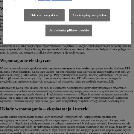
osobowe
, tu najpopularniejszymi rozwiązaniami są
wspomaganie hydrauliczne i elektryczne
.
Wspomaganie hydrauliczne
Odrzuć wszystkie
Zaakceptuj wszystkie
Wspomaganie hydrauliczne
jest stosowane w seryjnie produkowanych autach od lat 50. XX wieku. Układ
ten wykorzystuje pompę, która wtłacza płyn pod ciśnieniem do zaworu sterującego w przekładni kierowniczej
(zwanej potocznie maglownicą). W momencie skrętu kół zawór przekierowuje część płynu w kierunku jednej z
komór w przekładni (lewej lub prawej), ciśnienie w tym miejscu rośnie, a płyn przepycha tłok, który ułatwia
skręcenie kół (przykładowo: gdy chcemy skręcić w lewo, ciśnienie rośnie z prawej strony maglownicy).
Ustawienia plików cookie
Źródłem zasilania hydraulicznego układu wspomagania jest silnik, z którym pompa jest połączona paskiem
klinowym lub wielorowkowym. Minusem tego typu rozwiązania jest fakt, że pompa wspomagania pracuje
przez cały czas, nawet podczas jazdy na wprost, gdy wspomaganie nie jest potrzebne. Stanowi to dodatkowe
obciążenie dla silnika zwiększające zapotrzebowanie na paliwo. Dlatego w niektórych autach możemy spotkać
wspomaganie elektrohydrauliczne, którego zasada działania jest niemal identyczna. Jedyna różnica polaga na
tym, że czerpie ono energię z silnika elektrycznego, a nie spalinowego.
Wspomaganie elektryczne
W nowoczesnych autach spotkamy
elektryczne wspomaganie kierownicy
opisywane również skrótem
EPS
(Electric Power Steering). Zaletą tego układu jest bez wątpienia brak wpływu na zużycie paliwa oraz fakt, że
pobiera on energię tylko wtedy, gdy pracuje. Przy wykorzystaniu skomplikowanej automatyki i czujników,
takich jak tensometr mierzący siłę, z jaką obracamy kierownicą, EPS dostosowuje siłę wspomagania,
uwzględniając mnóstwo zmiennych, począwszy od warunków jazdy po prędkość obrotową kół.
Niebagatelną zaletą tego układu jest fakt, że elektryczne wspomaganie kierownicy umożliwiło stworzenie i
zastosowanie w autach zaawansowanych asystentów automatycznego parkowania czy systemów bezpieczeństwa
aktywnego wspomagających kierowcę. Przykładowo, stosowany w Toyocie asystent utrzymania pasa ruchu
(LTA) jest w stanie sam skorygować tor jazdy auta, jeśli kierowca nie zdąży w porę zareagować. Samoistne
wykonanie manewru byłoby niemożliwe, jeśli auto korzystałoby z hydraulicznego układu wspomagania.
Układy wspomagania – eksploatacja i usterki
Awarię układu wspomagania można łatwo rozpoznać i zdiagnozować. Najczęstszymi problemami
występującymi w autach wyposażonych we wspomaganie hydrauliczne jest wyciek płynu. Dlatego jeżeli
zauważymy niepokojącą kałużę pod autem (w żółtym, czerwonym lub zielonym kolorze), kierownica zacznie
stawiać zdecydowany opór lub usłyszymy głośną pracę układu podczas manewrów, jest to znak, że należy jak
najszybciej udać się do warsztatu. Jazda ze zbyt niskim stanem lub zużytym płynem do wspomagania szybko
może doprowadzić do uszkodzenia pompy, a naprawa lub regeneracja tego elementu może kosztować tysiące