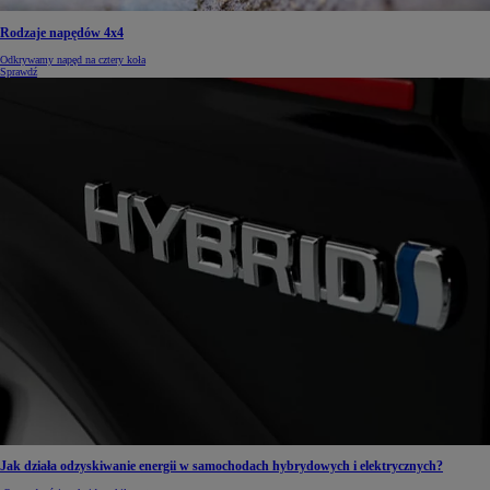
Rodzaje napędów 4x4
Odkrywamy napęd na cztery koła
Sprawdź
Jak działa odzyskiwanie energii w samochodach hybrydowych i elektrycznych?