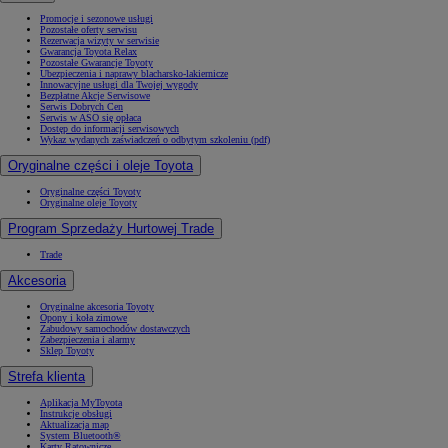
Promocje i sezonowe usługi
Pozostałe oferty serwisu
Rezerwacja wizyty w serwisie
Gwarancja Toyota Relax
Pozostałe Gwarancje Toyoty
Ubezpieczenia i naprawy blacharsko-lakiernicze
Innowacyjne usługi dla Twojej wygody
Bezpłatne Akcje Serwisowe
Serwis Dobrych Cen
Serwis w ASO się opłaca
Dostęp do informacji serwisowych
Wykaz wydanych zaświadczeń o odbytym szkoleniu (pdf)
Oryginalne części i oleje Toyota
Oryginalne części Toyoty
Oryginalne oleje Toyoty
Program Sprzedaży Hurtowej Trade
Trade
Akcesoria
Oryginalne akcesoria Toyoty
Opony i koła zimowe
Zabudowy samochodów dostawczych
Zabezpieczenia i alarmy
Sklep Toyoty
Strefa klienta
Aplikacja MyToyota
Instrukcje obsługi
Aktualizacja map
System Bluetooth®
Karty Ratownicze