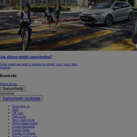
Jak dobrze jeździć samochodem?
Świat wokół nas pędzi w zawrotnym tempie, a my wraz z nim.
Sprawdź
Kontakt
Napisz do nas
Samochody
Samochody
Samochody osobowe
Nowe Aygo X
Yaris
GR Yaris
Yaris Cross
Nowy Yaris Cross
Nowy Urban Cruiser
Corolla Hatchback
Corolla Sedan
Corolla TS Kombi
Nowa Corolla Cross