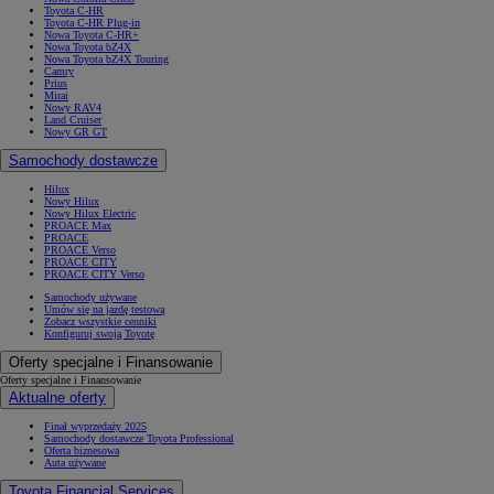
Toyota C-HR
Toyota C-HR Plug-in
Nowa Toyota C-HR+
Nowa Toyota bZ4X
Nowa Toyota bZ4X Touring
Camry
Prius
Mirai
Nowy RAV4
Land Cruiser
Nowy GR GT
Samochody dostawcze
Hilux
Nowy Hilux
Nowy Hilux Electric
PROACE Max
PROACE
PROACE Verso
PROACE CITY
PROACE CITY Verso
Samochody używane
Umów się na jazdę testową
Zobacz wszystkie cenniki
Konfiguruj swoją Toyotę
Oferty specjalne i Finansowanie
Oferty specjalne i Finansowanie
Aktualne oferty
Finał wyprzedaży 2025
Samochody dostawcze Toyota Professional
Oferta biznesowa
Auta używane
Toyota Financial Services