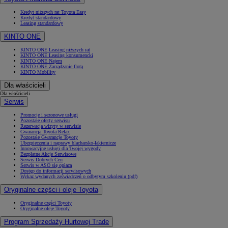
Kredyt niższych rat Toyota Easy
Kredyt standardowy
Leasing standardowy
KINTO ONE
KINTO ONE Leasing niższych rat
KINTO ONE Leasing konsumencki
KINTO ONE Najem
KINTO ONE Zarządzanie flotą
KINTO Mobility
Dla właścicieli
Dla właścicieli
Serwis
Promocje i sezonowe usługi
Pozostałe oferty serwisu
Rezerwacja wizyty w serwisie
Gwarancja Toyota Relax
Pozostałe Gwarancje Toyoty
Ubezpieczenia i naprawy blacharsko-lakiernicze
Innowacyjne usługi dla Twojej wygody
Bezpłatne Akcje Serwisowe
Serwis Dobrych Cen
Serwis w ASO się opłaca
Dostęp do informacji serwisowych
Wykaz wydanych zaświadczeń o odbytym szkoleniu (pdf)
Oryginalne części i oleje Toyota
Oryginalne części Toyoty
Oryginalne oleje Toyoty
Program Sprzedaży Hurtowej Trade