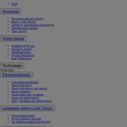
Trade
Akcesoria
Oryginalne akcesoria Toyoty
Opony i koła zimowe
Zabudowy samochodów dostawczych
Zabezpieczenia i alarmy
Sklep Toyoty
Strefa klienta
Aplikacja MyToyota
Instrukcje obsługi
Aktualizacja map
System Bluetooth®
Karty Ratownicze
Technologie
Technologie
Elektromobilność
Lider elektromobilności
Napęd hybrydowy
Napęd hybrydowy typu plug-in
Napęd wodorowy
Napęd elektryczny na baterię
Zasięg aut elektrycznych
Zalety posiadania aut elektrycznych
Ładowanie elektrycznej Toyoty
Toyota HomeCharge
Toyota Charging Network
Jak naładować elektryczną Toyotę?