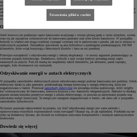
moduły sterujące systemem hybrydowym uruchamiają hamowanie odzyskowe. Czynią to za pośrednictwem
silnika trakcyjnego znajdującego się w skrzyni biegów, generując ładunek elektryczny, który jest następnie
przekazywany do akumulatora hybrydowego. Generator wytwarza opór, który spowalnia auto. Oczywiście, aby
całkowicie zatrzymać pojazd, niezbędne będzie użycie tarcz, klocków i zacisków. Również w sytuacji mocnego
Ustawienia plików cookie
naciśnięcia na pedał hamulca tarcze zostaną bezzwłocznie zatrzymane przy dodatkowej asyście systemu
zwiększającego ciśnienie w układzie hamulcowym (system BA).
Oszczędności na każdym kilometrze
Jeżeli kierowca nie podejmuje często hamowania awaryjnego i stosuje płynną jazdę w ruchu miejskim, system
stara się jak najczęściej wykorzystywać do hamowania generator oraz tylne klocki hamulcowe. W przypadku
hybrydy to właśnie one mogą wcześniej wymagać wymiany niż te zamocowane z przodu, jak ma to miejsce w
tradycyjnych pojazdach. Nierzadkim zjawiskiem są auta hybrydowe z przebiegiem przekraczającym 100 000
kilometrów, które wciąż korzystają z fabrycznych klocków i tarcz na osi przedniej.
Podwójna oszczędność z odzyskiwania energii i tańszej eksploatacji – to mocny argument przemawiający za
wyborem pojazdu hybrydowego. Dodatkowo, hybrydy z racji swojej budowy posiadają mniej części
narażonych na zużycie. Pod ich maską nie znajdziemy takich elementów, jak alternator, pasek osprzętu,
sprzęgło, koło dwumasowe czy rozrusznik.
Odzyskiwanie energii w autach elektrycznych
W przypadku samochodów elektrycznych proces odzyskiwania energii podczas hamowania jest podobny. Silnik
elektryczny działa tu jako generator, przekształcając energię kinetyczną w energię elektryczną, która jest
magazynowana w baterii. Ponieważ
samochody elektryczne
nie posiadają silnika spalinowego, który mógłby
być wykorzystywany do hamowania, kierowca korzysta z tzw. hamulców rekuperacyjnych. Hamulce te działają
poprzez zmianę kierunku przepływu energii z silnika elektrycznego, co pozwala na zatrzymanie pojazdu oraz
odzyskanie energii kinetycznej. Ta energia jest następnie magazynowana w baterii, tak samo jak w przypadku
samochodów hybrydowych.
Na koniec pozostaje odpowiedzieć na pytanie, czy ilość odzyskiwanej energii jest warta zachodu i
opracowywania wszystkich wspomnianych wyżej rozwiązań? Okazuje się, że jak najbardziej. Przekłada się nie
tylko na dodatkowy dystans, ale również na wolniejsze zużywanie komponentów i mniejsze zanieczyszczenie
środowiska.
Dowiedz się więcej