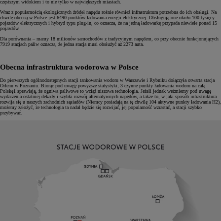
częstszym widokiem i to nie tylko w największych miastach.
Wraz z popularnością ekologicznych źródeł napędu rośnie również infrastruktura potrzebna do ich obsługi. Na
chwilę obecną w Polsce jest 6490 punktów ładowania energii elektrycznej. Obsługują one około 100 tysięcy
pojazdów elektrycznych i hybryd typu plug-in, co oznacza, że na jedną ładowarkę przypada niewiele ponad 15
pojazdów.
Dla porównania – mamy 18 milionów samochodów z tradycyjnym napędem, co przy obecnie funkcjonujących
7919 stacjach paliw oznacza, że jedna stacja musi obsłużyć aż 2273 auta.
Obecna infrastruktura wodorowa w Polsce
Do pierwszych ogólnodostępnych stacji tankowania wodoru w Warszawie i Rybniku dołączyła otwarta stacja
Orlenu w Poznaniu. Biorąc pod uwagę powyższe statystyki, 3 czynne punkty ładowania wodoru na całą
Polskę1 sprawiają, że ogniwa paliwowe to wciąż niszowa technologia. Jeżeli jednak weźmiemy pod uwagę
wydarzenia ostatniej dekady i szybki rozwój alternatywnych napędów, a także to, w jaki sposób infrastruktura
rozwija się u naszych zachodnich sąsiadów (Niemcy posiadają na tę chwilę 104 aktywne punkty ładowania H2),
możemy założyć, że technologia ta nadal będzie się rozwijać, jej popularność wzrastać, a stacji szybko
przybywać.