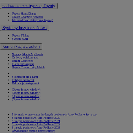
Ładowanie elektrycznej Toyoty
Toyota HomeCharge
Toyota Charging Network
Jak naładować elektryczną Toyotę?
Systemy bezpieczeństwa
Toyota T-Mate
System eCall
Komunikacja z autem
Nowa aplikacja MyToyota
Cyfrowy opiekun auta
Usługi Connected
Płatne subskrypcje
Toyota Connectivity Match
Skontaktuj się z nami
Polityka ciasteczek
Deklaracja dostępności
(Opens in new window)
(Opens in new window)
(Opens in new window)
(Opens in new window)
Informacja o przetwarzaniu danych osobowych Auto Podlasie Sp. z o.o.
Strategia podatkowa Auto Podlasie 2020
Strategia podatkowa Auto Podlasie 2021
Strategia podatkowa Auto Podlasie 2022
Strategia podatkowa Auto Podlasie 2023
Oświadczenie dużego przedsiębiorcy