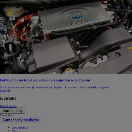
Fakty i mity na temat samochodów z napędem wodorowym
Światowa motoryzacja wciąż poszukuje coraz lepszych i czystszych dla środowiska napędów.
Sprawdź
Kontakt
Napisz do nas
Samochody
Samochody
Samochody osobowe
Nowe Aygo X
Yaris