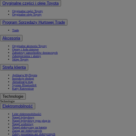
Oryginalne części i oleje Toyota
Oryginalne części Toyoty
Oryginalne oleje Toyoty
Program Sprzedaży Hurtowej Trade
Trade
Akcesoria
Oryginalne akcesoria Toyoty
Opony i koła zimowe
Zabudowy samochodów dostawczych
Zabezpieczenia i alarmy
Sklep Toyoty
Strefa klienta
Aplikacja MyToyota
Instrukcje obsługi
Aktualizacja map
System Bluetooth®
Karty Ratownicze
Technologie
Technologie
Elektromobilność
Lider elektromobilności
Napęd hybrydowy
Napęd hybrydowy typu plug-in
Napęd wodorowy
Napęd elektryczny na baterię
Zasięg aut elektrycznych
Zalety posiadania aut elektrycznych