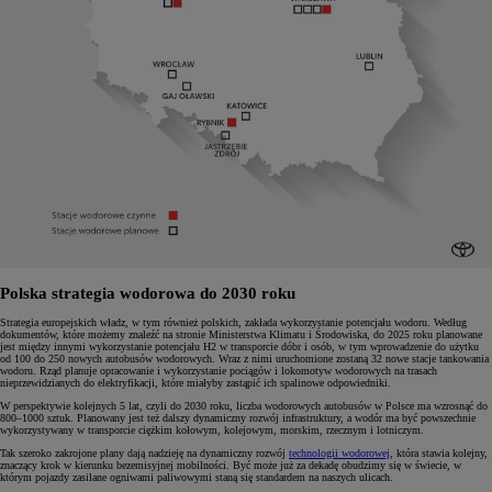
Polska strategia wodorowa do 2030 roku
Strategia europejskich władz, w tym również polskich, zakłada wykorzystanie potencjału wodoru. Według
dokumentów, które możemy znaleźć na stronie Ministerstwa Klimatu i Środowiska, do 2025 roku planowane
jest między innymi wykorzystanie potencjału H2 w transporcie dóbr i osób, w tym wprowadzenie do użytku
od 100 do 250 nowych autobusów wodorowych. Wraz z nimi uruchomione zostaną 32 nowe stacje tankowania
wodoru. Rząd planuje opracowanie i wykorzystanie pociągów i lokomotyw wodorowych na trasach
nieprzewidzianych do elektryfikacji, które miałyby zastąpić ich spalinowe odpowiedniki.
W perspektywie kolejnych 5 lat, czyli do 2030 roku, liczba wodorowych autobusów w Polsce ma wzrosnąć do
800–1000 sztuk. Planowany jest też dalszy dynamiczny rozwój infrastruktury, a wodór ma być powszechnie
wykorzystywany w transporcie ciężkim kołowym, kolejowym, morskim, rzecznym i lotniczym.
Tak szeroko zakrojone plany dają nadzieję na dynamiczny rozwój
technologii wodorowej
, która stawia kolejny,
znaczący krok w kierunku bezemisyjnej mobilności. Być może już za dekadę obudzimy się w świecie, w
którym pojazdy zasilane ogniwami paliwowymi staną się standardem na naszych ulicach.