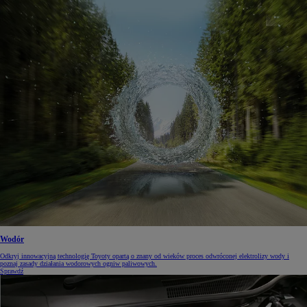
Wodór
Odkryj innowacyjną technologię Toyoty opartą o znany od wieków proces odwróconej elektrolizy wody i
poznaj zasady działania wodorowych ogniw paliwowych.
Sprawdź