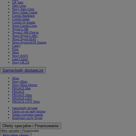
GR Yaris
Yaris Cross
Nowy Yaris Cross
Nowy Urban Cruiser
Corolla Hatchback
Corolla Sedan
Corolla TS Kombi
Nowa Corolla Cross
Toyota C-HR
Toyota C-HR Plug-in
Nowa Toyota C-HR+
Nowa Toyota bZ4X
Nowa Toyota bZ4X Touring
Camry
Prius
Mirai
Nowy RAV4
Land Cruiser
Nowy GR GT
Samochody dostawcze
Hilux
Nowy Hilux
Nowy Hilux Electric
PROACE Max
PROACE
PROACE Verso
PROACE CITY
PROACE CITY Verso
Samochody używane
Umów się na jazdę testową
Zobacz wszystkie cenniki
Konfiguruj swoją Toyotę
Oferty specjalne i Finansowanie
Oferty specjalne i Finansowanie
Aktualne oferty