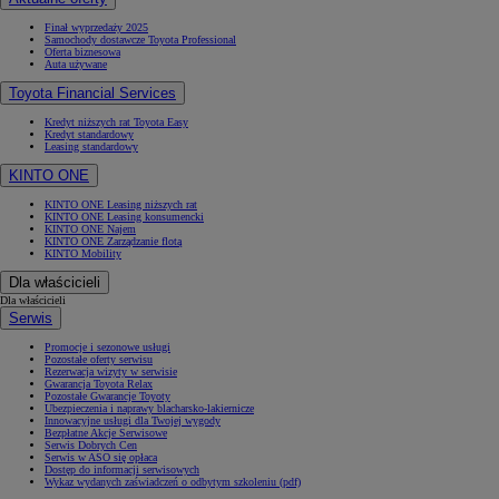
Finał wyprzedaży 2025
Samochody dostawcze Toyota Professional
Oferta biznesowa
Auta używane
Toyota Financial Services
Kredyt niższych rat Toyota Easy
Kredyt standardowy
Leasing standardowy
KINTO ONE
KINTO ONE Leasing niższych rat
KINTO ONE Leasing konsumencki
KINTO ONE Najem
KINTO ONE Zarządzanie flotą
KINTO Mobility
Dla właścicieli
Dla właścicieli
Serwis
Promocje i sezonowe usługi
Pozostałe oferty serwisu
Rezerwacja wizyty w serwisie
Gwarancja Toyota Relax
Pozostałe Gwarancje Toyoty
Ubezpieczenia i naprawy blacharsko-lakiernicze
Innowacyjne usługi dla Twojej wygody
Bezpłatne Akcje Serwisowe
Serwis Dobrych Cen
Serwis w ASO się opłaca
Dostęp do informacji serwisowych
Wykaz wydanych zaświadczeń o odbytym szkoleniu (pdf)