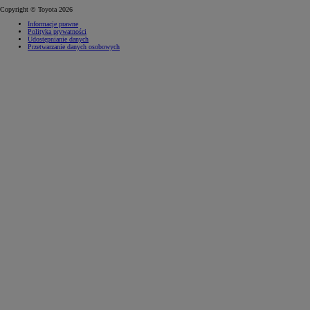
Copyright © Toyota 2026
Informacje prawne
Polityka prywatności
Udostępnianie danych
Przetwarzanie danych osobowych