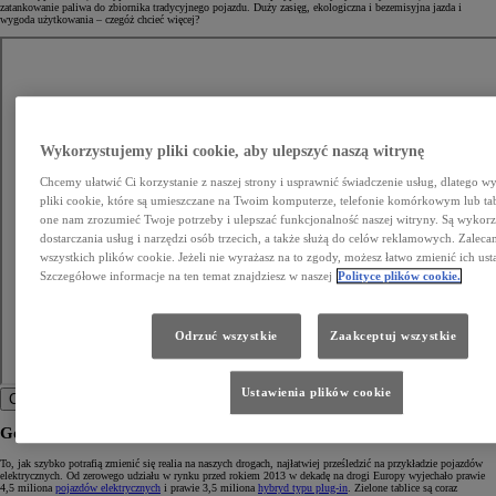
zatankowanie paliwa do zbiornika tradycyjnego pojazdu. Duży zasięg, ekologiczna i bezemisyjna jazda i
wygoda użytkowania – czegóż chcieć więcej?
Wykorzystujemy pliki cookie, aby ulepszyć naszą witrynę
Chcemy ułatwić Ci korzystanie z naszej strony i usprawnić świadczenie usług, dlatego 
pliki cookie, które są umieszczane na Twoim komputerze, telefonie komórkowym lub ta
one nam zrozumieć Twoje potrzeby i ulepszać funkcjonalność naszej witryny. Są wykor
dostarczania usług i narzędzi osób trzecich, a także służą do celów reklamowych. Zalec
wszystkich plików cookie. Jeżeli nie wyrażasz na to zgody, możesz łatwo zmienić ich ust
Szczegółowe informacje na ten temat znajdziesz w naszej
Polityce plików cookie.
Odrzuć wszystkie
Zaakceptuj wszystkie
Ustawienia plików cookie
Click to play video
Gdzie tankować wodór w Polsce?
To, jak szybko potrafią zmienić się realia na naszych drogach, najłatwiej prześledzić na przykładzie pojazdów
elektrycznych. Od zerowego udziału w rynku przed rokiem 2013 w dekadę na drogi Europy wyjechało prawie
4,5 miliona
pojazdów elektrycznych
i prawie 3,5 miliona
hybryd typu plug-in
. Zielone tablice są coraz