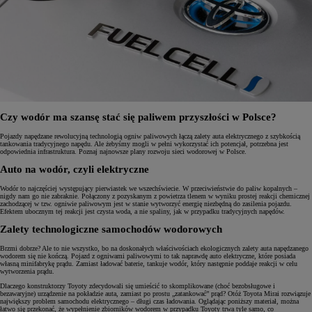
Czy wodór ma szansę stać się paliwem przyszłości w Polsce?
Pojazdy napędzane rewolucyjną technologią ogniw paliwowych łączą zalety auta elektrycznego z szybkością
tankowania tradycyjnego napędu. Ale żebyśmy mogli w pełni wykorzystać ich potencjał, potrzebna jest
odpowiednia infrastruktura. Poznaj najnowsze plany rozwoju sieci wodorowej w Polsce.
Auto na wodór, czyli elektryczne
Wodór to najczęściej występujący pierwiastek we wszechświecie. W przeciwieństwie do paliw kopalnych –
nigdy nam go nie zabraknie. Połączony z pozyskanym z powietrza tlenem w wyniku prostej reakcji chemicznej
zachodzącej w tzw. ogniwie paliwowym jest w stanie wytworzyć energię niezbędną do zasilenia pojazdu.
Efektem ubocznym tej reakcji jest czysta woda, a nie spaliny, jak w przypadku tradycyjnych napędów.
Zalety technologiczne samochodów wodorowych
Brzmi dobrze? Ale to nie wszystko, bo na doskonałych właściwościach ekologicznych zalety auta napędzanego
wodorem się nie kończą. Pojazd z ogniwami paliwowymi to tak naprawdę auto elektryczne, które posiada
własną minifabrykę prądu. Zamiast ładować baterie, tankuje wodór, który następnie poddaje reakcji w celu
wytworzenia prądu.
Dlaczego konstruktorzy Toyoty zdecydowali się umieścić to skomplikowane (choć bezobsługowe i
bezawaryjne) urządzenie na pokładzie auta, zamiast po prostu „zatankować” prąd? Otóż Toyota Mirai rozwiązuje
największy problem samochodu elektrycznego – długi czas ładowania. Oglądając poniższy materiał, można
łatwo się przekonać, że wypełnienie zbiorników wodorem w przypadku Toyoty trwa tyle samo, co