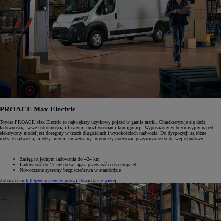
PROACE Max Electric
Toyota PROACE Max Electric to największy użytkowy pojazd w gamie marki. Charakteryzuje się dużą
ładownością, wszechstronnością i licznymi możliwościami konfiguracji. Wyposażony w bezemisyjny napęd
elektryczny model jest dostępny w trzech długościach i wysokościach nadwozia. Do dyspozycji są różne
rodzaje nadwozia, między innymi uniwersalny furgon czy podwozie przeznaczone do dalszej zabudowy.
Zasięg na jednym ładowaniu do 424 km
Ładowność do 17 m³ pozwalająca przewieźć do 5 europalet
Nowoczesne systemy bezpieczeństwa w standardzie
Zobacz cennik
(Opens in new window)
Dowiedz się więcej