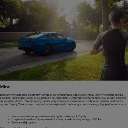
Mirai
Innowacyjny samochód elektryczny Toyota Mirai wykorzystuje ogniwa paliwowe, które wytwarzają energię
z wodoru. Imponujące osiągi w połączeniu z nowoczesnym, eleganckim designem sprawiają, że auto wyróżnia
się na każdej drodze. Zaawansowany system oczyszczania powietrza realnie wpływa na poprawę środowiska,
czyniąc Toyotę Mirai jednym z najbardziej ekologicznych i technologicznie rozwiniętych pojazdów na świecie.
Nowoczesna technologia wodorowych ogniw paliwowych Toyoty
Uzupełnienie wodoru zajmuje około 5 minut, a maksymalny zasięg to 650 km
Zerowa emisja spalin