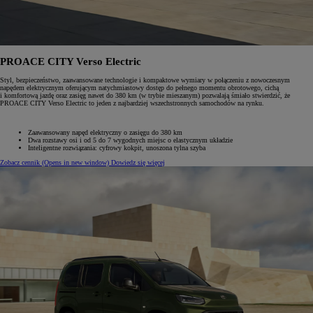
PROACE CITY Verso Electric
Styl, bezpieczeństwo, zaawansowane technologie i kompaktowe wymiary w połączeniu z nowoczesnym
napędem elektrycznym oferującym natychmiastowy dostęp do pełnego momentu obrotowego, cichą
i komfortową jazdę oraz zasięg nawet do 380 km (w trybie mieszanym) pozwalają śmiało stwierdzić, że
PROACE CITY Verso Electric to jeden z najbardziej wszechstronnych samochodów na rynku.
Zaawansowany napęd elektryczny o zasięgu do 380 km
Dwa rozstawy osi i od 5 do 7 wygodnych miejsc o elastycznym układzie
Inteligentne rozwiązania: cyfrowy kokpit, unoszona tylna szyba
Zobacz cennik
(Opens in new window)
Dowiedz się więcej