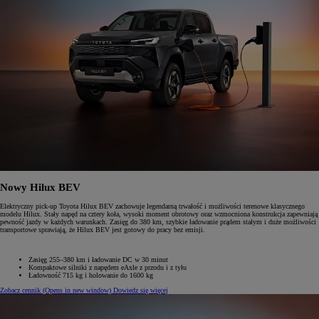
Nowy Hilux BEV
Elektryczny pick-up Toyota Hilux BEV zachowuje legendarną trwałość i możliwości terenowe klasycznego
modelu Hilux. Stały napęd na cztery koła, wysoki moment obrotowy oraz wzmocniona konstrukcja zapewniają
pewność jazdy w każdych warunkach. Zasięg do 380 km, szybkie ładowanie prądem stałym i duże możliwości
transportowe sprawiają, że Hilux BEV jest gotowy do pracy bez emisji.
Zasięg 255–380 km i ładowanie DC w 30 minut
Kompaktowe silniki z napędem eAxle z przodu i z tyłu
Ładowność 715 kg i holowanie do 1600 kg
Zobacz cennik
(Opens in new window)
Dowiedz się więcej