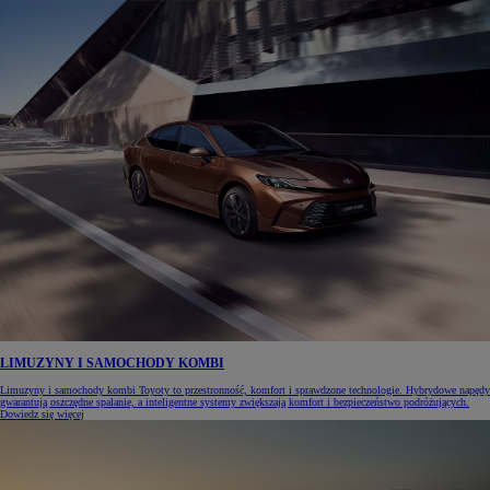
LIMUZYNY I SAMOCHODY KOMBI
Limuzyny i samochody kombi Toyoty to przestronność, komfort i sprawdzone technologie. Hybrydowe napędy
gwarantują oszczędne spalanie, a inteligentne systemy zwiększają komfort i bezpieczeństwo podróżujących.
Dowiedz się więcej