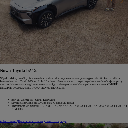
Nowa Toyota bZ4X
W pełni elektryczna Toyota z napędem na dwa lub cztery koła imponuje zasięgiem do 569 km i szybkim
ładowaniem od 10% do 80% w około 28 minut. Nowy ulepszony zespół napędowy eAxle oferuje większą
moc, mniejsze straty energii oraz większy zasięg, a dostępny w modelu napęd na cztery koła X-MODE
umożliwia dopasowywanie trybów jazdy do nawierzchni.
569 km zasięgu na jednym ładowaniu
Szybkie ładowanie od 10% do 80% w około 28 minut
Trzy napędy do wyboru: 167 KM 57,7 kWh 4×2, 224 KM 73,1 kWh 4×2 i 343 KM 73,1 kWh 4×4
X-MODE
Zobacz cennik
(Opens in new window)
Dowiedz się więcej