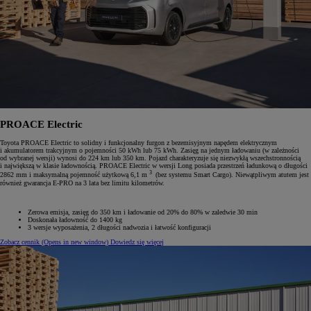
PROACE Electric
Toyota PROACE Electric to solidny i funkcjonalny furgon z bezemisyjnym napędem elektrycznym
i akumulatorem trakcyjnym o pojemności 50 kWh lub 75 kWh. Zasięg na jednym ładowaniu (w zależności
od wybranej wersji) wynosi do 224 km lub 350 km. Pojazd charakteryzuje się niezwykłą wszechstronnością
i największą w klasie ładownością. PROACE Electric w wersji Long posiada przestrzeń ładunkową o długości
3
2862 mm i maksymalną pojemność użytkową 6,1 m
(bez systemu Smart Cargo). Niewątpliwym atutem jest
również gwarancja E-PRO na 3 lata bez limitu kilometrów.
Zerowa emisja, zasięg do 350 km i ładowanie od 20% do 80% w zaledwie 30 min
Doskonała ładowność do 1400 kg
3 wersje wyposażenia, 2‎ długości nadwozia i łatwość konfiguracji
Zobacz cennik
(Opens in new window)
Dowiedz się więcej