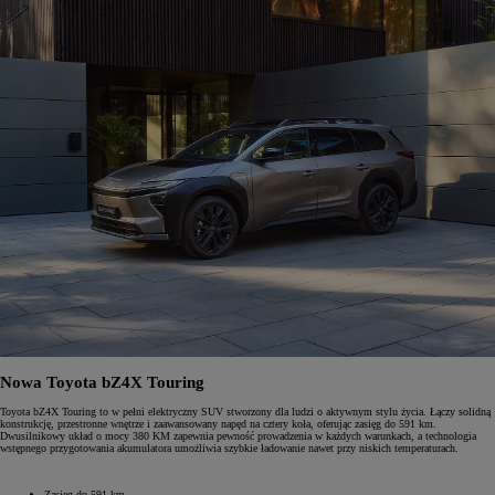
Nowa Toyota bZ4X Touring
Toyota bZ4X Touring to w pełni elektryczny SUV stworzony dla ludzi o aktywnym stylu życia. Łączy solidną
konstrukcję, przestronne wnętrze i zaawansowany napęd na cztery koła, oferując zasięg do 591 km.
Dwusilnikowy układ o mocy 380 KM zapewnia pewność prowadzenia w każdych warunkach, a technologia
wstępnego przygotowania akumulatora umożliwia szybkie ładowanie nawet przy niskich temperaturach.
Zasięg do 591 km