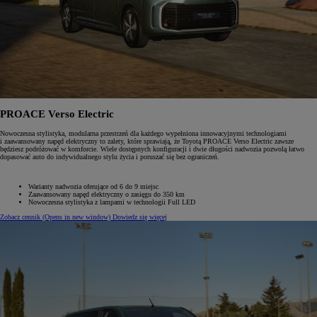
PROACE Verso Electric
Nowoczesna stylistyka, modularna przestrzeń dla każdego wypełniona innowacyjnymi technologiami
i zaawansowany napęd elektryczny to zalety, które sprawiają, że Toyotą PROACE Verso Electric zawsze
będziesz podróżować w komforcie. Wiele dostępnych konfiguracji i dwie długości nadwozia pozwolą łatwo
dopasować auto do indywidualnego stylu życia i poruszać się bez ograniczeń.
Warianty nadwozia oferujące od 6 do 9 miejsc
Zaawansowany napęd elektryczny o zasięgu do 350 km
Nowoczesna stylistyka z lampami w technologii Full LED
Zobacz cennik
(Opens in new window)
Dowiedz się więcej