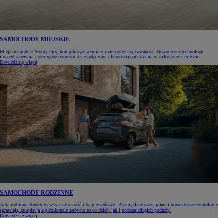
SAMOCHODY MIEJSKIE
Miejskie modele Toyoty łączą kompaktowe wymiary i niespotykaną zwrotność. Nowoczesne technologie
i napęd zapewniają oszczędne poruszania się połączone z łatwością parkowania w zatłoczonym mieście.
Dowiedz się więcej
SAMOCHODY RODZINNE
Auta rodzinne Toyoty to wszechstronność i bezpieczeństwo. Przemyślane rozwiązania i nowoczesne technologie
sprawiają, że spisują się doskonale zarówno na co dzień, jak i podczas długich podróży.
Dowiedz się więcej