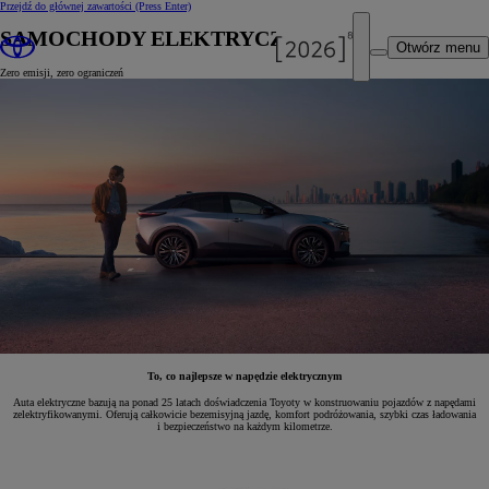
Przejdź do głównej zawartości
(Press Enter)
SAMOCHODY ELEKTRYCZNE
Otwórz menu
Zero emisji, zero ograniczeń
To, co najlepsze w napędzie elektrycznym
Auta elektryczne bazują na ponad 25 latach doświadczenia Toyoty w konstruowaniu pojazdów z napędami
zelektryfikowanymi. Oferują całkowicie bezemisyjną jazdę, komfort podróżowania, szybki czas ładowania
i bezpieczeństwo na każdym kilometrze.