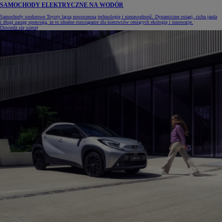
SAMOCHODY ELEKTRYCZNE NA WODÓR
Samochody wodorowe Toyoty łączą nowoczesną technologię i niezawodność. Dynamiczne osiągi, cicha jazda
i długi zasięg sprawiają, że to idealne rozwiązanie dla kierowców ceniących ekologię i innowacje.
Dowiedz się więcej