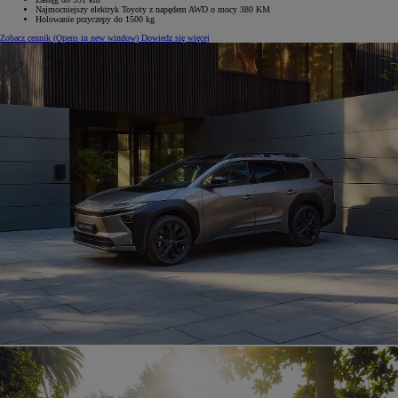
Najmocniejszy elektryk Toyoty z napędem AWD o mocy 380 KM
Holowanie przyczepy do 1500 kg
Zobacz cennik
(Opens in new window)
Dowiedz się więcej