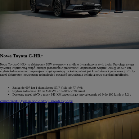
Nowa Toyota C-HR+
Nowa Toyota C-HR+ to elektryczny SUV stworzony z myślą o dynamicznym stylu życia. Przyciąga uwagę
sylwetką inspirowaną coupé, oferując jednocześnie przestronne i dopracowane wnętrze. Zasięg do 607 km,
szybkie ładowanie oraz imponujące osiągi sprawiają, że każda podróż jest komfortowa i pełna emocji. Cichy
napęd elektryczny, nowoczesne technologie i pewność prowadzenia definiują nowy standard mobilności.
Zasięg do 607 km i akumulatory 57,7 kWh lub 77 kWh
Szybkie ładowanie DC do 150 kW – 10–80% w 28 minut
Dostępny napęd AWD o mocy 343 KM zapewniający przyspieszenie od 0 do 100 km/h w 5,2 s
Zobacz cennik
(Opens in new window)
Dowiedz się więcej