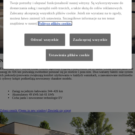
Twoje potrzeby i ulepszać funkcjonalność naszej witryny. Są wykorzystywane do
dostarczania usług i narzędzi osób trzecich, a także służą do celów reklamowych.
Zalecamy akceptację wszystkich plików cookie. Jeżeli nie wyrażasz na to zgody,
możesz łatwo zmienić ich ustawienia. Szczegółowe informacje na ten temat
znajdziesz w naszej
Polityce plików cookie.
Odrzuć wszystkie
Zaakceptuj wszystkie
Ustawienia plików cookie
Nowy Urban Cruiser
Elektryczny SUV Toyota Urban Cruiser zapewnia wygodę i efektywność na co dzień. Cicha, płynna jazda oraz
zasięg do 426 km pozwalają swobodnie poruszać się po mieście i poza nim. Dwa warianty baterii oraz system
ich prekondycjonowania zwiększają komfort użytkowania w każdych warunkach, a zaawansowane multimedia
i cyfrowy kokpit podkreślają nowoczesny charakter modelu.
Zasięg na jednym ładowaniu 344–426 km
Akumulatory 49 kWh lub 61 kWh
Cicha jazda i nowoczesne technologie EV
Zobacz cennik
(Opens in new window)
Dowiedz się więcej