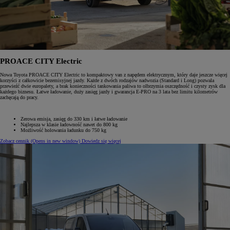
PROACE CITY Electric
Nowa Toyota PROACE CITY Electric to kompaktowy van z napędem elektrycznym, który daje jeszcze więcej
korzyści z całkowicie bezemisyjnej jazdy. Każde z dwóch rodzajów nadwozia (Standard i Long) pozwala
przewieźć dwie europalety, a brak konieczności tankowania paliwa to olbrzymia oszczędność i czysty zysk dla
każdego biznesu. Łatwe ładowanie, duży zasięg jazdy i gwarancja E-PRO na 3 lata bez limitu kilometrów
zachęcają do pracy.
Zerowa emisja, zasięg do 330 km i łatwe ładowanie
Najlepsza w klasie ładowność nawet do 800 kg
Możliwość holowania ładunku do 750 kg
Zobacz cennik
(Opens in new window)
Dowiedz się więcej