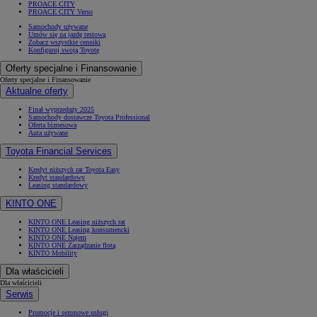
PROACE CITY
PROACE CITY Verso
Samochody używane
Umów się na jazdę testową
Zobacz wszystkie cenniki
Konfiguruj swoją Toyotę
Oferty specjalne i Finansowanie
Oferty specjalne i Finansowanie
Aktualne oferty
Finał wyprzedaży 2025
Samochody dostawcze Toyota Professional
Oferta biznesowa
Auta używane
Toyota Financial Services
Kredyt niższych rat Toyota Easy
Kredyt standardowy
Leasing standardowy
KINTO ONE
KINTO ONE Leasing niższych rat
KINTO ONE Leasing konsumencki
KINTO ONE Najem
KINTO ONE Zarządzanie flotą
KINTO Mobility
Dla właścicieli
Dla właścicieli
Serwis
Promocje i sezonowe usługi