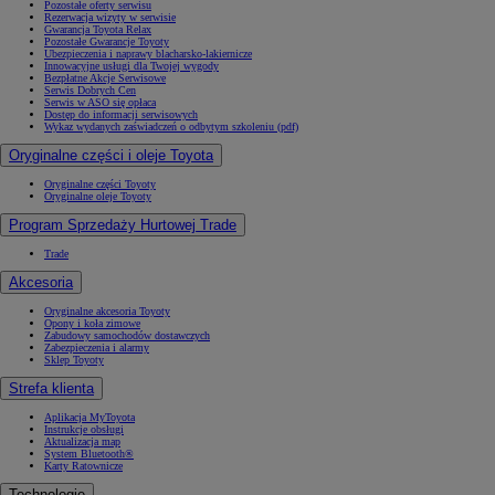
Pozostałe oferty serwisu
Rezerwacja wizyty w serwisie
Gwarancja Toyota Relax
Pozostałe Gwarancje Toyoty
Ubezpieczenia i naprawy blacharsko-lakiernicze
Innowacyjne usługi dla Twojej wygody
Bezpłatne Akcje Serwisowe
Serwis Dobrych Cen
Serwis w ASO się opłaca
Dostęp do informacji serwisowych
Wykaz wydanych zaświadczeń o odbytym szkoleniu (pdf)
Oryginalne części i oleje Toyota
Oryginalne części Toyoty
Oryginalne oleje Toyoty
Program Sprzedaży Hurtowej Trade
Trade
Akcesoria
Oryginalne akcesoria Toyoty
Opony i koła zimowe
Zabudowy samochodów dostawczych
Zabezpieczenia i alarmy
Sklep Toyoty
Strefa klienta
Aplikacja MyToyota
Instrukcje obsługi
Aktualizacja map
System Bluetooth®
Karty Ratownicze
Technologie