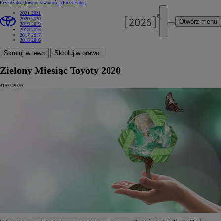
Przejdź do głównej zawartości
(Press Enter)
2021
2021
2020
2020
Otwórz menu
2019
2019
2018
2018
2017
2017
2016
2016
Skroluj w lewo
Skroluj w prawo
Zielony Miesiąc Toyoty 2020
31/07/2020