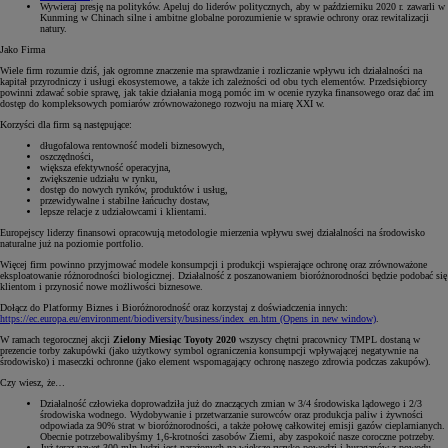
Wywieraj presję na polityków. Apeluj do liderów politycznych, aby w październiku 2020 r. zawarli w
Kunming w Chinach silne i ambitne globalne porozumienie w sprawie ochrony oraz rewitalizacji
natury.
Jako Firma
Wiele firm rozumie dziś, jak ogromne znaczenie ma sprawdzanie i rozliczanie wpływu ich działalności na
kapitał przyrodniczy i usługi ekosystemowe, a także ich zależności od obu tych elementów. Przedsiębiorcy
powinni zdawać sobie sprawę, jak takie działania mogą pomóc im w ocenie ryzyka finansowego oraz dać im
dostęp do kompleksowych pomiarów zrównoważonego rozwoju na miarę XXI w.
Korzyści dla firm są następujące:
długofalowa rentowność modeli biznesowych,
oszczędności,
większa efektywność operacyjna,
zwiększenie udziału w rynku,
dostęp do nowych rynków, produktów i usług,
przewidywalne i stabilne łańcuchy dostaw,
lepsze relacje z udziałowcami i klientami.
Europejscy liderzy finansowi opracowują metodologie mierzenia wpływu swej działalności na środowisko
naturalne już na poziomie portfolio.
Więcej firm powinno przyjmować modele konsumpcji i produkcji wspierające ochronę oraz zrównoważone
eksploatowanie różnorodności biologicznej. Działalność z poszanowaniem bioróżnorodności będzie podobać się
klientom i przynosić nowe możliwości biznesowe.
Dołącz do Platformy Biznes i Bioróżnorodność oraz korzystaj z doświadczenia innych:
https://ec.europa.eu/environment/biodiversity/business/index_en.htm
(Opens in new window)
.
W ramach tegorocznej akcji
Zielony Miesiąc Toyoty 2020
wszyscy chętni pracownicy TMPL dostaną w
prezencie torby zakupówki (jako użytkowy symbol ograniczenia konsumpcji wpływającej negatywnie na
środowisko) i maseczki ochronne (jako element wspomagający ochronę naszego zdrowia podczas zakupów).
Czy wiesz, że…
Działalność człowieka doprowadziła już do znaczących zmian w 3/4 środowiska lądowego i 2/3
środowiska wodnego. Wydobywanie i przetwarzanie surowców oraz produkcja paliw i żywności
odpowiada za 90% strat w bioróżnorodności, a także połowę całkowitej emisji gazów cieplarnianych.
Obecnie potrzebowalibyśmy 1,6-krotności zasobów Ziemi, aby zaspokoić nasze coroczne potrzeby.
Już teraz nawet 300 mln ludzi jest narażonych na większe ryzyko powodzi i huraganów z powodu