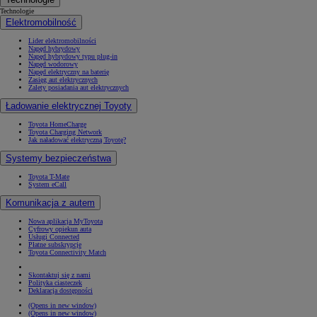
Technologie
Elektromobilność
Lider elektromobilności
Napęd hybrydowy
Napęd hybrydowy typu plug-in
Napęd wodorowy
Napęd elektryczny na baterię
Zasięg aut elektrycznych
Zalety posiadania aut elektrycznych
Ładowanie elektrycznej Toyoty
Toyota HomeCharge
Toyota Charging Network
Jak naładować elektryczną Toyotę?
Systemy bezpieczeństwa
Toyota T-Mate
System eCall
Komunikacja z autem
Nowa aplikacja MyToyota
Cyfrowy opiekun auta
Usługi Connected
Płatne subskrypcje
Toyota Connectivity Match
Skontaktuj się z nami
Polityka ciasteczek
Deklaracja dostępności
(Opens in new window)
(Opens in new window)