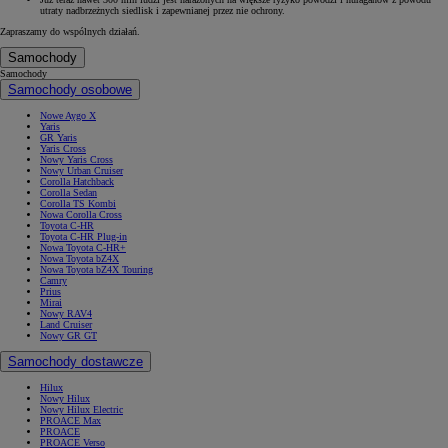
utraty nadbrzeżnych siedlisk i zapewnianej przez nie ochrony.
Zapraszamy do wspólnych działań.
Samochody
Samochody
Samochody osobowe
Nowe Aygo X
Yaris
GR Yaris
Yaris Cross
Nowy Yaris Cross
Nowy Urban Cruiser
Corolla Hatchback
Corolla Sedan
Corolla TS Kombi
Nowa Corolla Cross
Toyota C-HR
Toyota C-HR Plug-in
Nowa Toyota C-HR+
Nowa Toyota bZ4X
Nowa Toyota bZ4X Touring
Camry
Prius
Mirai
Nowy RAV4
Land Cruiser
Nowy GR GT
Samochody dostawcze
Hilux
Nowy Hilux
Nowy Hilux Electric
PROACE Max
PROACE
PROACE Verso