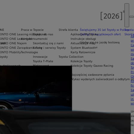
y
ONE
Praca w Toyocie
Strefa klienta
Świętujemy 35 lat Toyoty w Polsce
Toyota
KINTO ONE Leasing niższych rat
Dołącz do nas
Aplikacja MyToyota
Odkryj 35 wyjątkowych ofert
Skonta
Ak
KINTO ONE Leasing konsumencki
Kontakt
Instrukcje obsługi
pr
Umów się na jazdę testową
rade
KINTO ONE Najem
Skontaktuj się z nami
Aktualizacja map
Ce
KINTO ONE Zarządzanie flotą
Salony i serwisy Toyoty
System Bluetooth®
ws
KINTO Mobility
Technologie
Karty Ratownicze
mo
Toyoty
Innowacje
Toyota Collection
S
Toyota T-Mate
Kolekcje Toyoty
do
 dostawczych
Motorsport
Kolekcje Toyoty Gazoo Racing
To
my
System eCall
FAQ
Pr
Cyfrowy opiekun auta
Najczęściej zadawane pytania
Of
Ładowanie
Wykaz wydanych zaświadczeń o odbytym szk
KI
Connected
fi
S
u
in
w
U
si
ja
te