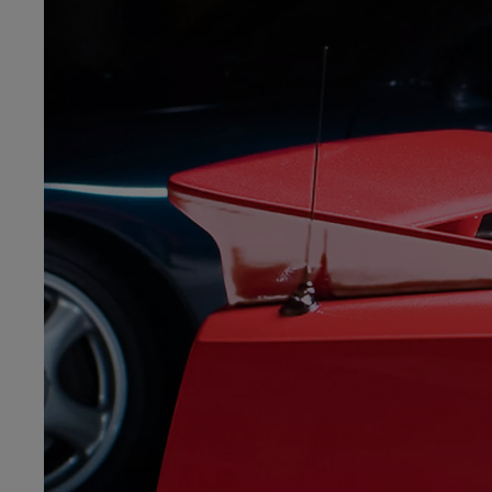
Od
105 300 zł
Corolla Hatchback
HYBRID