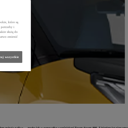
okie, które są
potrzeby i
także służą do
łatwo zmienić
uj wszystkie
em zużycia paliwa — trochę jak w przypadku wcześniejszej Toyoty Sports 800. Z biegiem lat pierwotny