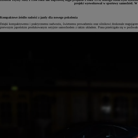
projekt wyewoluował w sportowy samochód. W efe
Kompaktowe źródło radości z jazdy dla nowego pokolenia
Dzięki kompaktowemu i praktycznemu nadwoziu, świetnemu prowadzeniu oraz silnikowi doskonale reagującemu 
pierwszym japońskim produkowanym seryjnie samochodem z takim układem. Prasa prześcigała się w pochwała