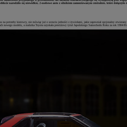
kcie narodziło się niewielkie, 2-osobowe auto z silnikiem zamontowanym centralnie, które dołączyło d
na potrzeby kierowcy, nie mówiąc już o uczuciu jedności z żywiołami, jakie zapewniał opcjonalny otwieran
ch nowego modelu, a malutka Toyota uzyskała prestiżowy tytuł Japońskiego Samochodu Roku za rok 1984/85