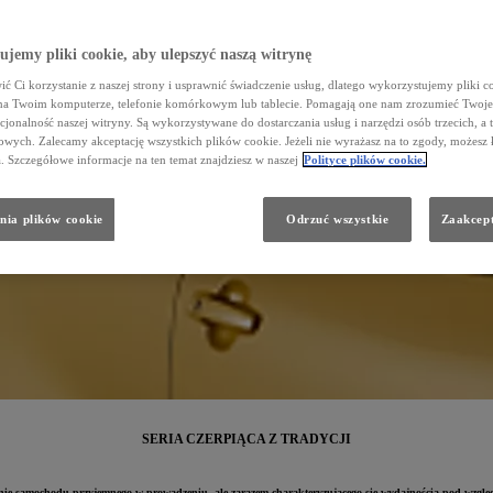
jemy pliki cookie, aby ulepszyć naszą witrynę
ć Ci korzystanie z naszej strony i usprawnić świadczenie usług, dlatego wykorzystujemy pliki co
na Twoim komputerze, telefonie komórkowym lub tablecie. Pomagają one nam zrozumieć Twoje 
cjonalność naszej witryny. Są wykorzystywane do dostarczania usług i narzędzi osób trzecich, a 
wych. Zalecamy akceptację wszystkich plików cookie. Jeżeli nie wyrażasz na to zgody, możesz 
a. Szczegółowe informacje na ten temat znajdziesz w naszej
Polityce plików cookie.
nia plików cookie
Odrzuć wszystkie
Zaakcept
SERIA CZERPIĄCA Z TRADYCJI
enie samochodu przyjemnego w prowadzeniu, ale zarazem charakteryzującego się wydajnością pod względ