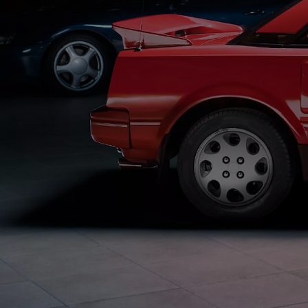
Od
81 900 zł
Yaris Cross
HYBRID