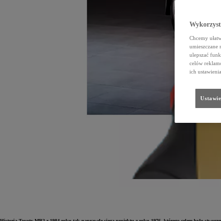
Wykorzystu
Chcemy ułatwi
umieszczane 
ulepszać funk
celów reklamo
ich ustawieni
Ustawie
Historia Toyoty MR2 z 1984 roku tak naprawdę sięga projektu z roku 1976, którego celem było stworz