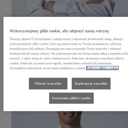
Wykorzystujemy pliki cookie, aby ulepszyć naszą witrynę
Chcemy ułatwić Ci korzystanie z naszej strony i usprawnić świadczenie usług, dlatego
wykorzystujemy pliki cookie, które są umieszczane na Twoim komputerze, telefonie
komórkowym lub tablecie. Pomagają one nam zrozumieć Twoje potrzeby i ulepszać
Kamui Kobayashi
funkcjonalność naszej witryny. Są wykorzystywane do dostarczania usług i narzędzi osó
Dyrektor zespołu i kierowca
trzecich, a także służą do celów reklamowych. Zalecamy akceptację wszystkich plików
cookie. Jeżeli nie wyrażasz na to zgody, możesz łatwo zmienić ich ustawienia.
Szczegółowe informacje na ten temat znajdziesz w naszej
Polityce plików cookie.
Odrzuć wszystkie
Zaakceptuj wszystkie
Ustawienia plików cookie