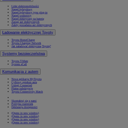
Lider elektromobilności
Napęd hybrydowy
Napęd hybrydowy typu plug-in
Napęd wodorowy
Napęd elektryczny na baterię
Zasięg aut elektrycznych
Zalety posiadania aut elektrycznych
Ładowanie elektrycznej Toyoty
Toyota HomeCharge
Toyota Charging Network
Jak naładować elektryczną Toyotę?
Systemy bezpieczeństwa
Toyota T-Mate
System eCall
Komunikacja z autem
Nowa aplikacja MyToyota
Cyfrowy opiekun auta
Usługi Connected
Płatne subskrypcje
Toyota Connectivity Match
Skontaktuj się z nami
Polityka ciasteczek
Deklaracja dostępności
(Opens in new window)
(Opens in new window)
(Opens in new window)
(Opens in new window)