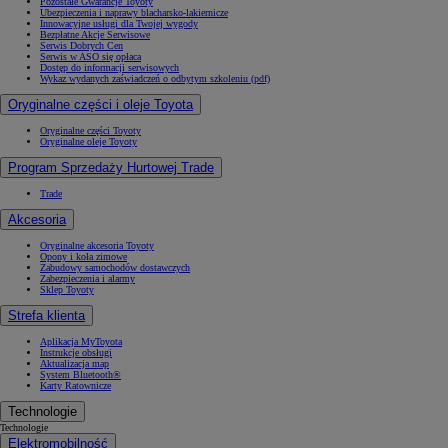
Pozostałe Gwarancje Toyoty
Ubezpieczenia i naprawy blacharsko-lakiernicze
Innowacyjne usługi dla Twojej wygody
Bezpłatne Akcje Serwisowe
Serwis Dobrych Cen
Serwis w ASO się opłaca
Dostęp do informacji serwisowych
Wykaz wydanych zaświadczeń o odbytym szkoleniu (pdf)
Oryginalne części i oleje Toyota
Oryginalne części Toyoty
Oryginalne oleje Toyoty
Program Sprzedaży Hurtowej Trade
Trade
Akcesoria
Oryginalne akcesoria Toyoty
Opony i koła zimowe
Zabudowy samochodów dostawczych
Zabezpieczenia i alarmy
Sklep Toyoty
Strefa klienta
Aplikacja MyToyota
Instrukcje obsługi
Aktualizacja map
System Bluetooth®
Karty Ratownicze
Technologie
Technologie
Elektromobilność