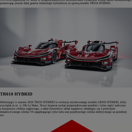
przesuwając jeszcze dalej granice technologii hybrydowej za sprawą modelu TR010 HYBRID.
TR010 HYBRID
Debiutujący w sezonie 2026 TR010 HYBRID to ewolucja utytułowanego modelu GR010 HYBRID, który
zwyciężał m.in. w 24h Le Mans. Nowy hypercar zyskał przeprojektowane przednie i tylne części nadwozia
z kompozytu włókna węglowego, a także hybrydowy układ napędowy składający się z podwójnie
doładowywanego silnika V6 napędzającego tylne koła oraz pojedynczego silnika elektrycznego na przedniej
osi.