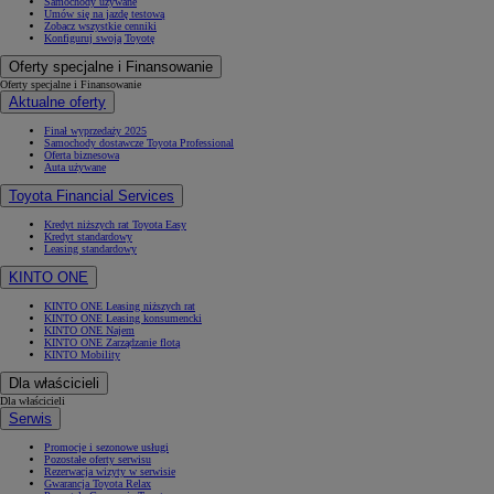
Samochody używane
Umów się na jazdę testową
Zobacz wszystkie cenniki
Konfiguruj swoją Toyotę
Oferty specjalne i Finansowanie
Oferty specjalne i Finansowanie
Aktualne oferty
Finał wyprzedaży 2025
Samochody dostawcze Toyota Professional
Oferta biznesowa
Auta używane
Toyota Financial Services
Kredyt niższych rat Toyota Easy
Kredyt standardowy
Leasing standardowy
KINTO ONE
KINTO ONE Leasing niższych rat
KINTO ONE Leasing konsumencki
KINTO ONE Najem
KINTO ONE Zarządzanie flotą
KINTO Mobility
Dla właścicieli
Dla właścicieli
Serwis
Promocje i sezonowe usługi
Pozostałe oferty serwisu
Rezerwacja wizyty w serwisie
Gwarancja Toyota Relax