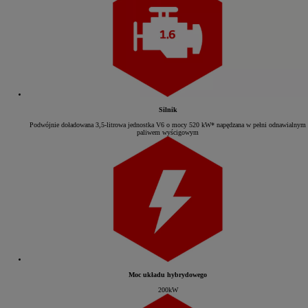
Silnik
Podwójnie doładowana 3,5-litrowa jednostka V6 o mocy 520 kW* napędzana w pełni odnawialnym
paliwem wyścigowym
Moc układu hybrydowego
200kW