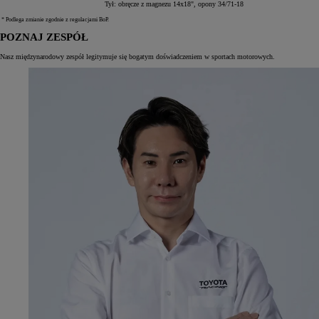
Tył: obręcze z magnezu 14x18", opony 34/71-18
* Podlega zmianie zgodnie z regulacjami BoP.
POZNAJ ZESPÓŁ
Nasz międzynarodowy zespół legitymuje się bogatym doświadczeniem w sportach motorowych.