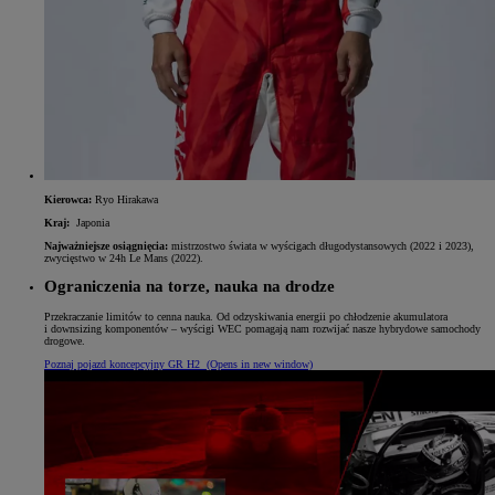
Kierowca:
Ryo Hirakawa
Kraj:
Japonia
Najważniejsze osiągnięcia:
mistrzostwo świata w wyścigach długodystansowych (2022 i 2023),
zwycięstwo w 24h Le Mans (2022).
Ograniczenia na torze, nauka na drodze
Przekraczanie limitów to cenna nauka. Od odzyskiwania energii po chłodzenie akumulatora
i downsizing komponentów – wyścigi WEC pomagają nam rozwijać nasze hybrydowe samochody
drogowe.
Poznaj pojazd koncepcyjny GR H2
(Opens in new window)