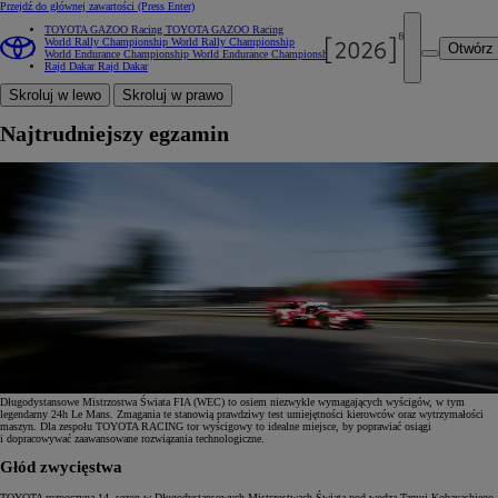
Przejdź do głównej zawartości
(Press Enter)
TOYOTA GAZOO Racing
TOYOTA GAZOO Racing
World Rally Championship
World Rally Championship
Otwórz
World Endurance Championship
World Endurance Championship
Rajd Dakar
Rajd Dakar
Skroluj w lewo
Skroluj w prawo
Najtrudniejszy egzamin
Długodystansowe Mistrzostwa Świata FIA (WEC) to osiem niezwykle wymagających wyścigów, w tym
legendarny 24h Le Mans. Zmagania te stanowią prawdziwy test umiejętności kierowców oraz wytrzymałości
maszyn. Dla zespołu TOYOTA RACING tor wyścigowy to idealne miejsce, by poprawiać osiągi
i dopracowywać zaawansowane rozwiązania technologiczne.
Głód zwycięstwa
TOYOTA rozpoczyna 14. sezon w Długodystansowych Mistrzostwach Świata pod wodzą Tamui Kobayashiego,