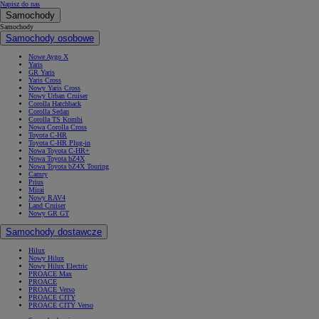
Napisz do nas
Samochody
Samochody
Samochody osobowe
Nowe Aygo X
Yaris
GR Yaris
Yaris Cross
Nowy Yaris Cross
Nowy Urban Cruiser
Corolla Hatchback
Corolla Sedan
Corolla TS Kombi
Nowa Corolla Cross
Toyota C-HR
Toyota C-HR Plug-in
Nowa Toyota C-HR+
Nowa Toyota bZ4X
Nowa Toyota bZ4X Touring
Camry
Prius
Mirai
Nowy RAV4
Land Cruiser
Nowy GR GT
Samochody dostawcze
Hilux
Nowy Hilux
Nowy Hilux Electric
PROACE Max
PROACE
PROACE Verso
PROACE CITY
PROACE CITY Verso