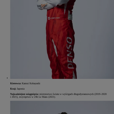
Kierowca:
Kamui Kobayashi
Kraj:
Japonia
Najważniejsze osiągnięcia:
mistrzostwo świata w wyścigach długodystansowych (2019–2020
i 2021), zwycięstwo w 24h Le Mans (2021).