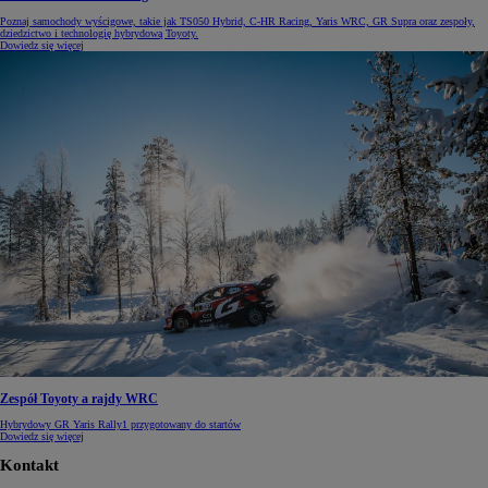
Poznaj samochody wyścigowe, takie jak TS050 Hybrid, C-HR Racing, Yaris WRC, GR Supra oraz zespoły,
dziedzictwo i technologię hybrydową Toyoty.
Dowiedz się więcej
Zespół Toyoty a rajdy WRC
Hybrydowy GR Yaris Rally1 przygotowany do startów
Dowiedz się więcej
Kontakt