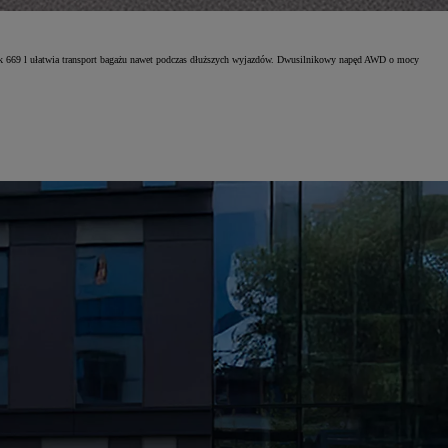
żnik 669 l ułatwia transport bagażu nawet podczas dłuższych wyjazdów. Dwusilnikowy napęd AWD o mocy