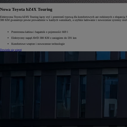
Nowa Toyota bZ4X Touring
Elektryczna Toyota bZ4X Touring łączy styl i przestrzeń typową dla komfortowych aut rodzinnych z eleganc
380 KM gwarantuje pewne prowadzenie w każdych warunkach, a szybkie ładowanie i nowoczesne systemy mult
Przestronna kabina i bagażnik o pojemności 669 l
Elektryczny napęd AWD 380 KM z zasięgiem do 591 km
Komfortowe wnętrze i nowoczesne technologie
Dowiedz się więcej