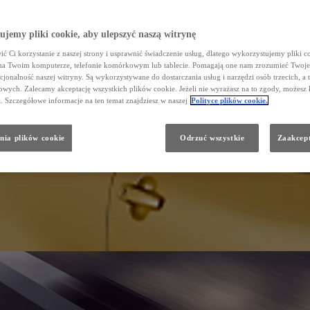
jemy pliki cookie, aby ulepszyć naszą witrynę
ć Ci korzystanie z naszej strony i usprawnić świadczenie usług, dlatego wykorzystujemy pliki co
na Twoim komputerze, telefonie komórkowym lub tablecie. Pomagają one nam zrozumieć Twoje 
cjonalność naszej witryny. Są wykorzystywane do dostarczania usług i narzędzi osób trzecich, a 
wych. Zalecamy akceptację wszystkich plików cookie. Jeżeli nie wyrażasz na to zgody, możesz 
a. Szczegółowe informacje na ten temat znajdziesz w naszej
Polityce plików cookie.
nia plików cookie
Odrzuć wszystkie
Zaakcept