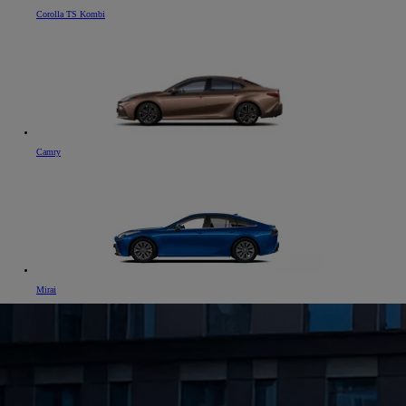
Corolla TS Kombi
Camry
Od
81 900 zł
Mirai
Yaris Cross
HYBRID