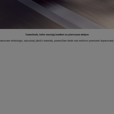
Samochody, które stawiają komfort na pierwszym miejscu
sowane technologie, najwyższej jakości materiały, przemyślane detale oraz mnóstwo przestrzeni dopasowanej