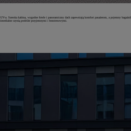
ją SUV-a. Szeroka kabina, wygodne fotele i panoramiczny dach zapewniają komfort pasażerom, a pojemny baga
imedialne czynią podróże przyjemnymi i bezstresowymi.