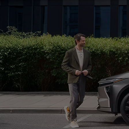
Od
105 300 zł
Corolla Hatchback
HYBRID