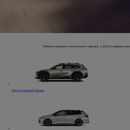
Podróżuj wygodnie w nowoczesnych wnętrzach, w których znajdziesz zaawan
Nowa Toyota bZ4X Touring