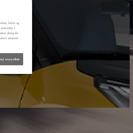
okie, które są
potrzeby i
także służą do
łatwo zmienić
uj wszystkie