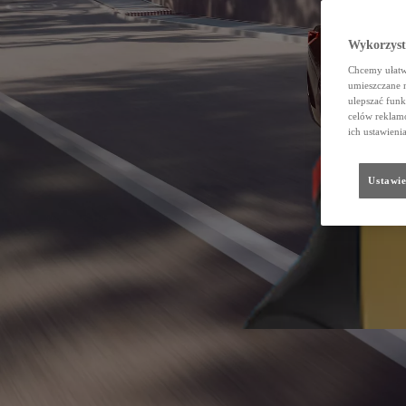
Wykorzystu
Chcemy ułatwi
umieszczane 
ulepszać funk
celów reklamo
ich ustawieni
Ustawie