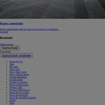
Kupno samochodu
Kupno samochodu wiąże się zazwyczaj ze sporym wydatkiem.
Sprawdź
Kontakt
Napisz do nas
Samochody
Samochody
Samochody osobowe
Nowe Aygo X
Yaris
GR Yaris
Yaris Cross
Nowy Yaris Cross
Nowy Urban Cruiser
Corolla Hatchback
Corolla Sedan
Corolla TS Kombi
Nowa Corolla Cross
Toyota C-HR
Toyota C-HR Plug-in
Nowa Toyota C-HR+
Nowa Toyota bZ4X
Nowa Toyota bZ4X Touring
Camry
Prius