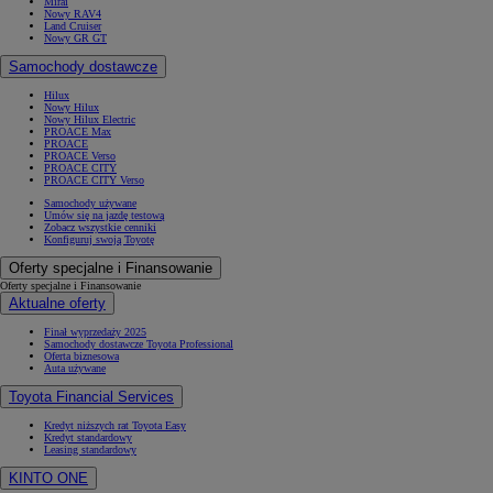
Mirai
Nowy RAV4
Land Cruiser
Nowy GR GT
Samochody dostawcze
Hilux
Nowy Hilux
Nowy Hilux Electric
PROACE Max
PROACE
PROACE Verso
PROACE CITY
PROACE CITY Verso
Samochody używane
Umów się na jazdę testową
Zobacz wszystkie cenniki
Konfiguruj swoją Toyotę
Oferty specjalne i Finansowanie
Oferty specjalne i Finansowanie
Aktualne oferty
Finał wyprzedaży 2025
Samochody dostawcze Toyota Professional
Oferta biznesowa
Auta używane
Toyota Financial Services
Kredyt niższych rat Toyota Easy
Kredyt standardowy
Leasing standardowy
KINTO ONE