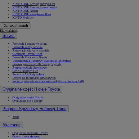
KINTO ONE Leasing niższych rat
KINTO ONE Leasing konsumencki
KINTO ONE Najem
KINTO ONE Zarządzanie flotą
KINTO Mobility
Dla właścicieli
Dla właścicieli
Serwis
Promocje i sezonowe usługi
Pozostałe oferty serwisu
Rezerwacja wizyty w serwisie
Gwarancja Toyota Relax
Pozostałe Gwarancje Toyoty
Ubezpieczenia i naprawy blacharsko-lakiernicze
Innowacyjne usługi dla Twojej wygody
Bezpłatne Akcje Serwisowe
Serwis Dobrych Cen
Serwis w ASO się opłaca
Dostęp do informacji serwisowych
Wykaz wydanych zaświadczeń o odbytym szkoleniu (pdf)
Oryginalne części i oleje Toyota
Oryginalne części Toyoty
Oryginalne oleje Toyoty
Program Sprzedaży Hurtowej Trade
Trade
Akcesoria
Oryginalne akcesoria Toyoty
Opony i koła zimowe