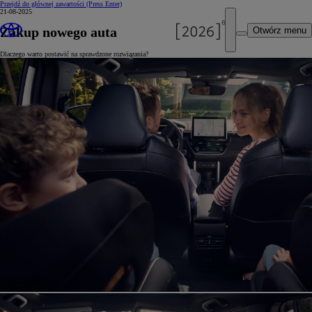
Przejdź do głównej zawartości
(Press Enter)
21-08-2025
Zakup nowego auta
Otwórz menu
Dlaczego warto postawić na sprawdzone rozwiązania?