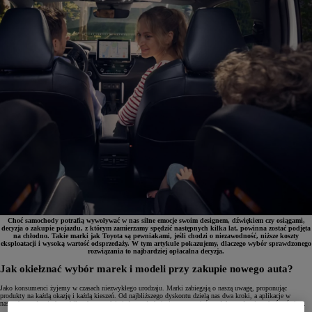
Choć samochody potrafią wywoływać w nas silne emocje swoim designem, dźwiękiem czy osiągami,
decyzja o zakupie pojazdu, z którym zamierzamy spędzić następnych kilka lat, powinna zostać podjęta
na chłodno. Takie marki jak Toyota są pewniakami, jeśli chodzi o niezawodność, niższe koszty
eksploatacji i wysoką wartość odsprzedaży. W tym artykule pokazujemy, dlaczego wybór sprawdzonego
rozwiązania to najbardziej opłacalna decyzja.
Jak okiełznać wybór marek i modeli przy zakupie nowego auta?
Jako konsumenci żyjemy w czasach niezwykłego urodzaju. Marki zabiegają o naszą uwagę, proponując
produkty na każdą okazję i każdą kieszeń. Od najbliższego dyskontu dzielą nas dwa kroki, a aplikacje w
naszych urządzeniach mobilnych pozwalają jednym dotknięciem zamawiać produkty z drugiego końca świata.