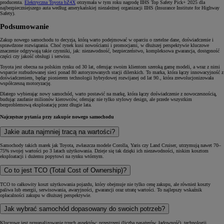
producenta.
Elektryczna Toyota bZ4X
otrzymała w tym roku nagrodę IIHS Top Safety Pick+ 2025 dla
najbezpieczniejszego auta według amerykańskiej niezależnej organizacji IIHS (Insurance Institute for Highway
Safety).
Podsumowanie
Zakup nowego samochodu to decyzja, którą warto podejmować w oparciu o rzetelne dane, doświadczenie i
sprawdzone rozwiązania. Choć rynek kusi nowościami i promocjami, w dłuższej perspektywie kluczowe
znaczenie odgrywają takie czynniki, jak: niezawodność, bezpieczeństwo, kompleksowa gwarancja, dostępność
części czy jakość obsługi i serwisu.
Toyota jest obecna na polskim rynku od 30 lat, oferując swoim klientom szeroką gamę modeli, a wraz z nimi
wsparcie rozbudowanej sieci ponad 80 autoryzowanych stacji dilerskich. To marka, która łączy innowacyjność z
doświadczeniem, będąc pionierem technologii hybrydowej rozwijanej od lat 90., która zrewolucjonizowała
współczesną motoryzację.
Dlatego wybierając nowy samochód, warto postawić na markę, która łączy doświadczenie z nowoczesnością,
budując zaufanie milionów kierowców, oferując nie tylko stylowy design, ale przede wszystkim
bezproblemową eksploatację przez długie lata.
Najczęstsze pytania przy zakupie nowego samochodu
Jakie auta najmniej tracą na wartości?
Samochody takich marek jak Toyota, zwłaszcza modele Corolla, Yaris czy Land Cruiser, utrzymują nawet 70–
75% swojej wartości po 3 latach użytkowania. Dzieje się tak dzięki ich niezawodności, niskim kosztom
eksploatacji i dużemu popytowi na rynku wtórnym.
Co to jest TCO (Total Cost of Ownership)?
TCO to całkowity koszt użytkowania pojazdu, który obejmuje nie tylko cenę zakupu, ale również koszty
paliwa lub energii, serwisowania, awaryjności, gwarancji oraz utratę wartości. To najlepszy wskaźnik
opłacalności zakupu w dłuższej perspektywie.
Jak wybrać samochód dopasowany do swoich potrzeb?
Kluczowe jest przeanalizowanie trzech aspektów: przestrzeni (liczba pasażerów, ładowność), technologii