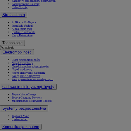
Zabudowy samochodów dostawczych
Zabezpieczenia i alarmy
Sklep Toyoty
Strefa klienta
Aplikacja MyToyota
Instrukcje obsługi
Aktualizacja map
System Bluetooth®
Karty Ratownicze
Technologie
Technologie
Elektromobilność
Lider elektromobilności
Napęd hybrydowy
Napęd hybrydowy typu plug-in
Napęd wodorowy
Napęd elektryczny na baterię
Zasięg aut elektrycznych
Zalety posiadania aut elektrycznych
Ładowanie elektrycznej Toyoty
Toyota HomeCharge
Toyota Charging Network
Jak naładować elektryczną Toyotę?
Systemy bezpieczeństwa
Toyota T-Mate
System eCall
Komunikacja z autem