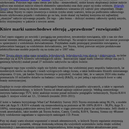
użytkowania. Przyczyn tego stanu rzeczy jest kilka – niezawodność, niskie koszty eksploatacji (niższe zużycie
paliwa oraz mniejsze zużycie różnych elementów samochodu) oraz duży popyt na rynku wtórnym.
Hybrydy
Toyoty
również cieszą się dużym uznaniem, co dodatkowo wzmacnia ich wartość przy odsprzedaży. Dzięki
temu zakup Toyoty to często inwestycja o niskim ryzyku utraty wartości, która po podliczeniu całkowitego
kosztu użytkowania pojazdu i rozłożeniu go na lata, może okazać się bardziej korzystna niż najbardziej
„okazyjne” nabycie używanego pojazdu. Do tego – jako bonus – doliczyć możemy całkowity spokój umysłu,
który otrzymujemy w pakiecie z nowym autem.
Które marki samochodowe oferują „sprawdzone” rozwiązania?
Choć często sięgamy po nowinki i pociągają nas pomysłowe, nowatorskie rozwiązania, nikt z nas nie chce
zostać testerem debiutującej, pełnej niedociągnięć technologii. Na szczęście innowacyjność nie zawsze pozostaje
w sprzeczności z wieloletnim doświadczeniem. Przykładem marki promującej pionierskie rozwiązania, a
jednocześnie bazującej na wieloletnim doświadczeniu, jest Toyota, której pierwsze seryjnie produkowane
zelektryfikowane modele pojawiły się na rynku już w 1997 roku.
Dziś
Toyota oferuje pełną gamę pojazdów hybrydowych
,
hybrydowych typu plug-in
i
elektrycznych
, na które
decyduje się aż 82% klientów odwiedzających salony. Innowacyjny napęd marki (obecnie oferuje ona już 5.
generację hybrydy) znalazł ponad 27 milionów nabywców na całym świecie.
Osiągnięcie tego typu wyników nigdy nie byłoby możliwe bez wieloletniej pracy zespołów badawczych, lat
morderczych testów na drogach i torach wyścigowych całego świata, a także hołdowaniu filozofii nieustannego
ulepszania. O tym, jak bardzo Toyota inwestuje w przyszłość, świadczy fakt, że w samym 2024 roku marka
przeznaczyła 10 miliardów dolarów na badania i rozwój (R&D), co jest jedną z najwyższych kwot w całej
branży motoryzacyjnej.
Znajduje to swoje odzwierciedlenie w rankingach bezawaryjności pojazdów używanych, a także w raportach
zaufania konsumenckiego, w których Toyota od dekad zajmuje czołowe pozycje. Według niemieckiego
instytutu badawczego TÜV, który analizuje rocznie ponad milionów przeglądów technicznych, Toyota RAV4
zajęła 3. miejsce wśród aut 12-, 13-letnich (roczniki 2010–2011).
Z kolei w badaniu brytyjskiego What Car? Reliability Survey 2025 Toyota otrzymała rating 96,1%, a modele
takie jak Aygo X i RAV4 wykazały się niezawodnością na poziomie aż 98–100% (RAV4 – 98,8%; Aygo X –
100%), oznaczającą praktycznie zerową ilość usterek w ciągu pierwszych pięciu lat użytkowania. Jeśli chodzi o
rynek amerykański, takie modele jak Toyota Avalon, Camry, Corolla, RAV4, Tacoma, Sienna czy 4Runner
były wielokrotnie nagradzane w najnowszych rankingach J.D. Power.
Przy tej okazji warto również wspomnieć o testach zderzeniowych, w których Toyoty regularnie otrzymują
najlepsze noty 5 gwiazdek, oferując doskonałą ochronę dla wszystkich uczestników ruchu dzięki solidnej
konstrukcji i zaawansowanym systemom bezpieczeństwa, które mogą być zdalnie aktualizowane przez