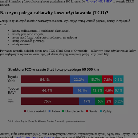
taniej! Z instalacją fotowoltaiczną koszt przejechania 100 kilometrów
Toyotą C-HR PHEV
to okrągłe ZERO
złotych.
Na czym polega całkowity koszt użytkowania (TCO)?
Zakup to tylko część kosztów związanych z autem. Wyliczając realną wartość pojazdu, należy uwzględnić
m.in.:
koszty paliwa/energii i codziennej eksploatacji,
koszty prac serwisowych,
awaryjność (oraz liczba części podatnych na zużycie),
kompleksowość gwarancji,
utratę wartości.
Powyższe czynniki składają się na tzw. TCO (Total Cost of Ownership – całkowity koszt użytkowania), który
jest najlepszym wyznacznikiem tego, jak dobrą decyzję zakupową podjęliśmy przed laty.
Autami, które charakteryzują się jedną z najwyższych wartości rezydualnych na rynku, są pojazdy Toyoty. Takie
modele jak
Land Cruiser
,
Yaris
czy
Corolla
utrzymują nawet 70-75% swojej wartości po trzech latach