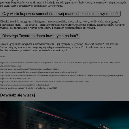
(systemy bezpieczeństwa, multimedia) i rodzaju napędu (spalinowy, hybrydowy, elektryczny), dopasowanych
do stylu jazdy i codziennych scenariuszy użytkowania.
Czy warto kupować samochód nowej marki lub zupełnie nowy model?
Chociaż nowinki mogą kusić designem i nowoczesnością, niosą też ryzyko „chorób wieku dziecięcego”.
Sprawdzone marki – jak Toyota – oferują technologię zweryfikowaną przez miliony użytkowników na całym
świecie, co minimalizuje ryzyko problemów i zwiększa bezpieczeństwo inwestycji.
Dlaczego Toyota to dobra inwestycja na lata?
Toyota łączy innowacyjność z doświadczeniem – jej hybrydy 5. generacji to efekt ponad 25 lat rozwoju.
Samochody tej marki wyróżniają się wysoką niezawodnością, niskim TCO, solidnym serwisem i
bezpieczeństwem potwierdzonym w testach zderzeniowych.
Źródła
https://www.bankier.pl/moto/wiadomosc/Ponad-130-premier-w-salonach-w-2025-r-Tych-modeli-najmocniej-wyczekuje-rynek-8874233.html?
utm_source=chatgpt.com
https://www.toyota-siedlce.com.pl/elektromobilnosc/hybrydy-plug-in
https://autoexpert.pl/artykuly/wartosc-rezydualna-aut-w-polsce-ktore-modele-traca-najmniej
https://www.toyotanews.eu/pl/aktualnosci/3726-item-hybrydy-z-rekordowa-sprzedaza-w-2024-roku-82-klientow-wybralo-toyoty-z-tym-napedem
https://beesafe.pl/porady/raport-tuv/
https://www.whatcar.com/news/are-toyota-models-reliable-most-and-least-reliable-models-revealed/n27684
https://www.jdpower.com/cars/ratings/dependability/2025
https://www.iihs.org/ratings/vehicle/Toyota/bz4x-4-door-suv/2025
Dowiedz się więcej