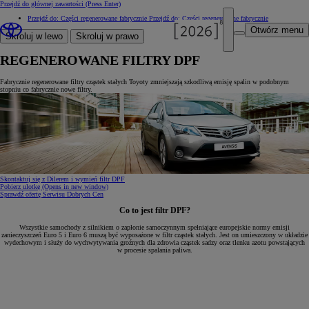
Przejdź do głównej zawartości
(Press Enter)
Przejdź do: Części regenerowane fabrycznie
Przejdź do: Części regenerowane fabrycznie
Otwórz menu
Skroluj w lewo
Skroluj w prawo
REGENEROWANE FILTRY DPF
Fabrycznie regenerowane filtry cząstek stałych Toyoty zmniejszają szkodliwą emisję spalin w podobnym
stopniu co fabrycznie nowe filtry.
Skontaktuj się z Dilerem i wymień filtr DPF
Pobierz ulotkę
(Opens in new window)
Sprawdź ofertę Serwisu Dobrych Cen
Co to jest filtr DPF?
Wszystkie samochody z silnikiem o zapłonie samoczynnym spełniające europejskie normy emisji
zanieczyszczeń Euro 5 i Euro 6 muszą być wyposażone w filtr cząstek stałych. Jest on umieszczony w układzie
wydechowym i służy do wychwytywania groźnych dla zdrowia cząstek sadzy oraz tlenku azotu powstających
w procesie spalania paliwa.