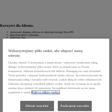
Korzyści dla klienta:
skuteczność działania zbliżona do fabrycznie nowego filtra DPF,
najwyższa jakość wykonania,
atrakcyjna cena,
dopasowanie do konkretnego modelu,
ochrona środowiska,
12 miesięcy gwarancji bez limitu kilometrów.
Wykorzystujemy pliki cookie, aby ulepszyć naszą
witrynę
Chcemy ułatwić Ci korzystanie z naszej strony i usprawnić świadczenie usług,
dlatego wykorzystujemy pliki cookie, które są umieszczane na Twoim
komputerze, telefonie komórkowym lub tablecie. Pomagają one nam zrozumieć
Twoje potrzeby i ulepszać funkcjonalność naszej witryny. Są wykorzystywane do
dostarczania usług i narzędzi osób trzecich, a także służą do celów reklamowych.
Zalecamy akceptację wszystkich plików cookie. Jeżeli nie wyrażasz na to zgody,
możesz łatwo zmienić ich ustawienia. Szczegółowe informacje na ten temat
znajdziesz w naszej
Polityce plików cookie.
Odrzuć wszystkie
Zaakceptuj wszystkie