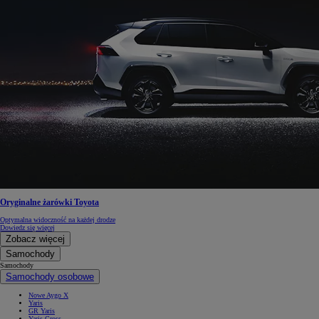
Oryginalne żarówki Toyota
Optymalna widoczność na każdej drodze
Dowiedz się więcej
Zobacz więcej
Samochody
Samochody
Samochody osobowe
Nowe Aygo X
Yaris
GR Yaris
Yaris Cross