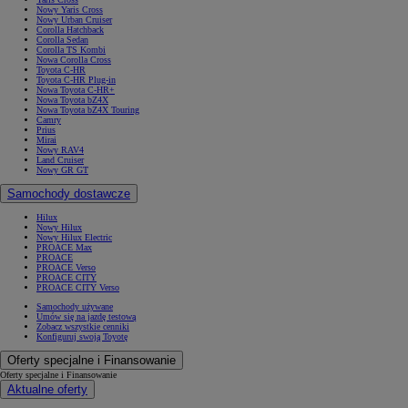
Nowy Yaris Cross
Nowy Urban Cruiser
Corolla Hatchback
Corolla Sedan
Corolla TS Kombi
Nowa Corolla Cross
Toyota C-HR
Toyota C-HR Plug-in
Nowa Toyota C-HR+
Nowa Toyota bZ4X
Nowa Toyota bZ4X Touring
Camry
Prius
Mirai
Nowy RAV4
Land Cruiser
Nowy GR GT
Samochody dostawcze
Hilux
Nowy Hilux
Nowy Hilux Electric
PROACE Max
PROACE
PROACE Verso
PROACE CITY
PROACE CITY Verso
Samochody używane
Umów się na jazdę testową
Zobacz wszystkie cenniki
Konfiguruj swoją Toyotę
Oferty specjalne i Finansowanie
Oferty specjalne i Finansowanie
Aktualne oferty