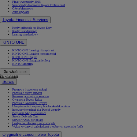
Finał wyprzedaży 2025
Samochody dostawcze Toyota Professional
Oferta biznesowa
Auta używane
Toyota Financial Services
Kredyt niższych rat Toyota Easy
Kredyt standardowy
Leasing standardowy
KINTO ONE
KINTO ONE Leasing niższych rat
KINTO ONE Leasing konsumencki
KINTO ONE Najem
KINTO ONE Zarządzanie flotą
KINTO Mobility
Dla właścicieli
Dla właścicieli
Serwis
Promocje i sezonowe usługi
Pozostałe oferty serwisu
Rezerwacja wizyty w serwisie
Gwarancja Toyota Relax
Pozostałe Gwarancje Toyoty
Ubezpieczenia i naprawy blacharsko-lakiernicze
Innowacyjne usługi dla Twojej wygody
Bezpłatne Akcje Serwisowe
Serwis Dobrych Cen
Serwis w ASO się opłaca
Dostęp do informacji serwisowych
Wykaz wydanych zaświadczeń o odbytym szkoleniu (pdf)
Oryginalne części i oleje Toyota