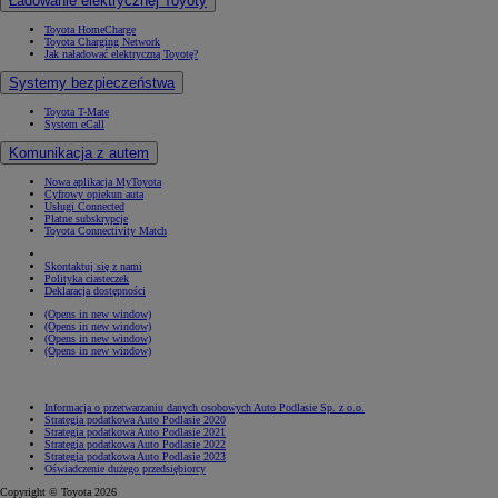
Ładowanie elektrycznej Toyoty
Toyota HomeCharge
Toyota Charging Network
Jak naładować elektryczną Toyotę?
Systemy bezpieczeństwa
Toyota T-Mate
System eCall
Komunikacja z autem
Nowa aplikacja MyToyota
Cyfrowy opiekun auta
Usługi Connected
Płatne subskrypcje
Toyota Connectivity Match
Skontaktuj się z nami
Polityka ciasteczek
Deklaracja dostępności
(Opens in new window)
(Opens in new window)
(Opens in new window)
(Opens in new window)
Informacja o przetwarzaniu danych osobowych Auto Podlasie Sp. z o.o.
Strategia podatkowa Auto Podlasie 2020
Strategia podatkowa Auto Podlasie 2021
Strategia podatkowa Auto Podlasie 2022
Strategia podatkowa Auto Podlasie 2023
Oświadczenie dużego przedsiębiorcy
Copyright © Toyota 2026