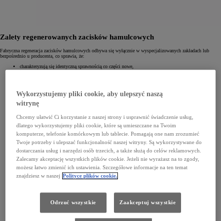
Zalety regenerowanych zacisków hamulcowych
Fabryczna regeneracja zacisków hamulcowych odbywa się wyłącznie w wyspecjalizowanych zakładach lub
bezpośrednio u producenta, co sprawia, że:
charakteryzują się identyczną sprawnością co części nowe,
ich cena jest znacznie niższa,
gwarantują najwyższą jakość i skuteczność, gdyż są poddawane surowej kontroli i wielu testom,
objęte są 12-miesięczną gwarancję bez limitu kilometrów
.
Wykorzystujemy pliki cookie, aby ulepszyć naszą
witrynę
Chcemy ułatwić Ci korzystanie z naszej strony i usprawnić świadczenie usług,
dlatego wykorzystujemy pliki cookie, które są umieszczane na Twoim
komputerze, telefonie komórkowym lub tablecie. Pomagają one nam zrozumieć
Twoje potrzeby i ulepszać funkcjonalność naszej witryny. Są wykorzystywane do
dostarczania usług i narzędzi osób trzecich, a także służą do celów reklamowych.
Zalecamy akceptację wszystkich plików cookie. Jeżeli nie wyrażasz na to zgody,
możesz łatwo zmienić ich ustawienia. Szczegółowe informacje na ten temat
znajdziesz w naszej
Polityce plików cookie.
Odrzuć wszystkie
Zaakceptuj wszystkie