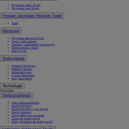
Oryginalne części Toyoty
Oryginalne oleje Toyoty
Program Sprzedaży Hurtowej Trade
Trade
Akcesoria
Oryginalne akcesoria Toyoty
Opony i koła zimowe
Zabudowy samochodów dostawczych
Zabezpieczenia i alarmy
Sklep Toyoty
Strefa klienta
Aplikacja MyToyota
Instrukcje obsługi
Aktualizacja map
System Bluetooth®
Karty Ratownicze
Technologie
Technologie
Elektromobilność
Lider elektromobilności
Napęd hybrydowy
Napęd hybrydowy typu plug-in
Napęd wodorowy
Napęd elektryczny na baterię
Zasięg aut elektrycznych
Zalety posiadania aut elektrycznych