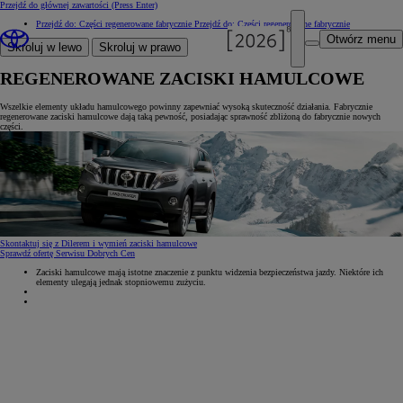
Przejdź do głównej zawartości
(Press Enter)
Przejdź do: Części regenerowane fabrycznie
Przejdź do: Części regenerowane fabrycznie
Otwórz menu
Skroluj w lewo
Skroluj w prawo
REGENEROWANE ZACISKI HAMULCOWE
Wszelkie elementy układu hamulcowego powinny zapewniać wysoką skuteczność działania. Fabrycznie
regenerowane zaciski hamulcowe dają taką pewność, posiadając sprawność zbliżoną do fabrycznie nowych
części.
Skontaktuj się z Dilerem i wymień zaciski hamulcowe
Sprawdź ofertę Serwisu Dobrych Cen
Zaciski hamulcowe mają istotne znaczenie z punktu widzenia bezpieczeństwa jazdy. Niektóre ich
elementy ulegają jednak stopniowemu zużyciu.